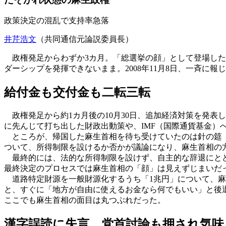
政策決定の混乱で支持率急落
井芹浩文
（共同通信元論説委員長）
政権発足からわずか3カ月。「総選挙の顔」として登場した
ダーシップを発揮できないまま。2008年11月8日、一斉に
給付金も交付金も二転三転
政権発足から約1カ月後の10月30日、追加経済対策を発表し
に先んじて打ち出した財政出動策や、IMF（国際通貨基金）
ところが、帰国した麻生首相を待ち受けていたのは針の筵（
ついて、所得制限を設けるか否かが議論になり、麻生首相の
最終的には、法的な所得制限を設けず、自主的な辞退にとど
最終決定のプロセスでは麻生首相の「顔」は見えずじまいだ
道路特定財源を一般財源化するうち「1兆円」について、麻
と、すぐに「地方が自由に使えるお金なら何でもいい」と後
ここでも麻生首相の面目は丸つぶれだった。
漢字誤読に失言、党首討論も押され気味