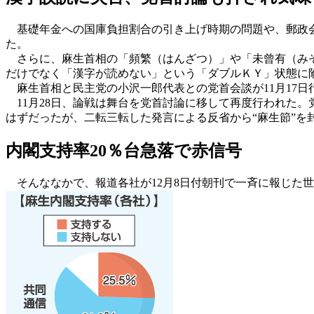
基礎年金への国庫負担割合の引き上げ時期の問題や、郵政会
た。
さらに、麻生首相の「頻繁（はんざつ）」や「未曾有（みぞ
だけでなく「漢字が読めない」という「ダブルＫＹ」状態に
麻生首相と民主党の小沢一郎代表との党首会談が11月17日
11月28日、論戦は舞台を党首討論に移して再度行われた。
はずだったが、二転三転した発言による反省から“麻生節”を
内閣支持率20％台急落で赤信号
そんななかで、報道各社が12月8日付朝刊で一斉に報じた世論