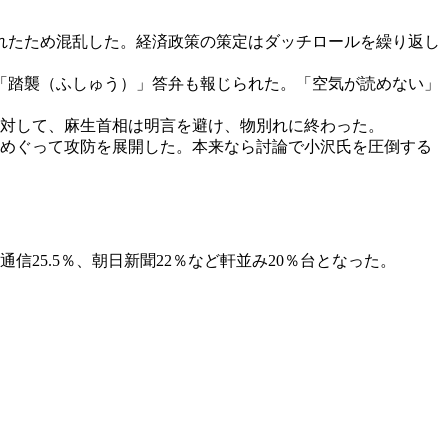
れたため混乱した。経済政策の策定はダッチロールを繰り返し
「踏襲（ふしゅう）」答弁も報じられた。「空気が読めない」
に対して、麻生首相は明言を避け、物別れに終わった。
をめぐって攻防を展開した。本来なら討論で小沢氏を圧倒する
。
25.5％、朝日新聞22％など軒並み20％台となった。