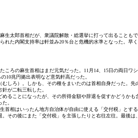
麻生太郎首相だが、衆議院解散・総選挙に打って出ることもで
報じられた内閣支持率は軒並み20％台と危機的水準となった。早
たころの麻生首相はまだ元気だった。11月14、15日の両日
への10兆円拠出表明など意気軒高だった。
むしろ）。しかも、その種をまいたのは首相自身だった。先
方針が二転三転した。
めることになったが、その所得金額や辞退を促すかどうかも
った。
生首相はいったん地方自治体が自由に使える「交付税」とする
退。その後にまた「交付税」を主張したりと右往左往。最後は