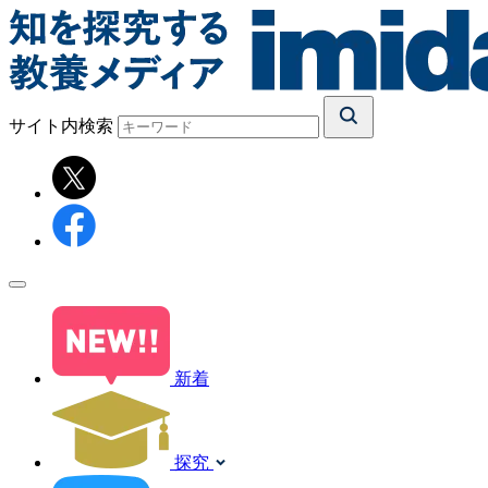
サイト内検索
新着
探究