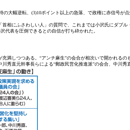
と不支持の大幅逆転、(3)10ポイント以上の急落、で政権に赤信
首相にふさわしい人」の質問で、これまでは小沢氏にダブル・ス
の小沢代表を圧倒できるとの自信が打ち砕かれた。
充満しつつある。“アンチ麻生”の会合が相次いで開かれるのも
中川秀直元幹事長らによる“郵政民営化推進派”の会合、中川秀