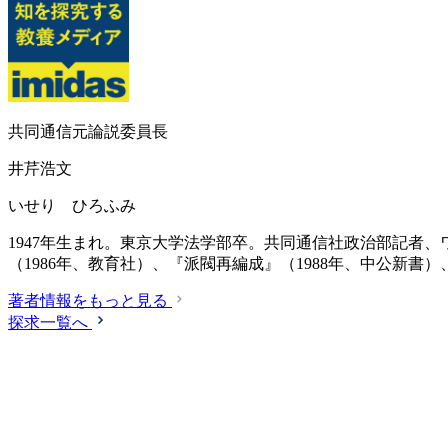
共同通信元論説委員長
井芹浩文
いせり ひろふみ
1947年生まれ。東京大学法学部卒。共同通信社政治部記者、
（1986年、教育社）、『派閥再編成』（1988年、中公新書
著者情報をもっと見る
探求一覧へ