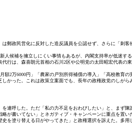
時）は郵政民営化に反対した造反議員を公認せず、さらに「刺客
、新人候補を擁立しにくい事情もあるが、内閣支持率が低迷す
代行は、森喜朗元首相の石川2区や公明党の太田昭宏代表の東
額2万6000円」「農家の戸別所得補償の導入」「高校教育
乏しかった。これは政策立案面でも、長年の政権政党のしがら
を連呼した。ただ「私の力不足をおわびしたい」と、まず陳
戦略が書いてない」とネガティブ・キャンペーンに重点を置い
史を塗り替える日がやってきた」と政権選択を訴えた。多用