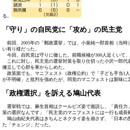
る。
「守り」の自民党に「攻め」の民主党
前回、2005年の「郵政選挙」では、小泉純一郎首相（当
い有り様だった。
今回、自民党は守りに徹した。前職候補が300人近くいて
これに対し、民主党の選挙対策を取り仕切った小沢一郎代表
擁立して心胆を寒からしめた。
政策面でも、マニフェスト（政権公約）で「子ども手当1人月
が不明確」と批判を強めたが、同党のマニフェストは新味に
「政権選択」を訴える鳩山代表
選挙戦では、麻生首相はクールビズ姿で遊説し、「責任力」
策の選択なんです」「民主党のマニフェストには一行も成長
鳩山由紀夫代表はきちんとネクタイ姿を崩さず、「日本の歴
た「チェンジ」だった。