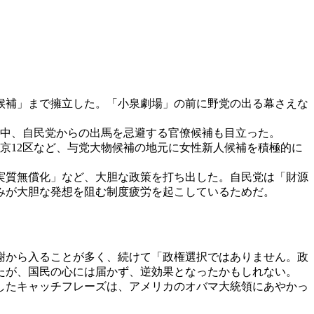
候補」まで擁立した。「小泉劇場」の前に野党の出る幕さえな
る中、自民党からの出馬を忌避する官僚候補も目立った。
京12区など、与党大物候補の地元に女性新人候補を積極的に
の実質無償化」など、大胆な政策を打ち出した。自民党は「財源
みが大胆な発想を阻む制度疲労を起こしているためだ。
謝から入ることが多く、続けて「政権選択ではありません。政
たが、国民の心には届かず、逆効果となったかもしれない。
したキャッチフレーズは、アメリカのオバマ大統領にあやかっ