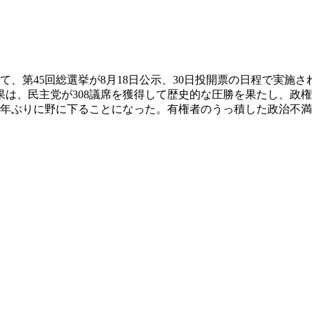
けて、第45回総選挙が8月18日公示、30日投開票の日程で実
、民主党が308議席を獲得して歴史的な圧勝を果たし、政権交
5年ぶりに野に下ることになった。有権者のうっ積した政治不