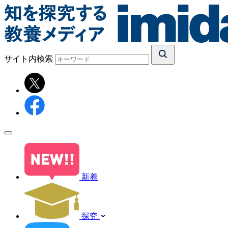
サイト内検索
新着
探究