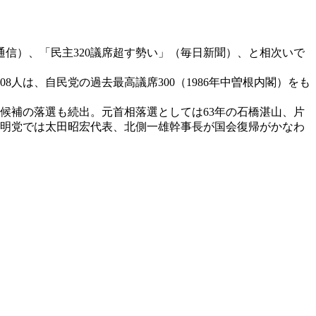
通信）、「民主320議席超す勢い」（毎日新聞）、と相次いで
8人は、自民党の過去最高議席300（1986年中曽根内閣）をも
候補の落選も続出。元首相落選としては63年の石橋湛山、片
公明党では太田昭宏代表、北側一雄幹事長が国会復帰がかなわ