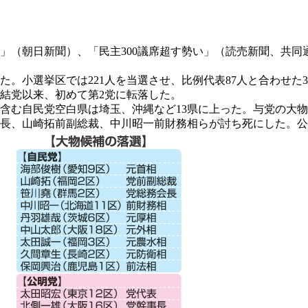
」（朝日新聞）、「民主300議席超す勢い」（読売新聞、共同
小選挙区では221人を当選させ、比例代表87人と合わせた30
年結党以来、初めて第2党に転落した。
む自民党空白県は埼玉、沖縄など13県に上った。与党の大物
会長、山崎拓前副総裁、中川昭一前財務相らが討ち死にした。