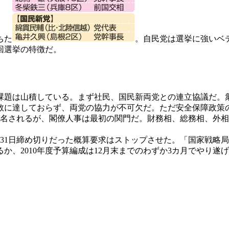
ちた
。自民党は選挙に強いベ
回選挙の特徴だ。
題は山積している。まず社民、国民新両党との連立協議だ。
数に達しておらず、両党の協力が不可欠だ。ただ安全保障政策
指名されるが、閣僚人事は最初の関門だ。財務相、総務相、外
31日締め切りだった概算要求はストップさせた。「国家戦略
か、2010年度予算編成は12月末までのわずか3カ月でやり