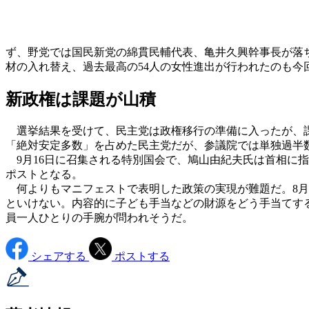
ず、野党では国民新党の綿貫民輔代表、亀井久興幹事長が落
材の入れ替え、過去最高の54人の女性進出が行われたのも今
新政権は課題が山積
選挙結果を受けて、民主党は政権移行の準備に入ったが、課
「絶対安定多数」を占めた民主党だが、参議院では単独過半
9月16日に召集される特別国会で、鳩山由紀夫氏は首相に
ポストとなる。
何よりもマニフェストで表明した政策の実現が難題だ。8月
といけない。内容的に子ども手当などの財源をどう手当てする
員一人ひとりの手腕が問われそうだ。
シェアする
ポストする