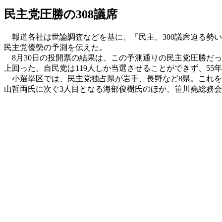
民主党圧勝の308議席
報道各社は世論調査などを基に、「民主、300議席迫る勢い
民主党優勢の予測を伝えた。
8月30日の投開票の結果は、この予測通りの民主党圧勝だった。
上回った。自民党は119人しか当選させることができず、55
小選挙区では、民主党独占県が岩手、長野など8県。これを含
山哲両氏に次ぐ3人目となる海部俊樹氏のほか、笹川堯総務