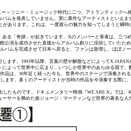
ソニー～ソニー・ミュージック時代に二つ、アトランティックへ移
アルバムを発表していません。実に寡作なアーティストといえま
くことがあります。これは、一度彼らの魅力を知ってしまうと瞬
ある「奇跡」が起きています。Xのメンバーと筆者は、三つめのア
道館公演を成功させた直後からアルバム創りに没頭していたた
アルバムを完成させて日本へ戻ると、ファンは急増し、ほぼノー
します。1993年以降、言葉の壁や解散などによってX JAP
トによって世界中に広まり、いつしか世界中のあらゆる国で、
れた作品は、30年近く経った今も、世界中のステージで演奏さ
感じがします。多くのアーティストが当時の作品を今演奏する際
出したものです。ドキュメンタリー映画『WE ARE X』では、
ーサーを務めた故ジョージ・マーティンなど世界の著名な人たち