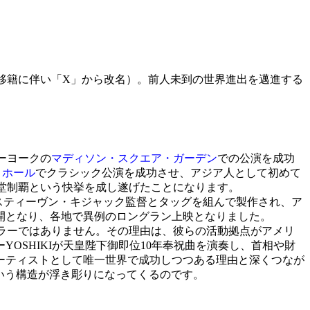
の移籍に伴い「X」から改名）。前人未到の世界進出を邁進する
ューヨークの
マディソン・スクエア・ガーデン
での公演を成功
・ホール
でクラシック公演を成功させ、アジア人として初めて
殿堂制覇という快挙を成し遂げたことになります。
スティーヴン・キジャック監督とタッグを組んで製作され、ア
開となり、各地で異例のロングラン上映となりました。
ュラーではありません。その理由は、彼らの活動拠点がアメリ
SHIKIが天皇陛下御即位10年奉祝曲を演奏し、首相や財
ーティストとして唯一世界で成功しつつある理由と深くつなが
いう構造が浮き彫りになってくるのです。