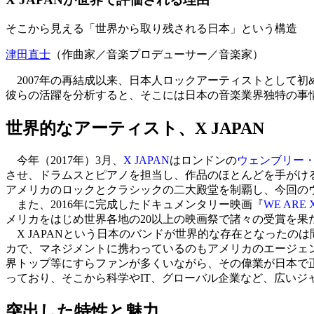
そこから見える「世界から取り残される日本」という構造
津田直士
（作曲家／音楽プロデューサー／音楽家）
2007年の再結成以来、日本人ロックアーティストとして初
彼らの活躍を分析すると、そこには日本の音楽業界独特の事
世界的なアーティスト、X JAPAN
今年（2017年）3月、
X JAPAN
はロンドンの
ウェンブリー
させ、ドラムスとピアノを担当し、作品のほとんどを手がけ
アメリカのロックとクラシックの二大殿堂を制覇し、今回のウ
また、2016年に完成したドキュメンタリー映画『
WE ARE 
メリカをはじめ世界各地の20以上の映画祭で諸々の受賞を
X JAPANという日本のバンドが世界的な存在となったの
カで、マネジメントに携わっているのもアメリカのエージェン
界トップ等にすらファンが多くいながら、その偉業が日本で
っており、そこから科学やIT、グローバル企業など、広い
突出した特性と魅力