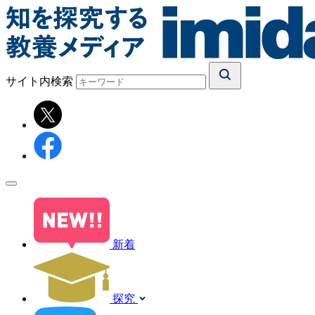
サイト内検索
新着
探究