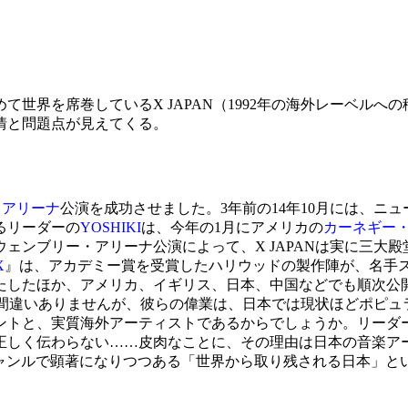
めて世界を席巻している
X JAPAN
（1992年の海外レーベルへ
情と問題点が見えてくる。
・アリーナ
公演を成功させました。3年前の14年10月には、ニ
るリーダーの
YOSHIKI
は、今年の1月にアメリカの
カーネギー
ェンブリー・アリーナ公演によって、X JAPANは実に三大
X
』は、アカデミー賞を受賞したハリウッドの製作陣が、名手
果たしたほか、アメリカ、イギリス、日本、中国などでも順次公
は間違いありませんが、彼らの偉業は、日本では現状ほどポピ
トと、実質海外アーティストであるからでしょうか。リーダーYO
正しく伝わらない……皮肉なことに、その理由は日本の音楽ア
ジャンルで顕著になりつつある「世界から取り残される日本」と