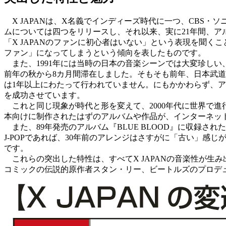
X JAPANは、X名義でインディーズ時代に一つ、CBS・
ムについては四つをリリースし、それ以来、実に21年間、
「X JAPANのファンに初心者はいない」という表現を聞
ファン」になってしまうという傾向を表したものです。
また、1991年には当時の日本の音楽シーンでは大変珍しい、
前年の秋から8カ月間滞在しました。そもそも前年、日本武
は1年以上にわたって行われていません。にもかかわらず、
を成功させています。
これと同じ現象が時代と形を変えて、2000年代に世界で進行
本向けに制作されたはずのアルバムや作品が、インターネッ
また、89年発売のアルバム『BLUE BLOOD』に収録さ
J-POPであれば、30年前のアレンジはさすがに「古い」
です。
これらの突出した特性は、すべてX JAPANの音楽性が生み
コミックの伝説的原作者スタン・リー、ビートルズのプロデュ