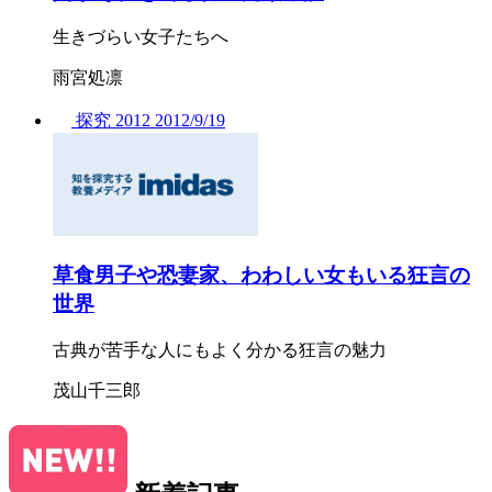
生きづらい女子たちへ
雨宮処凛
探究
2012
2012/
9/19
草食男子や恐妻家、わわしい女もいる狂言の
世界
古典が苦手な人にもよく分かる狂言の魅力
茂山千三郎