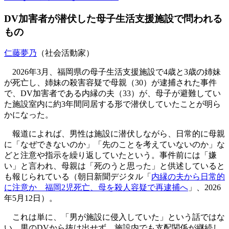
DV加害者が潜伏した母子生活支援施設で問われる
もの
仁藤夢乃
（社会活動家）
2026年3月、福岡県の母子生活支援施設で4歳と3歳の姉妹
が死亡し、姉妹の殺害容疑で母親（30）が逮捕された事件
で、DV加害者である内縁の夫（33）が、母子が避難してい
た施設室内に約3年間同居する形で潜伏していたことが明ら
かになった。
報道によれば、男性は施設に潜伏しながら、日常的に母親
に「なぜできないのか」「先のことを考えていないのか」な
どと注意や指示を繰り返していたという。事件前には「嫌
い」と言われ、母親は「死のうと思った」と供述していると
も報じられている（朝日新聞デジタル「
内縁の夫から日常的
に注意か 福岡2児死亡、母を殺人容疑で再逮捕へ
」、2026
年5月12日）。
これは単に、「男が施設に侵入していた」という話ではな
い。男のDVから抜け出せず、施設内でも支配関係が継続し