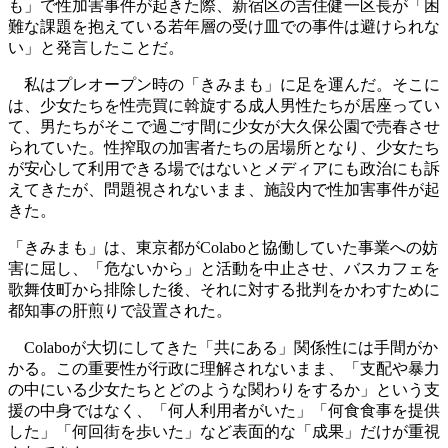
も」で性加害事件が起きた際、新宿区の吉住健一区長が「困
難な課題を抱えている若年層の受け皿での事件は避けられな
い」と発言したことだ。
私はプレオープン時の「きみまも」に足を運んだ。そこに
は、少女たちを性売買に斡旋する成人男性たちが居座ってい
て、男たちがそこで過ごす間に少女が大久保公園で売春させ
られていた。性搾取の加害者たちの居場所となり、少女たち
が安心して利用できる場ではないとメディアにも政治にも訴
えてきたが、問題視されないまま、施設内で性加害事件が起
きた。
「きみまも」は、東京都がColaboと協働していた事業への妨
害に屈し、「危ないから」と活動を中止させ、バスカフェを
歌舞伎町から排除した後、それに対する批判をかわすために
都知事の肝煎りで設置された。
Colaboが大切にしてきた「共にある」関係性には手間がか
かる。この重要性が行政に理解されないまま、「支配や暴力
の中にいる少女たちとどのような関わりをするか」という支
援の中身ではなく、「何人利用者がいた」「何食食事を提供
した」「何回街を歩いた」など表面的な「成果」だけが重視