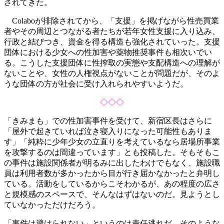
されてきた。
Colaboが排除されてから、「支援」を掲げながら性売買業
者やその周辺とつながる者たちが若年女性支援に入り込み、
行政と結びつき、資金を得る構造も強化されていった。支援
団体における少女への性加害や薬物推奨事件も相次いでい
る。こうした支援団体に性搾取の実態や支配構造への理解が
ないことや、女性の人権視点がないことが問題だが、そのよ
うな団体の方が社会に受け入れられやすいようだ。
◇◇◇
「きみまも」での性加害事件を受けて、新宿区長はさらに
「屋外で起きていれば泣き寝入りになった可能性もありま
す」「純粋に少年少女の立直りを考えているなら居場所事業
を攻撃するのは間違っています」とも投稿した。そもそもこ
の事件は施設関係者が明るみに出したわけでもなく、施設職
員は利用者数が多かったから目が行き届かなかったと弁明し
ている。活動をしているからこそわかるが、あの程度の広さ
と規模感のスペースで、そんなはずはないのだ。見ようとし
ていなかっただけだろう。
「事件は避けられない」というのは責任逃れだ。そのような