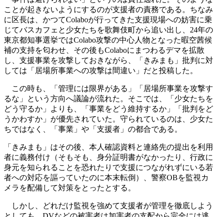
ことが起きないようにするのが支援者の責務である。ちなみ
に区長は、かつてColaboが行ってきた支援現場への妨害に乗
じてバスカフェと少女たちを歌舞伎町から追い出し、24年の
東京都知事選挙ではColabo攻撃の中心人物となった暇空茜候
補の支持を匂わせ、その後もColaboにまつわるデマを拡散
し、支援事業を攻撃しておきながら、「きみまも」批判に対
しては「居場所事業への攻撃は間違い」だと投稿した。
この時も、「管理には限界がある」「居場所事業を攻撃す
るな」という方向へ議論が流れた。そこでは、「少女たちを
どう守るか」よりも、「事業をどう維持するか」「批判をど
うかわすか」が優先されていた。守られているのは、少女た
ちではなく、「事業」や「支援者」の都合である。
「きみまも」はその後、本人確認資料と連絡先の提出を利用
者に義務付け（そもそも、身分証明書がなかったり、行政に
身元を知られることを恐れたりで支援につながれずにいる若
者への対応を謳っていたのに本末転倒）、警察OBを監視カ
メラを配備して対策をとったとする。
しかし、どれだけ監視を強めて支援者が管理を徹底しよう
としても、DVなどの被害者は加害者の支配から完全には逃