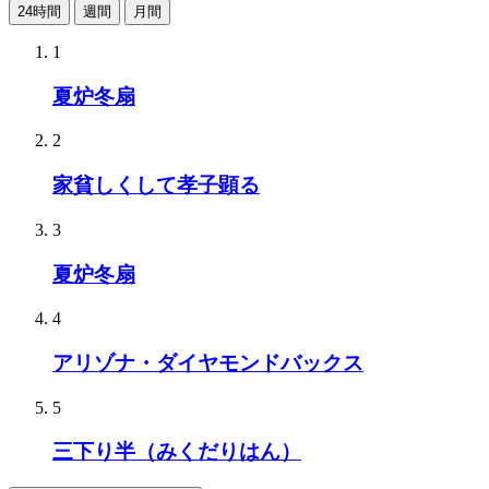
24時間
週間
月間
1
夏炉冬扇
2
家貧しくして孝子顕る
3
夏炉冬扇
4
アリゾナ・ダイヤモンドバックス
5
三下り半（みくだりはん）