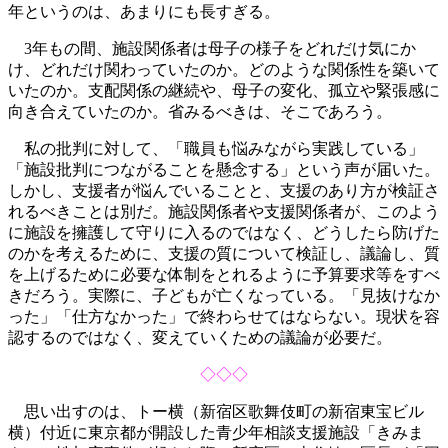
年というのは、あまりにも長すぎる。
3年もの間、施設関係者は母子の様子をどれだけ気にか
け、どれだけ関わっていたのか。どのような関係性を築いて
いたのか。支配関係の継続や、母子の変化、孤立や緊張感に
向き合えていたのか。省みるべきは、そこであろう。
私の批判に対して、「職員も悩みながら実践している」
「施設批判につながることを懸念する」という声が届いた。
しかし、支援者が悩んでいることと、支援のあり方が検証さ
れるべきことは別だ。施設関係者や支援関係者が、このよう
に施設を擁護して守りに入るのではなく、どうしたら防げた
のかを考えるために、支援の質について検証し、議論し、質
を上げるために必要な体制をとれるように予算要求等をすべ
きだろう。実際に、子どもが亡くなっている。「見抜けなか
った」「仕方なかった」で終わらせてはならない。現状を容
認するのではなく、変えていくための議論が必要だ。
◇◇◇
思い出すのは、トー横（新宿区歌舞伎町の新宿東宝ビル
横）付近に東京都が開設した青少年相談支援施設「きみま