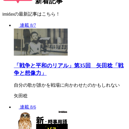
新着記事
imidasの最新記事はこちら！
連載
8/7
「戦争と平和のリアル」第35回 矢田稔「戦
争と想像力」
自分の歌が誰かを戦場に向かわせたのかもしれない
矢田稔
連載
8/6