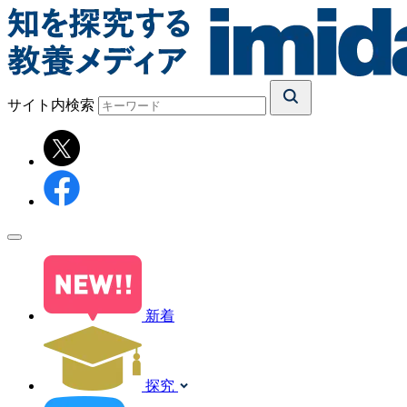
サイト内検索
新着
探究