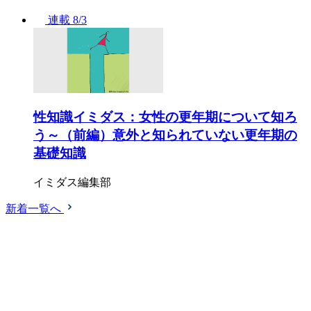
連載
8/3
性知識イミダス：女性の更年期について知ろ
う～（前編）意外と知られていない更年期の
基礎知識
イミダス編集部
新着一覧へ