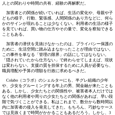
人との関わりや時間の共有、経験の再解釈だ。
加害者との関係が続いていれば、生活の変化や、母親や子
どもの様子、行動、緊張感、人間関係のあり方などに、何ら
かのサインが現れることは少なくない。利用者の生活の様子
を見ていれば、買い物の仕方やその量で、変化を察知できる
こともある。
加害者の潜伏を見抜けなかったのは、プライバシー保護の
ために、生活空間に踏み込まなかったことが理由ではない。
この事件を単なる「管理の限界」の話にしてはならない。
「隠されていたから仕方ない」で終わらせてしまえば、現状
は変わらない。支援の質を担保するために人員が必要なら、
職員増配や予算の増額を行政に求めるべきだ。
Colabo（コラボ）のシェルターにも、半グレ組織の少年
や、少女をグルーミングする年上の男、闇金融が来たことも
ある。しかし、少女たちとの関係性や、被害者本人だけでは
なく他の利用者や周りの少女たちとの関係があれば、早い段
階で気づくことができる。私はこれまで、数分から数時間以
内に加害者の侵入を発見してきた。もちろん、巧妙なケース
では見抜くまで時間がかかることもあるだろう。しかし、3