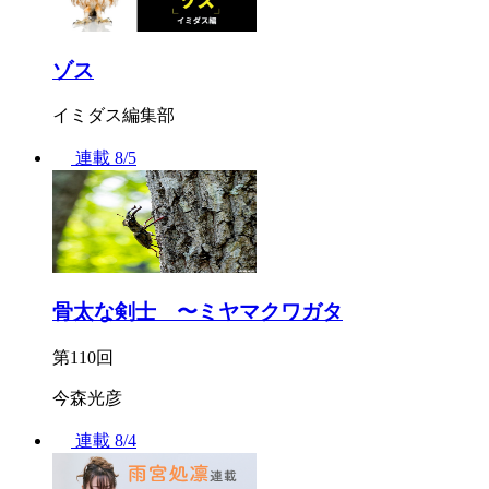
ゾス
イミダス編集部
連載
8/5
骨太な剣士 〜ミヤマクワガタ
第110回
今森光彦
連載
8/4