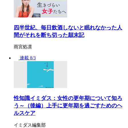
四半世紀、毎日飲酒しないと眠れなかった人
間がそれを断ち切った顛末記
雨宮処凛
連載
8/3
性知識イミダス：女性の更年期について知ろ
う～（後編）上手に更年期を過ごすためのヘ
ルスケア
イミダス編集部