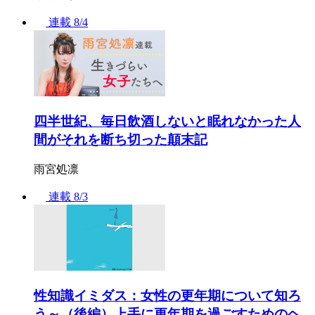
連載
8/4
四半世紀、毎日飲酒しないと眠れなかった人
間がそれを断ち切った顛末記
雨宮処凛
連載
8/3
性知識イミダス：女性の更年期について知ろ
う～（後編）上手に更年期を過ごすためのヘ