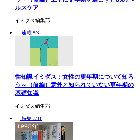
ルスケア
イミダス編集部
連載
8/3
性知識イミダス：女性の更年期について知ろ
う～（前編）意外と知られていない更年期の
基礎知識
イミダス編集部
特集
7/31