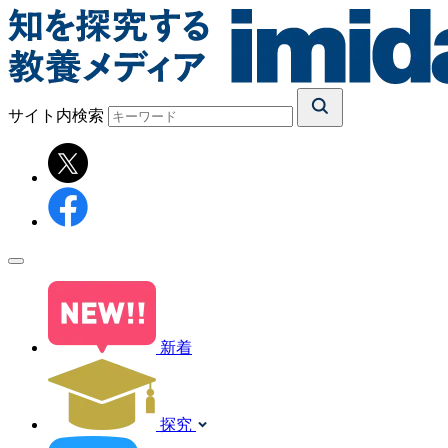
サイト内検索
新着
探究