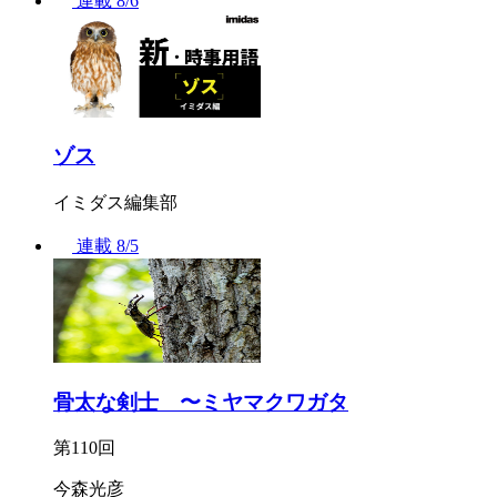
連載
8/6
ゾス
イミダス編集部
連載
8/5
骨太な剣士 〜ミヤマクワガタ
第110回
今森光彦