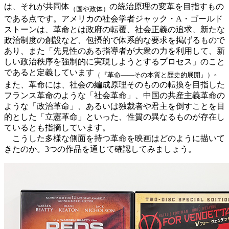
は、それが共同体
の統治原理の変革を目指すもの
（国や政体）
である点です。アメリカの社会学者ジャック・A・ゴールド
ストーンは、革命とは政府の転覆、社会正義の追求、新たな
政治制度の創設など、包摂的で体系的な要求を掲げるもので
あり、また「先見性のある指導者が大衆の力を利用して、新
しい政治秩序を強制的に実現しようとするプロセス」のこと
であると定義しています
。
（『革命――その本質と歴史的展開』）
また、革命には、社会の編成原理そのものの転換を目指した
フランス革命のような「社会革命」、中国の共産主義革命の
ような「政治革命」、あるいは独裁者や君主を倒すことを目
的とした「立憲革命」といった、性質の異なるものが存在し
ているとも指摘しています。
こうした多様な側面を持つ革命を映画はどのように描いて
きたのか。3つの作品を通じて確認してみましょう。