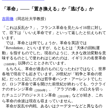
「革命」――「置き換える」か「逃げる」か
吉田徹
（同志社大学教授）
「これは反乱か？」。フランス革命を見たルイ16世に対し
て、臣下は「いいえ革命です」といって返したと伝えられて
います。
では、革命とは何でしょうか。革命を英語では
「Revolution」といいますが、もともとは「天体の回転運
動」を指すものでした。現在のように、大きな政治変動を意
味するものとして使われはじめたのは、イギリスの名誉革命
以降のこととされています。
（1689年）
もちろん、革命が過去のものになったわけではなく、世界
各地で現在でも起きています。20世紀が「戦争と革命の世
紀」だったと記したのは哲学者ハンナ・アーレントでした
が、ロシア革命で幕を開けた前世紀が終わっても、ウクライ
ナのオレンジ革命
、「アラブの春」の口火を切っ
（2004年）
たチュニジアのジャスミン革命
などが続き、これ
（2010年）
ら革命の余波は現在も収まっていません。
革命が反乱や内戦、あるいはクーデターなどと異なるの