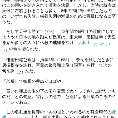
はこの願いを聞き入れて渡海を決意。しかし、当時の航海は
天候に左右されることも多く、8年の間に5回出航したもの
の、いずれも失敗。栄養失調や潮風のために盲目になるに至
った。
そして天平宝勝5年（753）、12年間で6回目の渡航にして
ようやく日本の地を踏んだ鑑真は、東大寺、唐招提寺で天皇
を始め多くの人々に仏教の戒律を授け、
大和上
（だいわじょ
の号を贈られた。
う）
俳聖松尾芭蕉は、貞享5年（1688）、奈良を旅したときに
唐招提寺を訪れ、盲目の鑑真和上像（国宝）を拝して次の一
句を詠
んだ。
（よ）
「若葉して御眼の雫ぬぐはばや」
盲いた和上の眼の下の雫を若葉でぬぐってさし上げたいも
のだ、との句意。雫は涙の意で、芭蕉による若葉のころのイ
メージである。
この名刹唐招提寺の中興の祖といわれるのが鎌倉時代の
覚
盛
上人。鑑真大和上が伝えた戒律に戻ることを