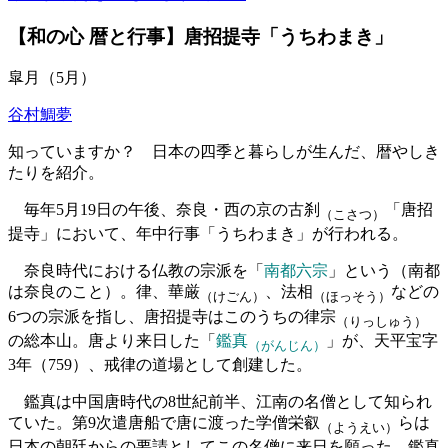
【和の心 暦と行事】唐招提寺「うちわまき」
皐月（5月）
谷村鯛夢
知っていますか？ 日本の四季と暮らしが生んだ、暦やしき
たりを紹介。
毎年5月19日の午後、奈良・西の京の古刹
「唐招
（こさつ）
提寺」において、年中行事「うちわまき」が行われる。
奈良時代における仏教の宗派を「
南都六宗
」という（南都
は奈良のこと）。律、華厳
、法相
などの
（けごん）
（ほっそう）
6つの宗派を指し、唐招提寺はこのうちの律宗
（りっしゅう）
の総本山。唐より来日した「
鑑真
」が、天平宝字
（がんじん）
3年（759）、戒律の道場として創建した。
鑑真は中国唐時代の8世紀前半、江南の名僧として知られ
ていた。第9次遣唐船で唐に渡った学僧栄叡
らは
（ようえい）
日本の朝廷からの要請としてこの名僧に来日を願った。鑑真