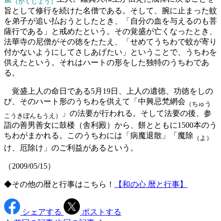
（かくじょう）
旨として修行を続けた名僧である。そして、腕に止まった蚊
を弟子が追い払おうとしたとき、「自分の血を与えるのも菩
薩行である」と戒めたという。その覚盛が亡くなったとき、
法華寺の尼僧がその徳をたたえ、「せめてうちわで蚊が寄り
付かないようにしてさしあげたい」ということで、うちわを
供えたという。それはハートの形をした独特のうちわであ
る。
覚盛上人の命日である5月19日、上人の遺徳、功徳をしの
び、そのハート形のうちわを供えて「中興忌梵網会
（ちゅう
」の法要が行われる。そして法要の後、参
こうきぼんもうえ）
詣の善男善女に鼓楼（舎利殿）から、餅とともに1500本のう
ちわがまかれる。このうちわには「病魔退散」「魔除
（よ）
け、厄除け」のご利益があるという。
（2009/05/15）
◆その他の暦と行事はこちら！
【和の心 暦と行事】
シェアする
ポストする