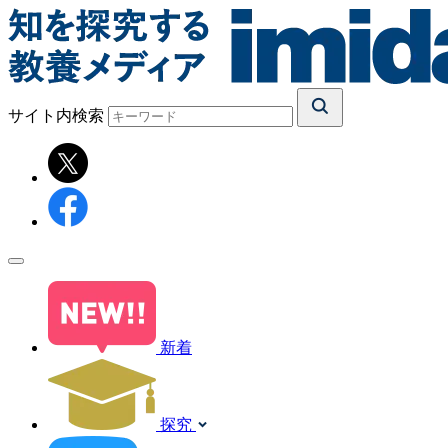
サイト内検索
新着
探究