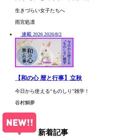
生きづらい女子たちへ
雨宮処凛
連載
2026
2026/
8/2
【和の心 暦と行事】立秋
今日から使える“ものしり”雑学！
谷村鯛夢
新着記事