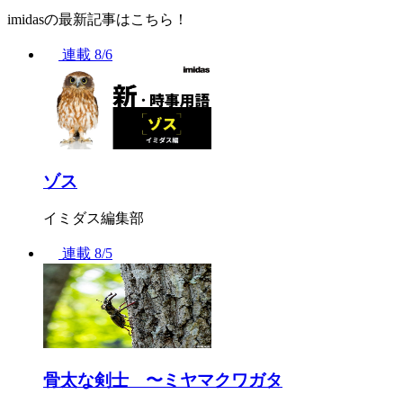
imidasの最新記事はこちら！
連載
8/6
ゾス
イミダス編集部
連載
8/5
骨太な剣士 〜ミヤマクワガタ