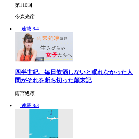
第110回
今森光彦
連載
8/4
四半世紀、毎日飲酒しないと眠れなかった人
間がそれを断ち切った顛末記
雨宮処凛
連載
8/3