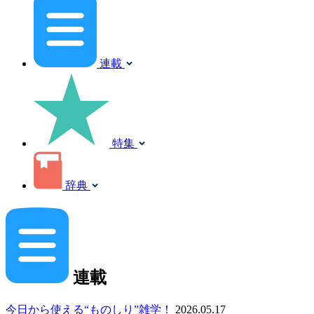
連載
特集
辞典
連載
今日から使える“ものしり”雑学！
2026.05.17