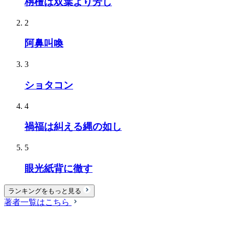
栴檀は双葉より芳し
2
阿鼻叫喚
3
ショタコン
4
禍福は糾える縄の如し
5
眼光紙背に徹す
ランキングをもっと見る
著者一覧はこちら