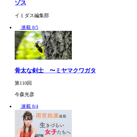
ゾス
イミダス編集部
連載
8/5
骨太な剣士 〜ミヤマクワガタ
第110回
今森光彦
連載
8/4