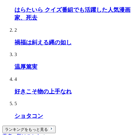
はらたいら クイズ番組でも活躍した人気漫画
家、死去
2
禍福は糾える縄の如し
3
温厚篤実
4
好きこそ物の上手なれ
5
ショタコン
ランキングをもっと見る