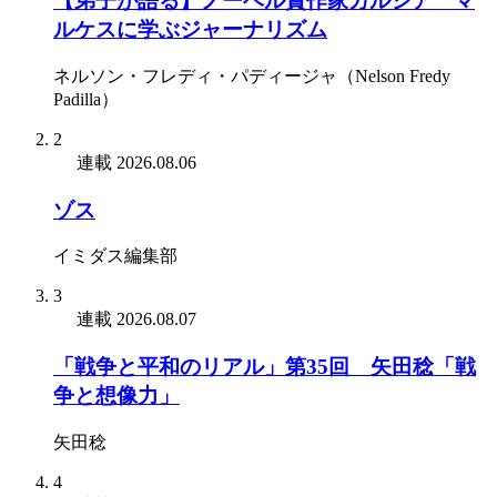
【弟子が語る】ノーベル賞作家ガルシア゠マ
ルケスに学ぶジャーナリズム
ネルソン・フレディ・パディージャ（Nelson Fredy
Padilla）
2
連載
2026.08.06
ゾス
イミダス編集部
3
連載
2026.08.07
「戦争と平和のリアル」第35回 矢田稔「戦
争と想像力」
矢田稔
4