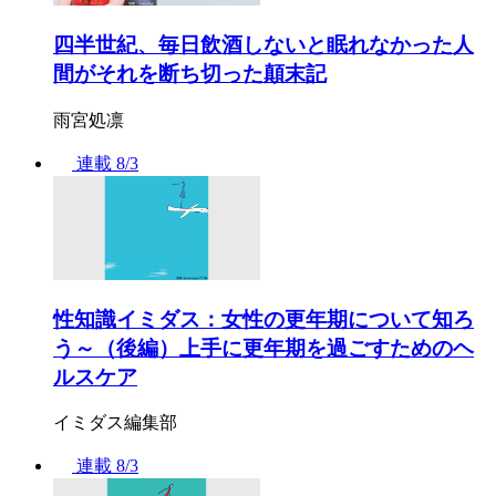
四半世紀、毎日飲酒しないと眠れなかった人
間がそれを断ち切った顛末記
雨宮処凛
連載
8/3
性知識イミダス：女性の更年期について知ろ
う～（後編）上手に更年期を過ごすためのヘ
ルスケア
イミダス編集部
連載
8/3