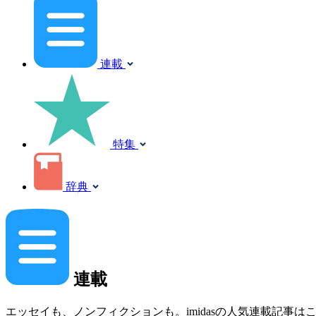
連載
特集
辞典
連載
エッセイも、ノンフィクションも。imidasの人気連載記事は