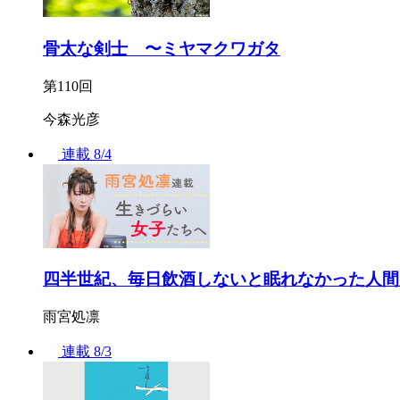
骨太な剣士 〜ミヤマクワガタ
第110回
今森光彦
連載
8/4
四半世紀、毎日飲酒しないと眠れなかった人間
雨宮処凛
連載
8/3