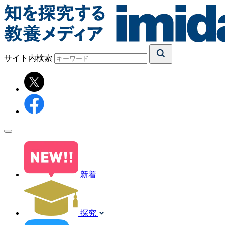
サイト内検索
新着
探究