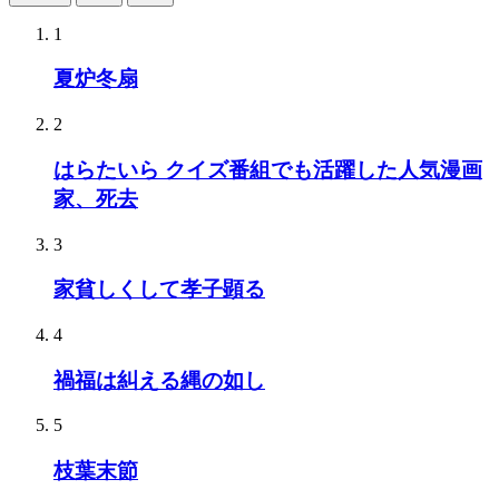
1
夏炉冬扇
2
はらたいら クイズ番組でも活躍した人気漫画
家、死去
3
家貧しくして孝子顕る
4
禍福は糾える縄の如し
5
枝葉末節