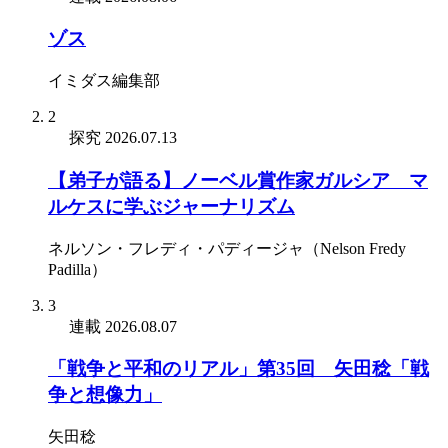
ゾス
イミダス編集部
2
探究
2026.07.13
【弟子が語る】ノーベル賞作家ガルシア゠マ
ルケスに学ぶジャーナリズム
ネルソン・フレディ・パディージャ（Nelson Fredy
Padilla）
3
連載
2026.08.07
「戦争と平和のリアル」第35回 矢田稔「戦
争と想像力」
矢田稔