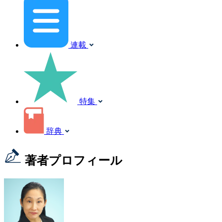
連載
特集
辞典
著者プロフィール