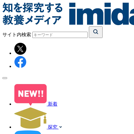
サイト内検索
新着
探究