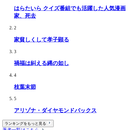
はらたいら クイズ番組でも活躍した人気漫画
家、死去
2
家貧しくして孝子顕る
3
禍福は糾える縄の如し
4
枝葉末節
5
アリゾナ・ダイヤモンドバックス
ランキングをもっと見る
著者一覧はこちら