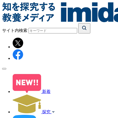
サイト内検索
新着
探究