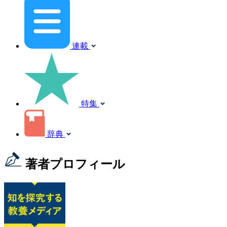
連載
特集
辞典
著者プロフィール