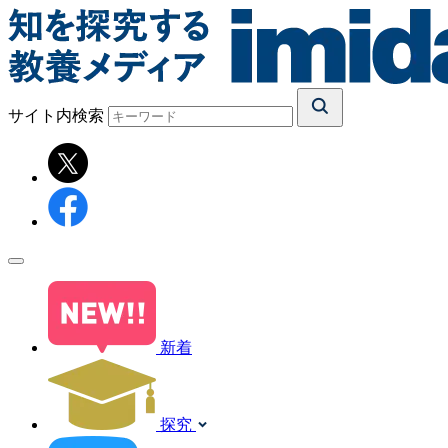
サイト内検索
新着
探究