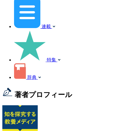
連載
特集
辞典
著者プロフィール