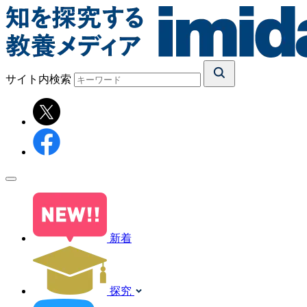
サイト内検索
新着
探究