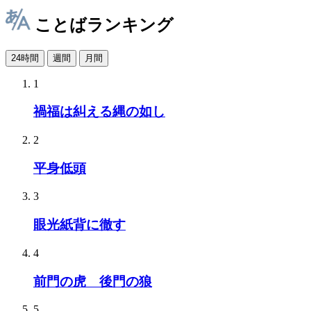
ことばランキング
24時間
週間
月間
1
禍福は糾える縄の如し
2
平身低頭
3
眼光紙背に徹す
4
前門の虎 後門の狼
5