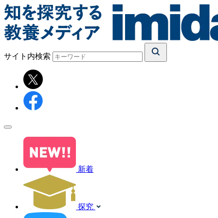
サイト内検索
新着
探究