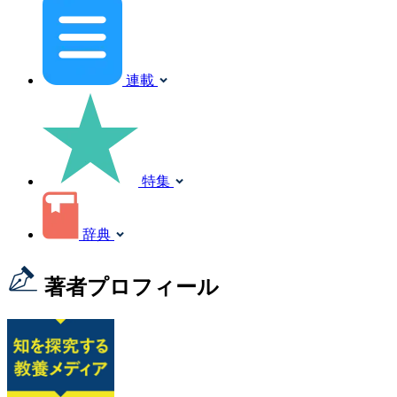
連載
特集
辞典
著者プロフィール