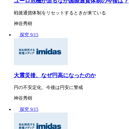
ユーロ危機が迫るなか国際通貨体制の今後は？
戦後通貨体制をリセットするときが来ている
神谷秀樹
探究
9/15
大震災後、なぜ円高になったのか
円の不安定化、今後は円安に警戒
神谷秀樹
探究
9/15