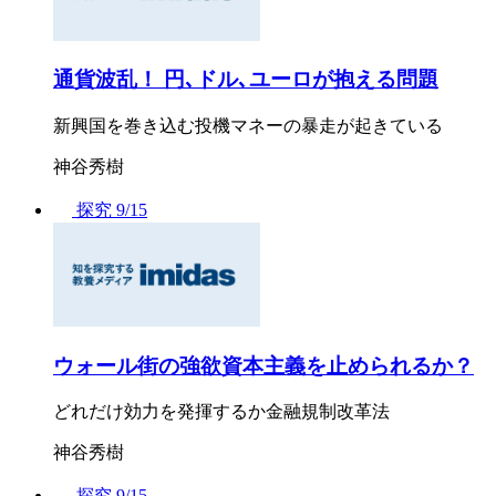
通貨波乱！ 円､ドル､ユーロが抱える問題
新興国を巻き込む投機マネーの暴走が起きている
神谷秀樹
探究
9/15
ウォール街の強欲資本主義を止められるか？
どれだけ効力を発揮するか金融規制改革法
神谷秀樹
探究
9/15