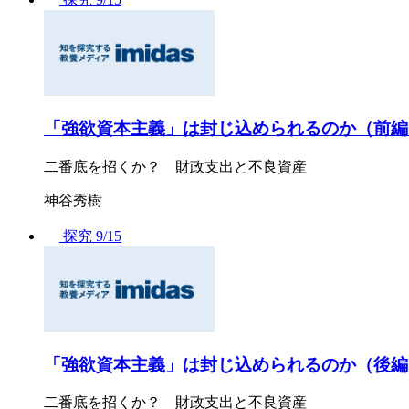
「強欲資本主義」は封じ込められるのか（前編
二番底を招くか？ 財政支出と不良資産
神谷秀樹
探究
9/15
「強欲資本主義」は封じ込められるのか（後編
二番底を招くか？ 財政支出と不良資産