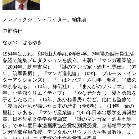
ノンフィクション・ライター、編集者
中野晴行
なかの はるゆき
1954年生まれ。和歌山大学経済学部卒。7年間の銀行員生活
を経て編集プロダクションを設立。主著に『マンガ産業論』
（2004年、筑摩書房）、『謎のマンガ家・酒井七馬伝』（07
年、筑摩書房）、『マンガ進化論』（09年、ブルース・イン
ターアクションズ）、『「はとバス」六〇年 昭和、平成の
東京を走る』（10年、祥伝社）、『まんがのソムリエ』（14
年、小学館クリエイティブ）、『やなせたかし 愛と勇気を
子どもたちに』（16年、あかね書房）など。他にも監修で
『漫画家たちが描いた日本の歴史（全6巻）』（14年、金の
星社）がある。『マンガ産業論』で05年日本出版学会賞奨励
賞、日本児童文学学会奨励賞、『謎のマンガ家・酒井七馬
伝』で08年度日本漫画家協会賞特別賞受賞。京都精華大学マ
ンガ学部客員教授、デジタルハリウッド大学客員教授。ま
た、12～17年には手塚治虫文化賞選考委員。