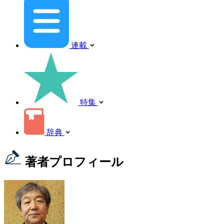
連載
特集
辞典
著者プロフィール