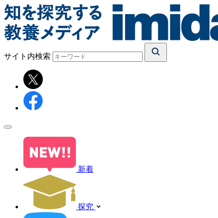
サイト内検索
新着
探究