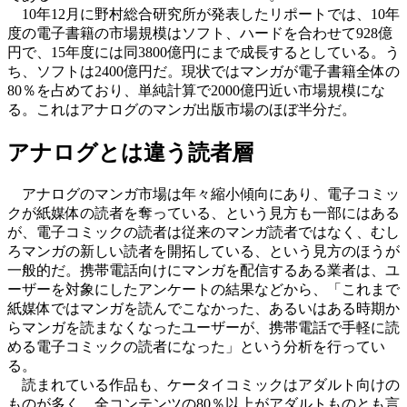
10年12月に野村総合研究所が発表したリポートでは、10年
度の電子書籍の市場規模はソフト、ハードを合わせて928億
円で、15年度には同3800億円にまで成長するとしている。う
ち、ソフトは2400億円だ。現状ではマンガが電子書籍全体の
80％を占めており、単純計算で2000億円近い市場規模にな
る。これはアナログのマンガ出版市場のほぼ半分だ。
アナログとは違う読者層
アナログのマンガ市場は年々縮小傾向にあり、電子コミッ
クが紙媒体の読者を奪っている、という見方も一部にはある
が、電子コミックの読者は従来のマンガ読者ではなく、むし
ろマンガの新しい読者を開拓している、という見方のほうが
一般的だ。携帯電話向けにマンガを配信するある業者は、ユ
ーザーを対象にしたアンケートの結果などから、「これまで
紙媒体ではマンガを読んでこなかった、あるいはある時期か
らマンガを読まなくなったユーザーが、携帯電話で手軽に読
める電子コミックの読者になった」という分析を行ってい
る。
読まれている作品も、ケータイコミックはアダルト向けの
ものが多く、全コンテンツの80％以上がアダルトものとも言