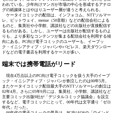
われている。少年向けマンガが市場の中心を形成するアナロ
グの紙媒体とはやはりユーザー層が違うと考えられる。
ケータイコミックの配信は、インフォコム、NTTソルマー
レ、ビットウェイ、menue（50音順）などの配信会社による
ものと、集英社や小学館、講談社などの出版社が直接配信す
るものがある。しかし、ユーザーは出版社が配信するものよ
りも、より多彩なコンテンツが集まる配信会社を利用する傾
向にある。PC向け電子コミックのユーザーも、イーブッ
ク・イニシアティブ・ジャパンやパピレス、楽天ダウンロー
ドなどの電子書店を利用するケースが多い。
端末では携帯電話がリード
現在4万点以上のPC向け電子コミックを扱う大手のイーブ
ック・イニシアティブ・ジャパンが創立したのは00年5月。
またケータイコミック配信最大手のNTTソルマーレの創立は
02年4月。さらに05年9月には、集英社、小学館、講談社など
主要コミック出版9社が「デジタルコミック協議会」を設立
するなど、電子コミックにとって、00年代は文字通り「ゼロ
年代」だった。
00年代の電子コミックの普及は、PC向けOSの「ウインド