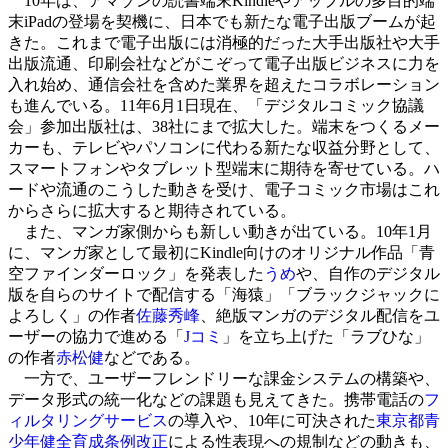
10年は、アマゾンの読書端末Kindleやアップルの多目的端
末iPadの登場を契機に、日本でも新たな電子出版ブームが起
きた。これまで電子出版には消極的だった大手出版社や大手
出版流通、印刷会社などがこぞって電子出版ビジネスに力を
入れ始め、通信会社を含めた業界を超えたコラボレーション
も進んでいる。11年6月1日現在、「デジタルコミック協議
会」参加出版社は、38社にまで拡大した。端末をつくるメー
カーも、テレビやパソコンに代わる新たな収益分野として、
スマートフォンやタブレット型端末に期待を寄せている。ハ
ードや流通のこうした動きを受け、電子コミック市場はこれ
からさらに拡大すると期待されている。
また、マンガ家側からも新しい動きが出ている。10年1月
に、マンガ家として最初にKindle向けのオリジナル作品「青
空ファインダーロック」を発表した
うめ
や、自作のデジタル
版を自らのサイトで配信する「海猿」「ブラックジャックに
よろしく」の作者
佐藤秀峰
、絶版マンガのデジタル配信をユ
ーザーの協力で進める「
Jコミ
」を立ち上げた「ラブひな」
の作者
赤松健
などである。
一方で、ユーザーフレンドリーな課金システムの構築や、
データ形式の統一化などの課題も見えてきた。携帯電話の
フ
ィルタリングサービス
の導入や、10年に可決された
東京都青
少年健全育成条例改正
による性表現への規制などの動きも、