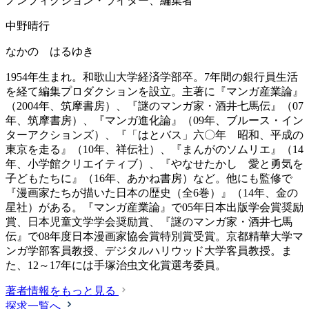
ノンフィクション・ライター、編集者
中野晴行
なかの はるゆき
1954年生まれ。和歌山大学経済学部卒。7年間の銀行員生活
を経て編集プロダクションを設立。主著に『マンガ産業論』
（2004年、筑摩書房）、『謎のマンガ家・酒井七馬伝』（07
年、筑摩書房）、『マンガ進化論』（09年、ブルース・イン
ターアクションズ）、『「はとバス」六〇年 昭和、平成の
東京を走る』（10年、祥伝社）、『まんがのソムリエ』（14
年、小学館クリエイティブ）、『やなせたかし 愛と勇気を
子どもたちに』（16年、あかね書房）など。他にも監修で
『漫画家たちが描いた日本の歴史（全6巻）』（14年、金の
星社）がある。『マンガ産業論』で05年日本出版学会賞奨励
賞、日本児童文学学会奨励賞、『謎のマンガ家・酒井七馬
伝』で08年度日本漫画家協会賞特別賞受賞。京都精華大学マ
ンガ学部客員教授、デジタルハリウッド大学客員教授。ま
た、12～17年には手塚治虫文化賞選考委員。
著者情報をもっと見る
探求一覧へ