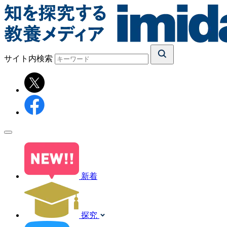
サイト内検索
新着
探究