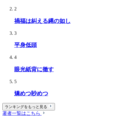
2
禍福は糾える縄の如し
3
平身低頭
4
眼光紙背に徹す
5
矯めつ眇めつ
ランキングをもっと見る
著者一覧はこちら