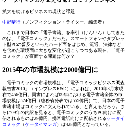
拡大を続けるビジネスの現状と課題
中野晴行
（ノンフィクション・ライター、編集者）
これまで日本の「電子書籍」を牽引（けんいん）してきた
のは、「電子コミック」だった。スマートフォンやタブレッ
ト型PCの普及といったハード面をはじめ、流通、法律など
を含めた環境面に大きな変化が起こりつつある現在、「電子
コミック」が直面する課題は何か？
2015年の市場規模は2000億円に
電子コミックの市場規模は、「電子コミックビジネス調査
報告書2010」（インプレスR&D）によれば、2010年3月末現
在で456億円。同書によれば09年における電子書籍全体の市
場規模は574億円（総務省発表では555億円）で、日本の電子
書籍市場はコミックに支えられている、と言えるだろう。さ
らに09年の内訳を見ると、電子コミックのうちPC向けに配
信されるものは29億円、携帯電話向けに配信される
ケータイ
コミック
（
ケータイマンガ
）は428億円となっている。