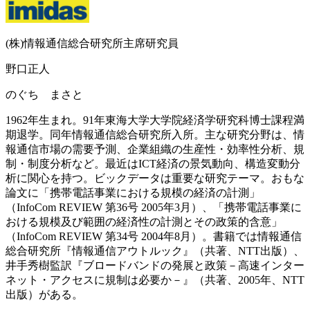
(株)情報通信総合研究所主席研究員
野口正人
のぐち まさと
1962年生まれ。91年東海大学大学院経済学研究科博士課程満
期退学。同年情報通信総合研究所入所。主な研究分野は、情
報通信市場の需要予測、企業組織の生産性・効率性分析、規
制・制度分析など。最近はICT経済の景気動向、構造変動分
析に関心を持つ。ビックデータは重要な研究テーマ。おもな
論文に「携帯電話事業における規模の経済の計測」
（InfoCom REVIEW 第36号 2005年3月）、「携帯電話事業に
おける規模及び範囲の経済性の計測とその政策的含意」
（InfoCom REVIEW 第34号 2004年8月）。書籍では情報通信
総合研究所『情報通信アウトルック』（共著、NTT出版）、
井手秀樹監訳『ブロードバンドの発展と政策－高速インター
ネット・アクセスに規制は必要か－』（共著、2005年、NTT
出版）がある。