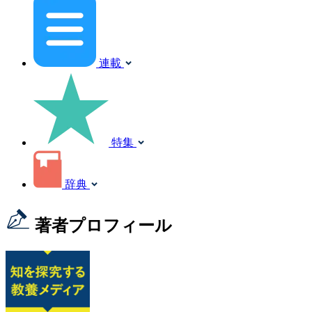
連載
特集
辞典
著者プロフィール