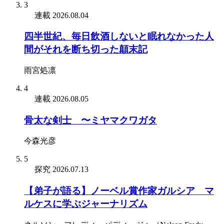
3
連載
2026.08.04
四半世紀、毎日飲酒しないと眠れなかった人
間がそれを断ち切った顛末記
雨宮処凛
4
連載
2026.08.05
骨太な剣士 〜ミヤマクワガタ
今森光彦
5
探究
2026.07.13
【弟子が語る】ノーベル賞作家ガルシア゠マ
ルケスに学ぶジャーナリズム