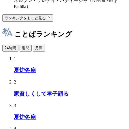
ネルソン・フレディ・パディージャ（Nelson Fredy
Padilla）
ランキングをもっと見る
ことばランキング
24時間
週間
月間
1
夏炉冬扇
2
家貧しくして孝子顕る
3
夏炉冬扇
4