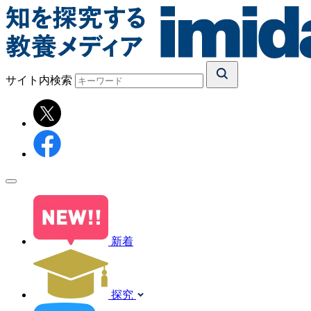
サイト内検索
新着
探究