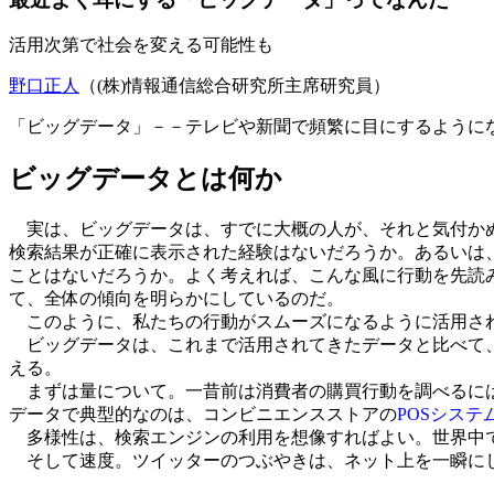
活用次第で社会を変える可能性も
野口正人
（(株)情報通信総合研究所主席研究員）
「ビッグデータ」－－テレビや新聞で頻繁に目にするように
ビッグデータとは何か
実は、ビッグデータは、すでに大概の人が、それと気付かぬ
検索結果が正確に表示された経験はないだろうか。あるいは
ことはないだろうか。よく考えれば、こんな風に行動を先読
て、全体の傾向を明らかにしているのだ。
このように、私たちの行動がスムーズになるように活用さ
ビッグデータは、これまで活用されてきたデータと比べて、量（Vo
える。
まずは量について。一昔前は消費者の購買行動を調べるには
データで典型的なのは、コンビニエンスストアの
POSシステ
多様性は、検索エンジンの利用を想像すればよい。世界中で
そして速度。ツイッターのつぶやきは、ネット上を一瞬にし