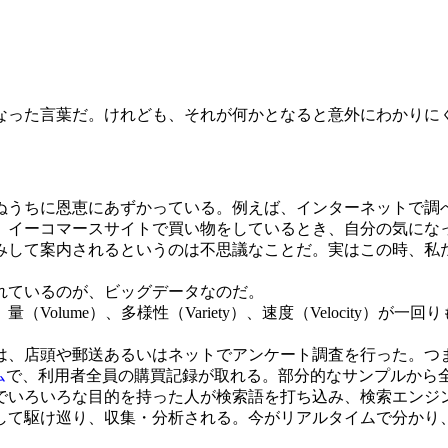
なった言葉だ。けれども、それが何かとなると意外にわかりに
うちに恩恵にあずかっている。例えば、インターネットで調
、イーコマースサイトで買い物をしているとき、自分の気にな
みして案内されるというのは不思議なことだ。実はこの時、私
れているのが、ビッグデータなのだ。
lume）、多様性（Variety）、速度（Velocity）
、店頭や郵送あるいはネットでアンケート調査を行った。つ
ム
で、利用者全員の購買記録が取れる。部分的なサンプルから
いろいろな目的を持った人が検索語を打ち込み、検索エンジ
て駆け巡り、収集・分析される。今がリアルタイムで分かり