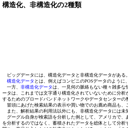
構造化、非構造化の2種類
ビッグデータには、構造化データと非構造化データがある
構造化データ
とは、例えばコンビニのPOSデータのよう
一方、
非構造化データ
は、一見何の脈絡もない種々雑多な
ータは、これまでは文字通り構造化されていないために分析
するためのブロードバンドネットワークやデータセンターの
冒頭にあげた検索結果の表示や買い物でのお薦め商品も、こ
また、解析結果の利用法以外にも、非構造化データには未
グーグル自身が検索語を分析した例として、アメリカで、あ
を分析するのではなく、蓄積されたデータを総体として分析