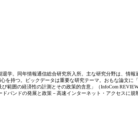
程満期退学。同年情報通信総合研究所入所。主な研究分野は、情
心を持つ。ビックデータは重要な研究テーマ。おもな論文に「携
模及び範囲の経済性の計測とその政策的含意」（InfoCom REVI
ードバンドの発展と政策－高速インターネット・アクセスに規制は