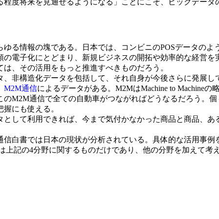
る程度将来を見通せるようになる」ことにこそ、ビックデータ
ゆる情報の塊である。日本では、コンビニのPOSデータのよ
類の電子化にとどまり、新規ビジネスの開拓や効率的な経営を
ては、その活用をもっと推進すべきものだろう。
、非構造化データを包括して、それ自身が今後さらに発展し
、
M2M
通信
によるデータがある。M2MはMachine to Mac
このM2M通信で全ての自動車がつながればどうなるだろう。個
把握にも使える。
として利用できれば、今まで気付かなかった商品と商品、あ
通信白書では日本の現状が分析されている。具体的な活用事例
字は上記の4分野に関するものだけであり、他の分野を加えて考