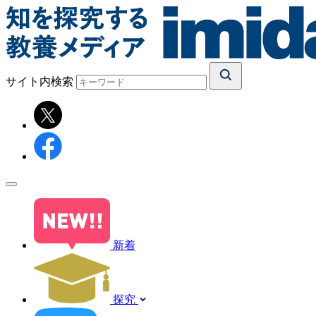
サイト内検索
新着
探究