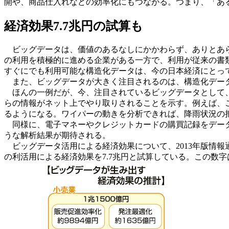
開や、商品仕入れなどの効率化にもつながる。つまり、「あ
経済効果7.7兆円の試算も
ビッグデータは、価値のあるなしにかかわらず、ありとあら
の利用を積極的に進める企業がある一方で、利用が従来の書
すぐにでも利用可能な構造化データは、今の日本経済にとっ
また、ビッグデータが大きく注目されるのは、構造化データ
ほんの一例だが、今、注目されているビッグデータとして
らの情報がネット上でやり取りされることを示す。例えば、
るようになる。ワイパーの動きを分析できれば、降雨状況の
同様に、電子マネーやクレジットカードの購買記録をデータ
うな解析結果が期待される。
ビッグデータ活用による経済効果について、2013年版情報
の利活用による経済効果を7.7兆円と試算している。この数