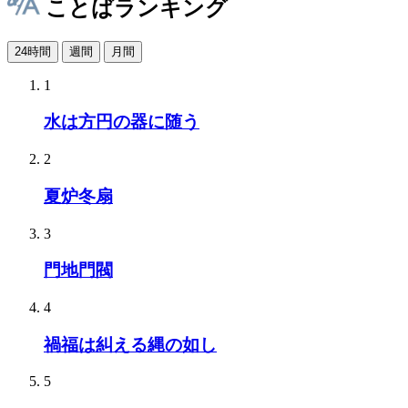
ことばランキング
24時間
週間
月間
1
水は方円の器に随う
2
夏炉冬扇
3
門地門閥
4
禍福は糾える縄の如し
5