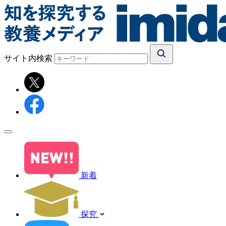
サイト内検索
新着
探究