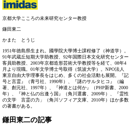
京都大学こころの未来研究センター教授
鎌田東二
かまた とうじ
1951年徳島県生まれ。國學院大學博士課程修了（神道学）。
91年武蔵丘短期大学助教授、92年国際日本文化研究センター
客員助教授、2003年京都造形芸術大学教授等を経て、08年4
月より現職。01年文学博士号取得（筑波大学）。NPO法人
東京自由大学理事長をはじめ、多くの社会活動も展開。『記
号と言霊』（青弓社、1990年）、『謎のサルタヒコ』（編
著、創元社、1997年）、『神道とは何か』（PHP新書、2000
年）、『神と仏の出逢う国』（角川選書、2009年）、『霊性
の文学 言霊の力」（角川ソフィア文庫、2010年）ほか多数
の著書がある。
鎌田東二の記事