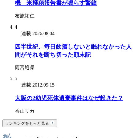
機 米極秘報告書が鳴らす警鐘
布施祐仁
4
連載
2026.08.04
四半世紀、毎日飲酒しないと眠れなかった人
間がそれを断ち切った顛末記
雨宮処凛
5
連載
2012.09.15
大阪の2幼児死体遺棄事件はなぜ起きた？
香山リカ
ランキングをもっと見る