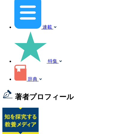
連載
特集
辞典
著者プロフィール