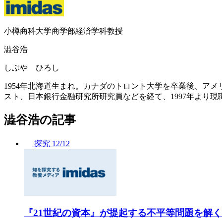
小樽商科大学商学部経済学科教授
澁谷浩
しぶや ひろし
1954年北海道生まれ。カナダのトロント大学を卒業後、ア
スト、日本銀行金融研究所研究員などを経て、1997年より
澁谷浩の記事
探究
12/12
『21世紀の資本』が提起する不平等問題を解く