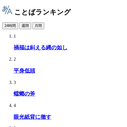
ことばランキング
24時間
週間
月間
1
禍福は糾える縄の如し
2
平身低頭
3
蟷螂の斧
4
眼光紙背に徹す