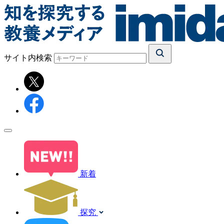
サイト内検索
新着
探究