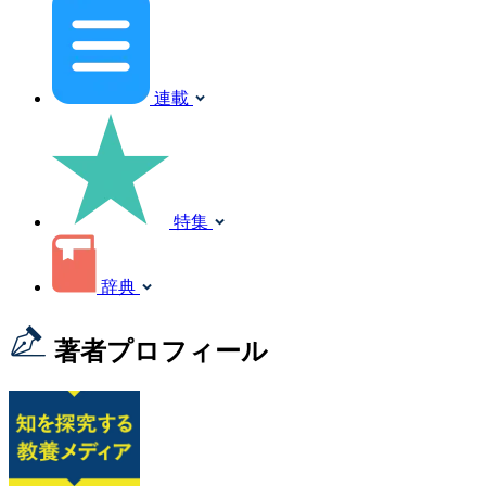
連載
特集
辞典
著者プロフィール