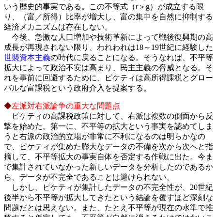
いう歴史的事実である。この不等式（r＞g）が成立する限
り、（富／所得）比率が増大し、富の集中を自然に抑制する
経済メカニズムは存在しない。
今後、急激な人口増加や技術革新によって戦後復興期の高
成長が再現されない限り、われわれは18～19世紀に経験した
世襲資本主義
の時代に戻ることになる。そうなれば、不平等
拡大によって政治不安は高まり、民主主義の脅威となる。そ
れを事前に回避するために、ピケティは高所得課税とグロー
バルな富課税という政府介入を提案する。
◆
左派対右派論争の重大な問題点
ピケティの高課税政策に対して、右派は複数の側面から反
撃を始めた。第一に、不平等の拡大という事実を認めてしま
うと右派の政治的立場が非常に不利になるのは明らかなの
で、ピケティが集めた膨大なデータの不備を次から次へと指
摘して、不平等拡大の事実自体を否定する作戦に出た。今ま
で集計されていなかった新しいデータを分析したのであるか
ら、データが不完全であることは避けられない。
しかし、ピケティが集計したデータの不完全性が、20世紀
後半から不平等が拡大してきたという結論を覆すほど深刻な
問題だとは思えない。また、たとえ不平等が現在の水準で推