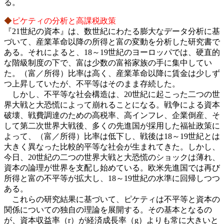
る。
◆
ピケティの分析と高課税政策
『21世紀の資本』は、数世紀にわたる膨大なデータ分析に基
づいて、産業革命以降の所得と富の変動を分析した研究書で
ある。それによると、18～19世紀のヨーロッパでは、硬直的
な階級制度の下で、富は少数の富裕家族の手に集中してい
た。（富／所得）比率は高く、産業革命以降に賃金は少しず
つ上昇していたが、不平等はそのまま存続した。
しかし、不平等な社会構造は、20世紀に起こった二つの世
界大戦と大恐慌によって崩れることになる。戦争による資本
破壊、戦費調達のための高税率、高インフレ、企業倒産、そ
して第二次世界大戦後、多くの先進国が採用した福祉政策に
よって、（富／所得）比率は低下し、戦後は18～19世紀とは
大きく異なった比較的平等な社会が生まれてきた。しかし、
今日、20世紀の二つの世界大戦と大恐慌のショックは薄れ、
資本の論理が世界を支配し始めている。欧米先進国では再び
所得と富の不平等が拡大し、18～19世紀の水準に回帰しつつ
ある。
これらの研究結果に基づいて、ピケティは不平等と資本の
関係についての独自の理論を展開する。その基本となるの
が、資本収益率（r）が経済成長率（g）よりも常に大きいと