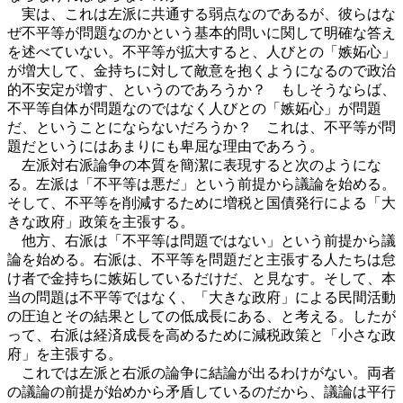
実は、これは左派に共通する弱点なのであるが、彼らはな
ぜ不平等が問題なのかという基本的問いに関して明確な答え
を述べていない。不平等が拡大すると、人びとの「嫉妬心」
が増大して、金持ちに対して敵意を抱くようになるので政治
的不安定が増す、というのであろうか？ もしそうならば、
不平等自体が問題なのではなく人びとの「嫉妬心」が問題
だ、ということにならないだろうか？ これは、不平等が問
題だというにはあまりにも卑屈な理由であろう。
左派対右派論争の本質を簡潔に表現すると次のようにな
る。左派は「不平等は悪だ」という前提から議論を始める。
そして、不平等を削減するために増税と国債発行による「大
きな政府」政策を主張する。
他方、右派は「不平等は問題ではない」という前提から議
論を始める。右派は、不平等を問題だと主張する人たちは怠
け者で金持ちに嫉妬しているだけだ、と見なす。そして、本
当の問題は不平等ではなく、「大きな政府」による民間活動
の圧迫とその結果としての低成長にある、と考える。したが
って、右派は経済成長を高めるために減税政策と「小さな政
府」を主張する。
これでは左派と右派の論争に結論が出るわけがない。両者
の議論の前提が始めから矛盾しているのだから、議論は平行