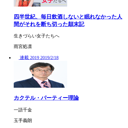
四半世紀、毎日飲酒しないと眠れなかった人
間がそれを断ち切った顛末記
生きづらい女子たちへ
雨宮処凛
連載
2019
2019/
2/18
カクテル・パーティー理論
一語千金
玉手義朗