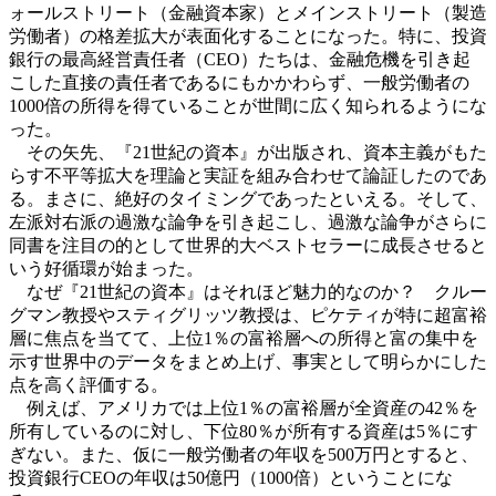
ォールストリート（金融資本家）とメインストリート（製造
労働者）の格差拡大が表面化することになった。特に、投資
銀行の最高経営責任者（CEO）たちは、金融危機を引き起
こした直接の責任者であるにもかかわらず、一般労働者の
1000倍の所得を得ていることが世間に広く知られるようにな
った。
その矢先、『21世紀の資本』が出版され、資本主義がもた
らす不平等拡大を理論と実証を組み合わせて論証したのであ
る。まさに、絶好のタイミングであったといえる。そして、
左派対右派の過激な論争を引き起こし、過激な論争がさらに
同書を注目の的として世界的大ベストセラーに成長させると
いう好循環が始まった。
なぜ『21世紀の資本』はそれほど魅力的なのか？ クルー
グマン教授やスティグリッツ教授は、ピケティが特に超富裕
層に焦点を当てて、上位1％の富裕層への所得と富の集中を
示す世界中のデータをまとめ上げ、事実として明らかにした
点を高く評価する。
例えば、アメリカでは上位1％の富裕層が全資産の42％を
所有しているのに対し、下位80％が所有する資産は5％にす
ぎない。また、仮に一般労働者の年収を500万円とすると、
投資銀行CEOの年収は50億円（1000倍）ということにな