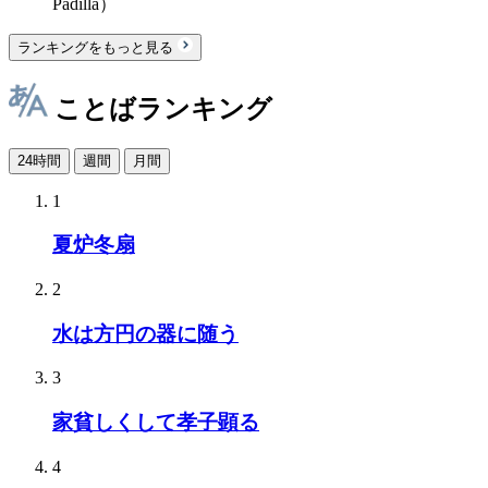
Padilla）
ランキングをもっと見る
ことばランキング
24時間
週間
月間
1
夏炉冬扇
2
水は方円の器に随う
3
家貧しくして孝子顕る
4