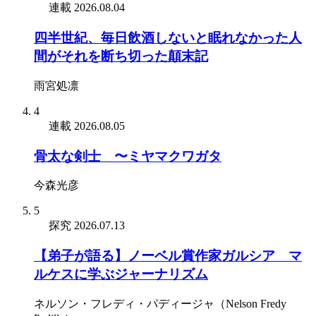
連載
2026.08.04
四半世紀、毎日飲酒しないと眠れなかった人
間がそれを断ち切った顛末記
雨宮処凛
4
連載
2026.08.05
骨太な剣士 〜ミヤマクワガタ
今森光彦
5
探究
2026.07.13
【弟子が語る】ノーベル賞作家ガルシア゠マ
ルケスに学ぶジャーナリズム
ネルソン・フレディ・パディージャ（Nelson Fredy