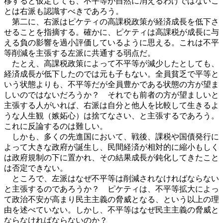
移すると仮定しても、不平等が自然に消えるわけではないこ
とは右派も認識すべきであろう。
第二に、右派はピケティの高課税政策が経済成長を低下さ
せることを指摘する。確かに、ピケティは高課税が成長に与
える負の影響を過小評価しているように思える。これは不平
等削減を主張する左派に共通する弱点だ。
たとえ、高課税政策によって不平等が減少したとしても、
経済成長が低下したのでは元も子もない。全員貧乏で平等と
いう状態よりも、不平等だが全員豊かである状態の方が望ま
しいのではないだろうか？ それでも前者の方が望ましいと
主張する人がいれば、右派は自分と他人を比較して生きるよ
うな人生観（嫉妬心）は捨てなさい、と主張するであろう。
これに反論するのは難しい。
しかも、多くの先進国において、戦後、課税や国債発行に
よって大きな政府が誕生し、民間経済が相対的に縮小もしく
は政府規制の下に置かれ、その結果成長が鈍化してきたこと
は否定できない。
ところで、左派はなぜ不平等は削減されなければならない
と主張するのであろうか？ ピケティは、不平等拡大によっ
て政治不安が高まり民主主義の脅威となる、という以上の理
由を述べていない。しかし、不平等はなぜ民主主義の脅威と
ならなければならないのか？