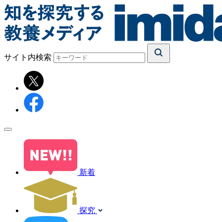
サイト内検索
新着
探究