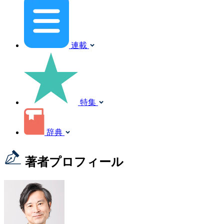
連載
特集
辞典
著者プロフィール