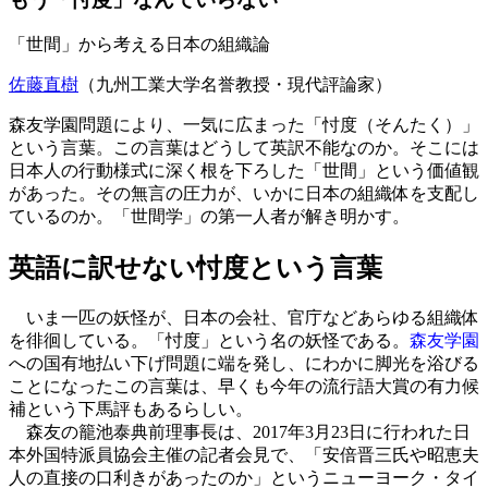
「世間」から考える日本の組織論
佐藤直樹
（九州工業大学名誉教授・現代評論家）
森友学園問題により、一気に広まった「忖度（そんたく）」
という言葉。この言葉はどうして英訳不能なのか。そこには
日本人の行動様式に深く根を下ろした「世間」という価値観
があった。その無言の圧力が、いかに日本の組織体を支配し
ているのか。「世間学」の第一人者が解き明かす。
英語に訳せない忖度という言葉
いま一匹の妖怪が、日本の会社、官庁などあらゆる組織体
を徘徊している。「忖度」という名の妖怪である。
森友学園
への国有地払い下げ問題に端を発し、にわかに脚光を浴びる
ことになったこの言葉は、早くも今年の流行語大賞の有力候
補という下馬評もあるらしい。
森友の籠池泰典前理事長は、2017年3月23日に行われた日
本外国特派員協会主催の記者会見で、「安倍晋三氏や昭恵夫
人の直接の口利きがあったのか」というニューヨーク・タイ