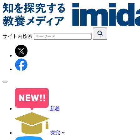
サイト内検索
新着
探究