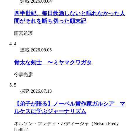
連載
2026.08.04
四半世紀、毎日飲酒しないと眠れなかった人
間がそれを断ち切った顛末記
雨宮処凛
4
連載
2026.08.05
骨太な剣士 〜ミヤマクワガタ
今森光彦
5
探究
2026.07.13
【弟子が語る】ノーベル賞作家ガルシア゠マ
ルケスに学ぶジャーナリズム
ネルソン・フレディ・パディージャ（Nelson Fredy
Padilla）