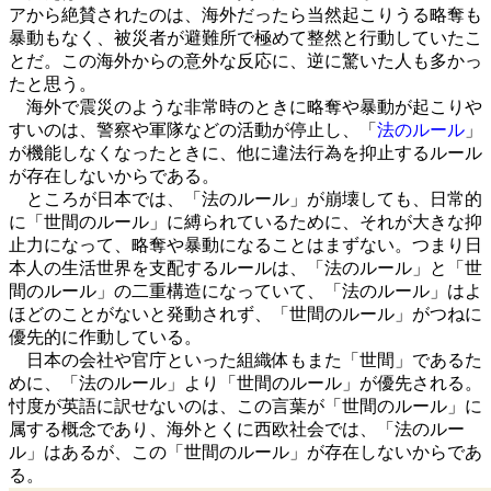
アから絶賛されたのは、海外だったら当然起こりうる略奪も
暴動もなく、被災者が避難所で極めて整然と行動していたこ
とだ。この海外からの意外な反応に、逆に驚いた人も多かっ
たと思う。
海外で震災のような非常時のときに略奪や暴動が起こりや
すいのは、警察や軍隊などの活動が停止し、「
法のルール
」
が機能しなくなったときに、他に違法行為を抑止するルール
が存在しないからである。
ところが日本では、「法のルール」が崩壊しても、日常的
に「世間のルール」に縛られているために、それが大きな抑
止力になって、略奪や暴動になることはまずない。つまり日
本人の生活世界を支配するルールは、「法のルール」と「世
間のルール」の二重構造になっていて、「法のルール」はよ
ほどのことがないと発動されず、「世間のルール」がつねに
優先的に作動している。
日本の会社や官庁といった組織体もまた「世間」であるた
めに、「法のルール」より「世間のルール」が優先される。
忖度が英語に訳せないのは、この言葉が「世間のルール」に
属する概念であり、海外とくに西欧社会では、「法のルー
ル」はあるが、この「世間のルール」が存在しないからであ
る。