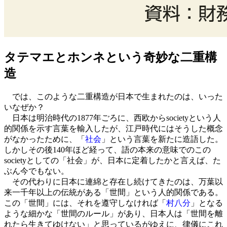
タテマエとホンネという奇妙な二重構
造
では、このような二重構造が日本で生まれたのは、いった
いなぜか？
日本は明治時代の1877年ごろに、西欧からsocietyという人
的関係を示す言葉を輸入したが、江戸時代にはそうした概念
がなかったために、「
社会
」という言葉を新たに造語した。
しかしその後140年ほど経って、語の本来の意味でのこの
societyとしての「社会」が、日本に定着したかと言えば、た
ぶん今でもない。
その代わりに日本に連綿と存在し続けてきたのは、万葉以
来一千年以上の伝統がある「世間」という人的関係である。
この「世間」には、それを遵守しなければ「
村八分
」となる
ような細かな「世間のルール」があり、日本人は「世間を離
れたら生きてゆけない」と思っているがゆえに、律儀にこれ