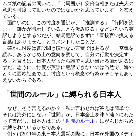
ムズ紙の記者の問いに、「（周囲が）安倍首相または夫人の
意思を忖度して動いたのではないかと思っています」と答え
ている。
面白いのは、この忖度を通訳が、「推測する」「行間を読
む」「誰かが暗示していることを汲み取る」などいろいろ英
訳しようとするのだが、結局翻訳できずに「直接言い換える
言葉はありません」とコメントしたことだ。
確かに忖度は普段聞き慣れない言葉ではあるが、「空気を
読み、あらかじめ上の意向を察して、自分の行動を決定す
る」と言えば、日本人だったら誰でも思い当たる節があるは
ずだ。思うに、忖度が英語に翻訳できないのは当然で、海外
とくに西欧社会では、忖度という概念や行為がそもそもあり
えないからである。
「世間のルール」に縛られる日本人
なぜ、そう言えるのか？ 私に言わせれば答えは簡単で、
それは海外にはない「世間」が、日本全土を津々浦々にわた
って支配し、日本人はこの「
世間のルール
」にがんじがらめ
に縛られているからである。
例えば2011年の東日本大震災の際に、日本が外国のメディ