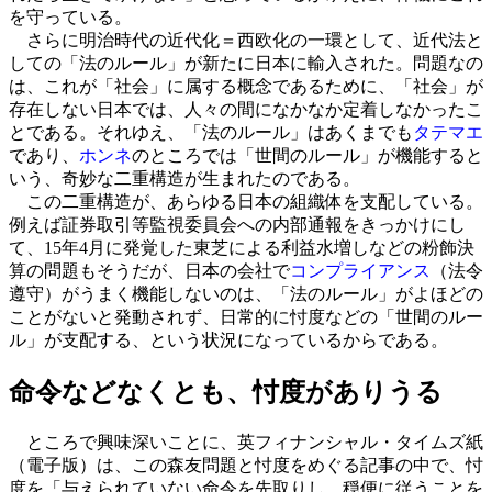
を守っている。
さらに明治時代の近代化＝西欧化の一環として、近代法と
しての「法のルール」が新たに日本に輸入された。問題なの
は、これが「社会」に属する概念であるために、「社会」が
存在しない日本では、人々の間になかなか定着しなかったこ
とである。それゆえ、「法のルール」はあくまでも
タテマエ
であり、
ホンネ
のところでは「世間のルール」が機能すると
いう、奇妙な二重構造が生まれたのである。
この二重構造が、あらゆる日本の組織体を支配している。
例えば証券取引等監視委員会への内部通報をきっかけにし
て、15年4月に発覚した東芝による利益水増しなどの粉飾決
算の問題もそうだが、日本の会社で
コンプライアンス
（法令
遵守）がうまく機能しないのは、「法のルール」がよほどの
ことがないと発動されず、日常的に忖度などの「世間のルー
ル」が支配する、という状況になっているからである。
命令などなくとも、忖度がありうる
ところで興味深いことに、英フィナンシャル・タイムズ紙
（電子版）は、この森友問題と忖度をめぐる記事の中で、忖
度を「与えられていない命令を先取りし、穏便に従うことを