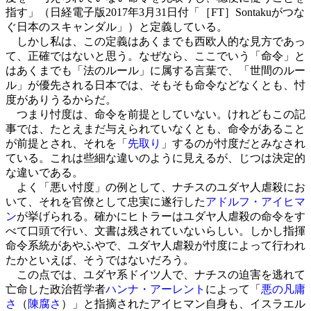
指す」（日経電子版2017年3月31日付「［FT］Sontakuがつな
ぐ日本のスキャンダル」）と定義している。
しかし私は、この定義はあくまでも西欧人的な見方であっ
て、正確ではないと思う。なぜなら、ここでいう「命令」と
はあくまでも「法のルール」に属する言葉で、「世間のルー
ル」が優先される日本では、そもそも命令などなくとも、忖
度がありうるからだ。
つまり忖度は、命令を前提としていない。けれどもこの記
事では、たとえまだ与えられていなくとも、命令があること
が前提とされ、それを「
先取り
」するのが忖度だとみなされ
ている。これは些細な違いのように見えるが、じつは決定的
な違いである。
よく「悪い忖度」の例として、ナチスのユダヤ人虐殺にお
いて、それを官僚として忠実に遂行した
アドルフ・アイヒマ
ン
が挙げられる。確かにヒトラーはユダヤ人虐殺の命令をす
べて口頭で行い、文書は残されていないらしい。しかし指揮
命令系統があやふやで、ユダヤ人虐殺が忖度によって行われ
たかといえば、そうではないだろう。
この点では、ユダヤ系ドイツ人で、ナチスの迫害を逃れて
亡命した政治哲学者
ハンナ・アーレント
によって「
悪の凡庸
さ
（
陳腐さ
）」と指摘されたアイヒマン自身も、イスラエル