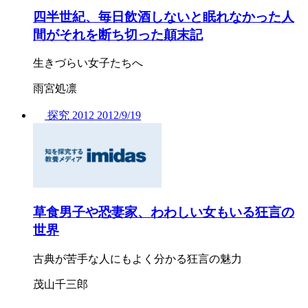
四半世紀、毎日飲酒しないと眠れなかった人
間がそれを断ち切った顛末記
生きづらい女子たちへ
雨宮処凛
探究
2012
2012/
9/19
草食男子や恐妻家、わわしい女もいる狂言の
世界
古典が苦手な人にもよく分かる狂言の魅力
茂山千三郎