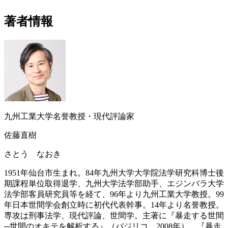
著者情報
九州工業大学名誉教授・現代評論家
佐藤直樹
さとう なおき
1951年仙台市生まれ。84年九州大学大学院法学研究科博士後
期課程単位取得退学、九州大学法学部助手、エジンバラ大学
法学部客員研究員等を経て、96年より九州工業大学教授。99
年日本世間学会創立時に初代代表幹事。14年より名誉教授。
専攻は刑事法学、現代評論、世間学。主著に『暴走する世間
─世間のオキテを解析する』（バジリコ、2008年）、『暴走