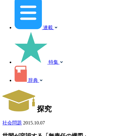
連載
特集
辞典
探究
社会問題
2015.10.07
世間が容認する「無責任の構図」