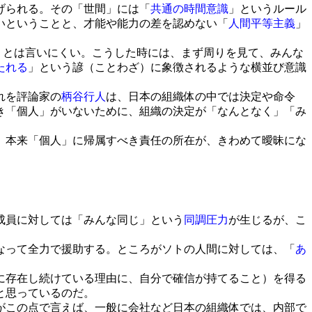
げられる。その「世間」には「
共通の時間意識
」というルール
いということと、才能や能力の差を認めない「
人間平等主義
」
」とは言いにくい。こうした時には、まず周りを見て、みんな
たれる
」という諺（ことわざ）に象徴されるような横並び意識
れを評論家の
柄谷行人
は、日本の組織体の中では決定や命令
き「個人」がいないために、組織の決定が「なんとなく」「み
、本来「個人」に帰属すべき責任の所在が、きわめて曖昧にな
成員に対しては「みんな同じ」という
同調圧力
が生じるが、こ
なって全力で援助する。ところがソトの人間に対しては、「
あ
に存在し続けている理由に、自分で確信が持てること）を得る
と思っているのだ。
がこの点で言えば、一般に会社など日本の組織体では、内部で