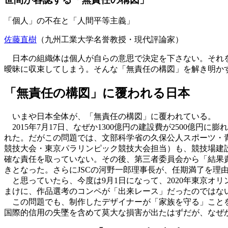
「個人」の不在と「人間平等主義」
佐藤直樹
（九州工業大学名誉教授・現代評論家）
日本の組織体は個人が自らの意思で決定を下さない。それを
曖昧に収束してしまう。そんな「無責任の構図」を解き明か
「無責任の構図」に覆われる日本
いまや日本全体が、「無責任の構図」に覆われている。
2015年7月17日、なぜか1300億円の建設費が2500億円に膨
れた。だがこの問題では、文部科学省の久保公人スポーツ・
競技大会・東京パラリンピック競技大会担当）も、競技場建
確な責任を取っていない。その後、第三者委員会から「結果
きとなった。さらにJSCの河野一郎理事長が、任期満了を理
と思っていたら、今度は9月1日になって、2020年東京オ
まけに、作品選考のコンペが「出来レース」だったのではな
この問題でも、制作したデザイナーが「家族を守る」ことを
国際的信用の失墜を含めて莫大な損害が出たはずだが、なぜ