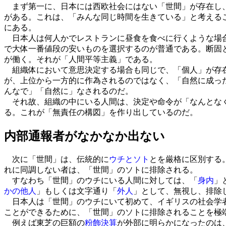
まず第一に、日本には西欧社会にはない「世間」が存在し、
がある。これは、「みんな同じ時間を生きている」と考える
にある。
日本人は何人かでレストランに昼食を食べに行くような場合
で大体一番値段の安いものを選択するのが普通である。断固
が働く。それが「人間平等主義」である。
組織体において意思決定する場合も同じで、「個人」が存在
が、上位から一方的に作為されるのではなく、「自然に成っ
んなで」「自然に」なされるのだ。
それ故、組織の中にいる人間は、決定や命令が「なんとなく
る。これが「無責任の構図」を作り出しているのだ。
内部通報者がなかなか出ない
次に「世間」は、伝統的に
ウチとソト
とを厳格に区別する
れに同調しない者は、「世間」のソトに排除される。
すなわち「世間」のウチにいる人間に対しては、「
身内
」
かの他人
」もしくは文字通り「
外人
」として、無視し、排除
日本人は「世間」のウチにいて初めて、イギリスの社会学
ことができるために、「世間」のソトに排除されることを極
例えば東芝の巨額の
粉飾決算
が外部に明らかになったのは