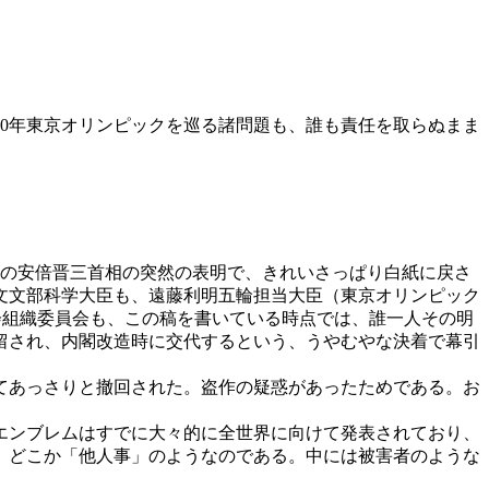
0年東京オリンピックを巡る諸問題も、誰も責任を取らぬまま
の安倍晋三首相の突然の表明で、きれいさっぱり白紙に戻さ
文文部科学大臣も、遠藤利明五輪担当大臣（東京オリンピック
会組織委員会も、この稿を書いている時点では、誰一人その明
留され、内閣改造時に交代するという、うやむやな決着で幕引
てあっさりと撤回された。盗作の疑惑があったためである。お
エンブレムはすでに大々的に全世界に向けて発表されており、
、どこか「他人事」のようなのである。中には被害者のような