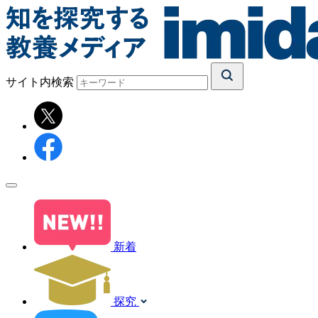
サイト内検索
新着
探究