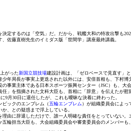
決定するのは「空気」だ。だから、戦艦大和の特攻出撃も202
す、佐藤直樹先生のイミダス版「世間学」講座最終講義。
れ上がった
新国立競技場
建設計画は、「ゼロベースで見直す」と
青少年局長が事実上更迭された以外には、安倍首相も、下村博
設の事業主体である日本スポーツ振興センター（JSC）も、大
責任」を指摘された文科大臣も、首相に「辞意」を伝えたが慰
由に9月30日に退任したが、これも曖昧な決着に終わった。
リンピックのエンブレム（
五輪エンブレム
）が組織委員会によっ
いか、との疑惑まで浮上している。
理由に辞退しただけで、誰一人明確な責任をとっていない。
か五輪担当大臣も、大会組織委員会や審査委員会のメンバーも