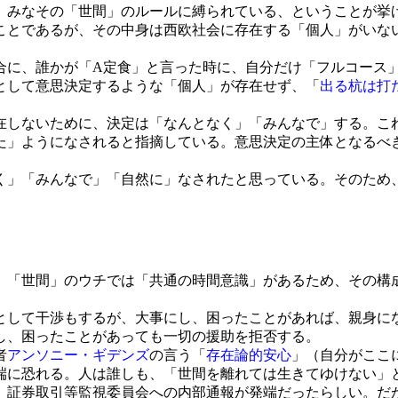
みなその「世間」のルールに縛られている、ということが挙
ことであるが、その中身は西欧社会に存在する「個人」がいな
に、誰かが「A定食」と言った時に、自分だけ「フルコース
として意思決定するような「個人」が存在せず、「
出る杭は打
しないために、決定は「なんとなく」「みんなで」する。こ
た」ようになされると指摘している。意思決定の主体となるべ
」「みんなで」「自然に」なされたと思っている。そのため
。「世間」のウチでは「共通の時間意識」があるため、その構
として干渉もするが、大事にし、困ったことがあれば、親身に
し、困ったことがあっても一切の援助を拒否する。
者
アンソニー・ギデンズ
の言う「
存在論的安心
」（自分がここ
端に恐れる。人は誰しも、「世間を離れては生きてゆけない」
、証券取引等監視委員会への内部通報が発端だったらしい。だ