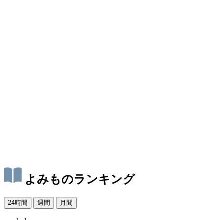
よみものランキング
24時間
週間
月間