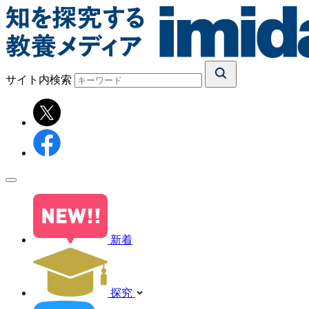
サイト内検索
新着
探究