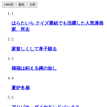
24時間
週間
月間
1
はらたいら クイズ番組でも活躍した人気漫画
家、死去
2
家貧しくして孝子顕る
3
禍福は糾える縄の如し
4
夏炉冬扇
5