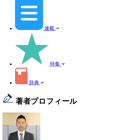
連載
特集
辞典
著者プロフィール