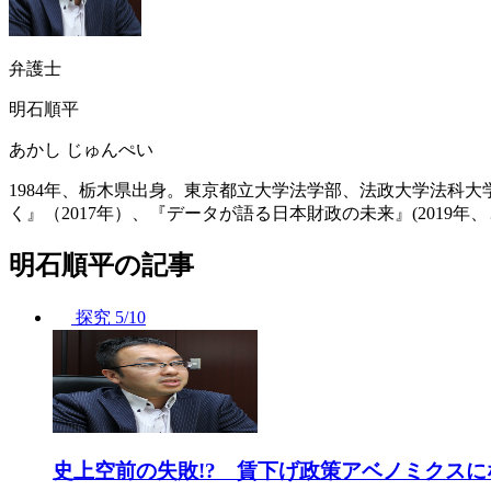
弁護士
明石順平
あかし じゅんぺい
1984年、栃木県出身。東京都立大学法学部、法政大学法科
く』（2017年）、『データが語る日本財政の未来』(201
明石順平の記事
探究
5/10
史上空前の失敗!? 賃下げ政策アベノミクス