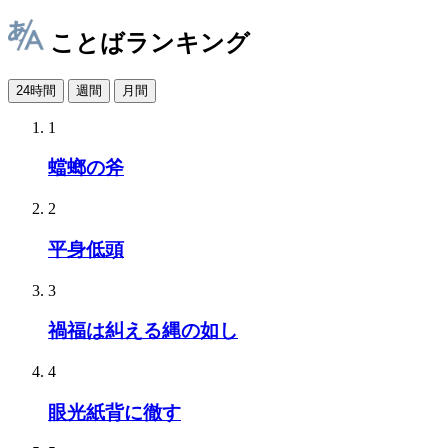
ことばランキング
24時間
週間
月間
1
蟷螂の斧
2
平身低頭
3
禍福は糾える縄の如し
4
眼光紙背に徹す