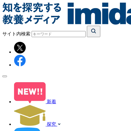
サイト内検索
新着
探究