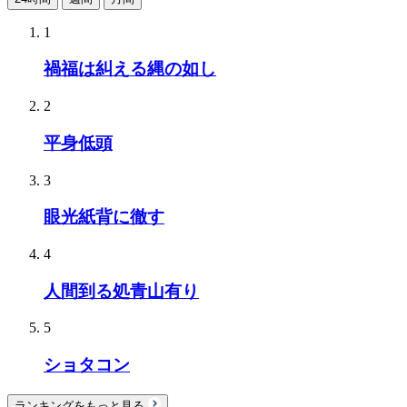
1
禍福は糾える縄の如し
2
平身低頭
3
眼光紙背に徹す
4
人間到る処青山有り
5
ショタコン
ランキングをもっと見る