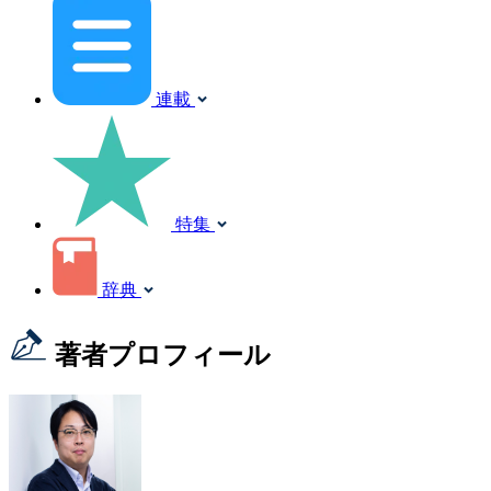
連載
特集
辞典
著者プロフィール