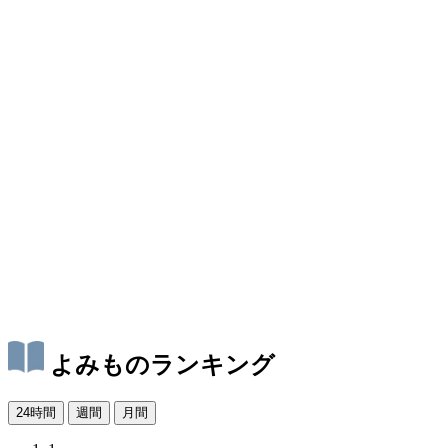
よみものランキング
24時間
週間
月間