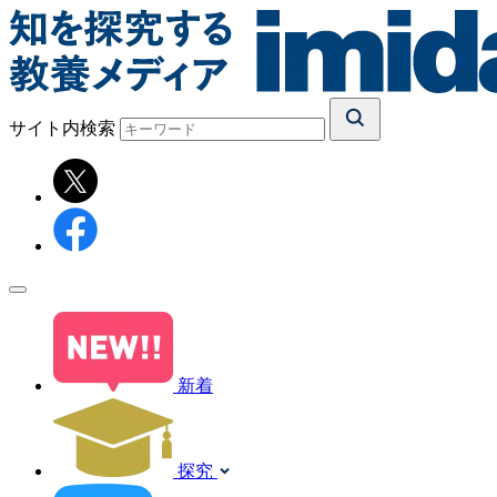
サイト内検索
新着
探究