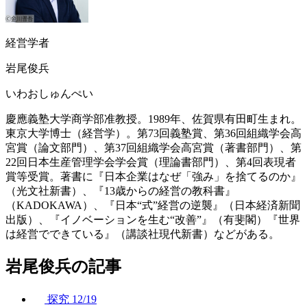
経営学者
岩尾俊兵
いわおしゅんぺい
慶應義塾大学商学部准教授。1989年、佐賀県有田町生まれ。
東京大学博士（経営学）。第73回義塾賞、第36回組織学会高
宮賞（論文部門）、第37回組織学会高宮賞（著書部門）、第
22回日本生産管理学会学会賞（理論書部門）、第4回表現者
賞等受賞。著書に『日本企業はなぜ「強み」を捨てるのか』
（光文社新書）、『13歳からの経営の教科書』
（KADOKAWA）、『日本“式”経営の逆襲』（日本経済新聞
出版）、『イノベーションを生む“改善”』（有斐閣）『世界
は経営でできている』（講談社現代新書）などがある。
岩尾俊兵の記事
探究
12/19