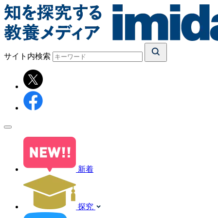
サイト内検索
新着
探究