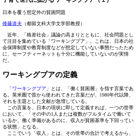
日本を覆う想定外の貧困問題
後藤道夫
（都留文科大学文学部教授）
近年、「格差社会」議論の高まりとともに、社会問題とし
て注目を集めている「ワーキングプア」。これは、日本の社
会保障制度や教育制度などが想定していない事態だったため
に、セーフティーネットも十分に機能していないのが実情
だ。
ワーキングプアの定義
「
ワーキングプア
」とは、「働く貧困層」を指す言葉であ
る。英米圏で昔から使われてきた言葉だが、1980年代以降、
それを主題とした文献が急増している。
この言葉を、日本の現状に即して定義すれば、一つの世帯
において、「その中の1人または複数がフルタイムで働いて
いるか、働く準備があるのに、収入が貧困基準を下回ってい
る状態」となる。
ここでいう「収入」とは、その世帯の合計で考えるから、