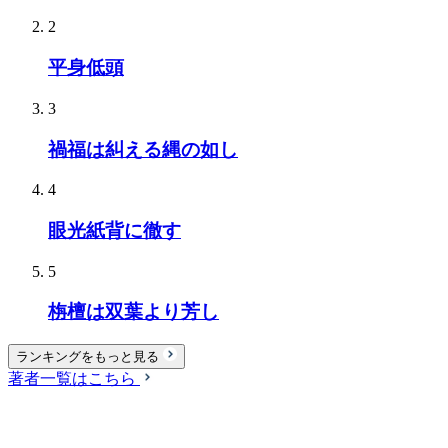
2
平身低頭
3
禍福は糾える縄の如し
4
眼光紙背に徹す
5
栴檀は双葉より芳し
ランキングをもっと見る
著者一覧はこちら