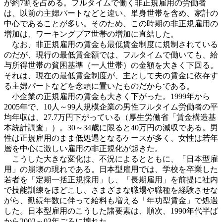
が約7割を占める。フルタイムで働く非正規雇用の労働者
は、以前の主婦パートなどと違い、単身世帯を含め、家計の
中心であることが多い。そのため、この時期の非正規雇用の
増加は、ワーキングプア世帯の増加に直結した。
なお、非正規雇用の賃金も最低賃金制度に規制されている
のだが、現行の最低賃金額では、フルタイムで働いても、給
与所得世帯の貧困基準（一人世帯）の金額を大きく下回る。
それは、現在の最低賃金制度が、主として夫の賃金に依存す
る主婦パートなどを念頭に置いたものだからである。
小企業の正規雇用の賃金も大きく下がった。1999年から
2005年で、10人～99人規模企業の男性フルタイム労働者の平
均年収は、27.7万円下がっている（厚生労働省「賃金構造基
本統計調査」）。30～34歳に限ると40万円の減収である。男
性は正規雇用のまま低処遇となるケースが多く、女性は若年
層を中心に激しい雇用の非正規化が起きた。
こうした大きな変化は、不況によるとともに、「日本型雇
用」の崩壊の現れである。日本型雇用では、学校を卒業した
若者を「定期一括正規採用」し、「長期雇用」を前提に社内
で技能訓練をほどこし、さまざまな職場や職種を経験させな
がら、勤続年数に伴って給料も増える「年功型賃金」で処遇
した。日本型雇用のこうした諸要素は、順次、1990年代半ば
から2002～03年ごろに壊れた。