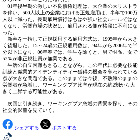
01年後半期の激しい不良債権処理は、大企業の大リストラ
を伴い、500人以上の企業における正規雇用は、半年で100万
人以上減った。長期雇用慣行はもはや強い社会ルールではな
くなり、労働市場の状況は、雇用される側が格段に不利にな
った。
新卒を一括して正規採用する雇用方式は、1995年から大き
く後退した。15～24歳の正規雇用数は、94年から2006年で半
分以下になり、06年春では、学生を除くと、男で44％、女で
52％が非正規社員か無業である。
生活の自立困難もさることながら、この年代に必要な技能
訓練と職業的アイデンティティー獲得の機会を奪われている
点が大きな問題である。このままでは今後、不熟練のままの
労働者が急増し、ワーキングプア比率が現在の約2割から大
きく上昇する可能性がある。
次回は引き続き、ワーキングプア急増の背景を探り、その
社会的影響を見ていく。
シェアする
ポストする