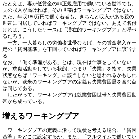
たとえば、妻が低賃金の非正規雇用で働いている世帯でも、
夫の収入が高ければ、その世帯はワーキングプアではない。
また、年収180万円で働く若者も、きちんと収入がある親の
世帯に同居していればワーキングプアではない。あえて名付
ければ、こうしたケースは「潜在的ワーキングプア」と呼べ
るだろう。
一方、一人暮らしの労働者世帯ならば、その賃金収入が一
定の「貧困基準」を下回っていればワーキングプアに該当す
る。
なお、「働く準備がある」とは、現在は仕事をしていない
が、求職活動をしている状態、つまり「失業」を指す。失業
状態ならば「ワーキング」に該当しないと思われるかもしれ
ないが、欧米のワーキングプアの定義も失業貧困層を含む点
は同じである。
したがって、ワーキングプアは就業貧困世帯と失業貧困世
帯から成っている。
増えるワーキングプア
ワーキングプアの定義に沿って現状を考える場合、「貧困
基準」をどこに設定するか、また、「フルタイムで働いてい