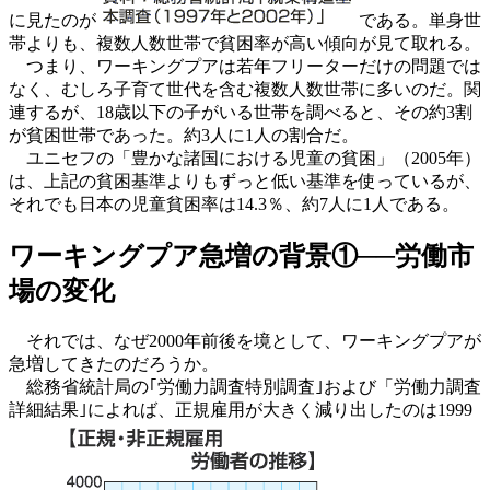
に見たのが
である。単身世
帯よりも、複数人数世帯で貧困率が高い傾向が見て取れる。
つまり、ワーキングプアは若年フリーターだけの問題では
なく、むしろ子育て世代を含む複数人数世帯に多いのだ。関
連するが、18歳以下の子がいる世帯を調べると、その約3割
が貧困世帯であった。約3人に1人の割合だ。
ユニセフの「豊かな諸国における児童の貧困」（2005年）
は、上記の貧困基準よりもずっと低い基準を使っているが、
それでも日本の児童貧困率は14.3％、約7人に1人である。
ワーキングプア急増の背景①──労働市
場の変化
それでは、なぜ2000年前後を境として、ワーキングプアが
急増してきたのだろうか。
総務省統計局の｢労働力調査特別調査｣および「労働力調査
詳細結果｣によれば、正規雇用が大きく減り出したのは1999