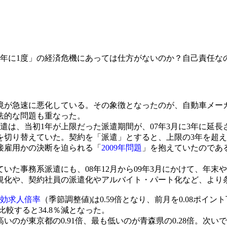
0年に1度」の経済危機にあっては仕方がないのか？自己責任な
環境が急速に悪化している。その象徴となったのが、自動車メー
法的な問題も重なった。
派遣は、当初1年が上限だった派遣期間が、07年3月に3年に延
を切り替えていた。契約を「派遣」とすると、上限の3年を超
接雇用かの決断を迫られる「
2009年問題
」を抱えていたのであ
た事務系派遣にも、08年12月から09年3月にかけて、年末
規化や、契約社員の派遣化やアルバイト・パート化など、より
効求人倍率
（季節調整値)は0.59倍となり、前月を0.08ポイ
比較すると34.8％減となった。
が東京都の0.91倍、最も低いのが青森県の0.28倍。次いで