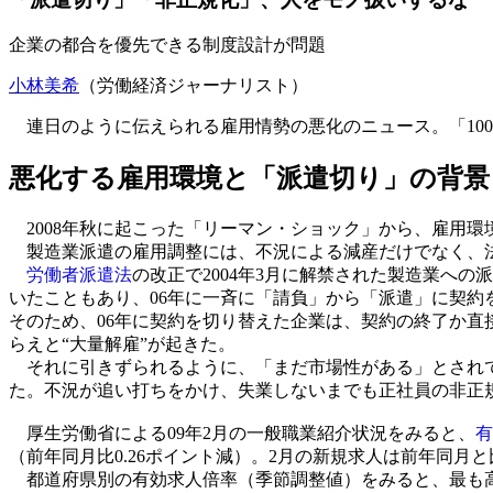
企業の都合を優先できる制度設計が問題
小林美希
（労働経済ジャーナリスト）
連日のように伝えられる雇用情勢の悪化のニュース。「10
悪化する雇用環境と「派遣切り」の背景
2008年秋に起こった「リーマン・ショック」から、雇用
製造業派遣の雇用調整には、不況による減産だけでなく、
労働者派遣法
の改正で2004年3月に解禁された製造業への
いたこともあり、06年に一斉に「請負」から「派遣」に契約
そのため、06年に契約を切り替えた企業は、契約の終了か直
らえと“大量解雇”が起きた。
それに引きずられるように、「まだ市場性がある」とされてい
た。不況が追い打ちをかけ、失業しないまでも正社員の非正
厚生労働省による09年2月の一般職業紹介状況をみると、
有
（前年同月比0.26ポイント減）。2月の新規求人は前年同月と
都道府県別の有効求人倍率（季節調整値）をみると、最も高いの