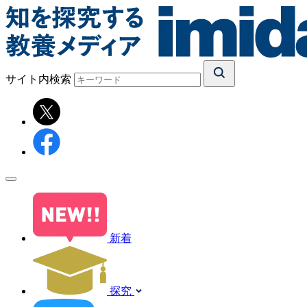
サイト内検索
新着
探究