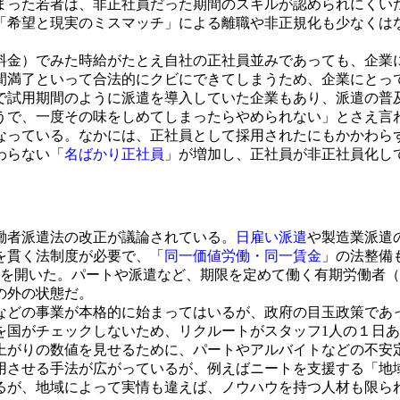
った若者は、非正社員だった期間のスキルが認められにくい
「希望と現実のミスマッチ」による離職や非正規化も少なくは
金）でみた時給がたとえ自社の正社員並みであっても、企業
間満了といって合法的にクビにできてしまうため、企業にとっ
試用期間のように派遣を導入していた企業もあり、派遣の普
うで、一度その味をしめてしまったらやめられない」とさえ言
っている。なかには、正社員として採用されたにもかかわら
わらない「
名ばかり正社員
」が増加し、正社員が非正社員化し
働者派遣法の改正が議論されている。
日雇い派遣
や製造業派遣
を貫く法制度が必要で、「
同一価値労働・同一賃金
」の法整備
合を開いた。パートや派遣など、期限を定めて働く有期労働者（
の外の状態だ。
などの事業が本格的に始まってはいるが、政府の目玉政策であ
国がチェックしないため、リクルートがスタッフ1人の１日あ
上がりの数値を見せるために、パートやアルバイトなどの不安
させる手法が広がっているが、例えばニートを支援する「地域
るが、地域によって実情も違えば、ノウハウを持つ人材も限ら