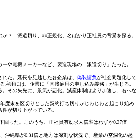
のか？ 派遣切り、非正規化、名ばかり正社員の背景を探る。
カーや電機メーカーなど、製造現場の「派遣切り」だった。
長された。延長を見越した各企業は、
偽装請負
が社会問題化して
える雇用には、企業に「直接雇用の申し込み義務」が生じる。
る。その矢先に、景気が悪化。減産体制はより加速し、右へな
や年度末を区切りとした契約打ち切りがじわじわと起こり始め
条件が切り下がっている。
ント下回った。このうち、正社員有効求人倍率はわずか0.37倍
、沖縄県が0.31倍と地方は深刻な状況で、産業の空洞化の起