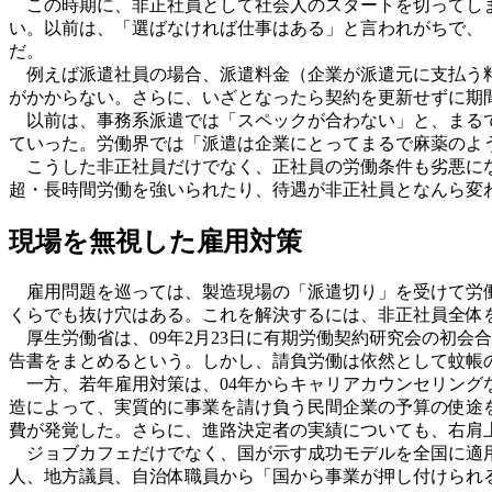
この時期に、非正社員として社会人のスタートを切ってしま
い。以前は、「選ばなければ仕事はある」と言われがちで、
だ。
例えば派遣社員の場合、派遣料金（企業が派遣元に支払う料
がかからない。さらに、いざとなったら契約を更新せずに期
以前は、事務系派遣では「スペックが合わない」と、まるで
ていった。労働界では「派遣は企業にとってまるで麻薬のよ
こうした非正社員だけでなく、正社員の労働条件も劣悪にな
超・長時間労働を強いられたり、待遇が非正社員となんら変
現場を無視した雇用対策
雇用問題を巡っては、製造現場の「派遣切り」を受けて労
くらでも抜け穴はある。これを解決するには、非正社員全体
厚生労働省は、09年2月23日に有期労働契約研究会の初会
告書をまとめるという。しかし、請負労働は依然として蚊帳
一方、若年雇用対策は、04年からキャリアカウンセリング
造によって、実質的に事業を請け負う民間企業の予算の使途を
費が発覚した。さらに、進路決定者の実績についても、右肩
ジョブカフェだけでなく、国が示す成功モデルを全国に適用
人、地方議員、自治体職員から「国から事業が押し付けられ