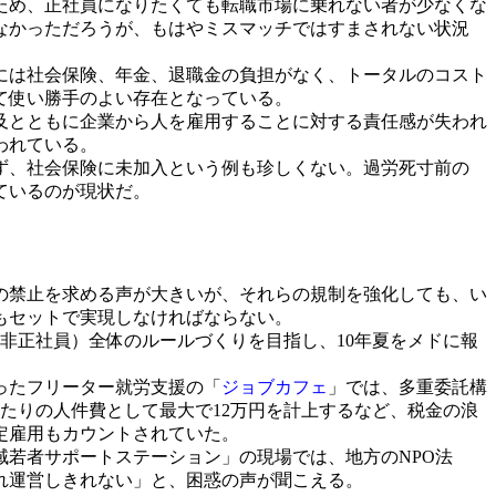
ため、正社員になりたくても転職市場に乗れない者が少なくな
なかっただろうが、もはやミスマッチではすまされない状況
には社会保険、年金、退職金の負担がなく、トータルのコスト
て使い勝手のよい存在となっている。
及とともに企業から人を雇用することに対する責任感が失われ
われている。
ず、社会保険に未加入という例も珍しくない。過労死寸前の
ているのが現状だ。
の禁止を求める声が大きいが、それらの規制を強化しても、い
もセットで実現しなければならない。
非正社員）全体のルールづくりを目指し、10年夏をメドに報
ったフリーター就労支援の「
ジョブカフェ
」では、多重委託構
たりの人件費として最大で12万円を計上するなど、税金の浪
定雇用もカウントされていた。
若者サポートステーション」の現場では、地方のNPO法
れ運営しきれない」と、困惑の声が聞こえる。