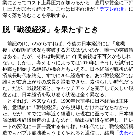
業にとってコスト上昇圧力が加わるから、雇用や賃金に下押
し圧力が加わり続ける。これは日本経済が「
デフレ経済
」に
深く落ち込むことを示唆する。
脱「戦後経済」を果たすとき
前記の(1)、(2)からすれば、今後の日本経済には「危機
後」の閉塞的状況を突破する方法はないのか。唯一の突破策
はある。だが、それは時間的に5年間前後は不可欠かもしれ
ない。しかし、考えようによっては2010年はそうした試行に
挑戦を開始する絶好の機会ともいえる。日本経済が戦後の経
済成長時代を終え、すでに20年経過する。あの戦後経済では
誰もが右肩上がりの成長を謳歌できた、素晴らしい時代だっ
た。だが、戦後経済と、キャッチアップを完了して久しい現
在とは、日本経済を取り巻く状況は全く異なる。
とすれば、本来ならば、1990年代前半に日本経済は主体
的、意識的に「戦後経済」から脱却しなければならなかっ
た。だが、すでに20年近く経過した現在に至っても、日本経
済は戦後経済構造のままなのだ。輸出型経済を堅持し、円レ
ートの変化に一喜一憂する有り様。90年代では、戦後経済構
造でもバブル崩壊後もうまくやれると過信し、結局「
失われ