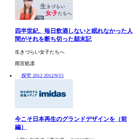
四半世紀、毎日飲酒しないと眠れなかった人
間がそれを断ち切った顛末記
生きづらい女子たちへ
雨宮処凛
探究
2012
2012/
9/15
今こそ日本再生のグランドデザインを（前
編）