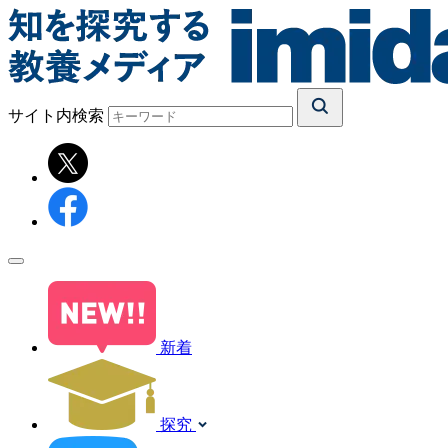
サイト内検索
新着
探究