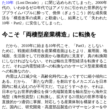
た10年
（Lost Decade）」に閉じ込められてしまった。2000年
代の、いわゆるゼロ年代ではアメリカに引かれた世界的なサ
ブプライムバブルに酔って、僥倖（ぎょうこう）的な成長復
活を「構造改革の成果」と勘違いし、結果として「失われた
10年・Part2」に安住してしまった。
今こそ「両棲型産業構造」に転換を
だから、2010年に始まる10年代こそ、「Part3」としない
ために、戦後経済構造を産業構造面はもとより、雇用面、地
域面、生活面そして行政面から徹底的に見直す、真の転換期
にしなければならない。それは輸出主導型経済を転換するこ
とだ。それは内需型経済への転換なのかサービス型産業構造
への転換なのか。
内需は人口減少化・高齢化時代にあってすでに縮小傾向に
ある。だから、「新たな内需」を創出するメカニズムを日本
国内に植え込むのが不可欠だ。ではどうすべきか。それは、
日本がなお世界的優位を保つ先端製造業を輸出型から海外立
地型（海外投資型）に転換し、拡大する21世紀の世界市場を
直接的かつ適切に掌握、対応しうる産業体制を構築すること
だ。国内に、研究開発・高度部品製造のマザーセンターを中