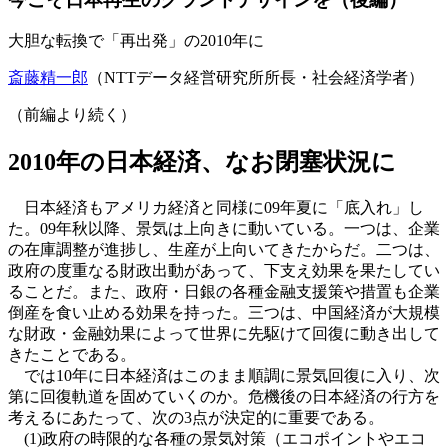
大胆な転換で「再出発」の2010年に
斎藤精一郎
（NTTデータ経営研究所所長・社会経済学者）
（前編より続く）
2010年の日本経済、なお閉塞状況に
日本経済もアメリカ経済と同様に09年夏に「底入れ」し
た。09年秋以降、景気は上向きに動いている。一つは、企業
の在庫調整が進捗し、生産が上向いてきたからだ。二つは、
政府の度重なる財政出動があって、下支え効果を果たしてい
ることだ。また、政府・日銀の各種金融支援策や措置も企業
倒産を食い止める効果を持った。三つは、中国経済が大規模
な財政・金融効果によって世界に先駆けて回復に動き出して
きたことである。
では10年に日本経済はこのまま順調に景気回復に入り、次
第に回復軌道を固めていくのか。危機後の日本経済の行方を
考えるにあたって、次の3点が決定的に重要である。
(1)政府の時限的な各種の景気対策（エコポイントやエコ