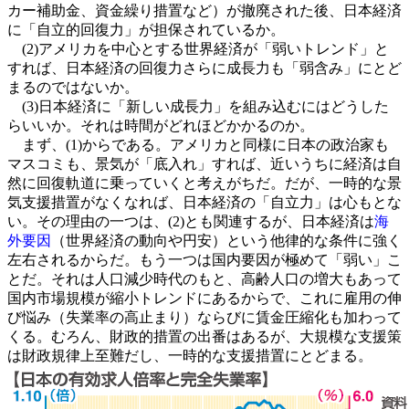
カー補助金、資金繰り措置など）が撤廃された後、日本経済
に「自立的回復力」が担保されているか。
(2)アメリカを中心とする世界経済が「弱いトレンド」と
すれば、日本経済の回復力さらに成長力も「弱含み」にとど
まるのではないか。
(3)日本経済に「新しい成長力」を組み込むにはどうした
らいいか。それは時間がどれほどかかるのか。
まず、(1)からである。アメリカと同様に日本の政治家も
マスコミも、景気が「底入れ」すれば、近いうちに経済は自
然に回復軌道に乗っていくと考えがちだ。だが、一時的な景
気支援措置がなくなれば、日本経済の「自立力」は心もとな
い。その理由の一つは、(2)とも関連するが、日本経済は
海
外要因
（世界経済の動向や円安）という他律的な条件に強く
左右されるからだ。もう一つは国内要因が極めて「弱い」こ
とだ。それは人口減少時代のもと、高齢人口の増大もあって
国内市場規模が縮小トレンドにあるからで、これに雇用の伸
び悩み（失業率の高止まり）ならびに賃金圧縮化も加わって
くる。むろん、財政的措置の出番はあるが、大規模な支援策
は財政規律上至難だし、一時的な支援措置にとどまる。