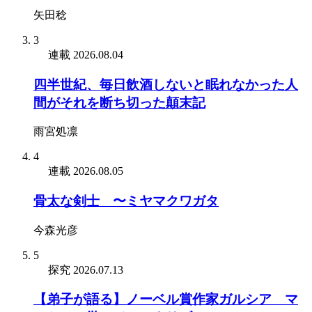
矢田稔
3
連載
2026.08.04
四半世紀、毎日飲酒しないと眠れなかった人
間がそれを断ち切った顛末記
雨宮処凛
4
連載
2026.08.05
骨太な剣士 〜ミヤマクワガタ
今森光彦
5
探究
2026.07.13
【弟子が語る】ノーベル賞作家ガルシア゠マ