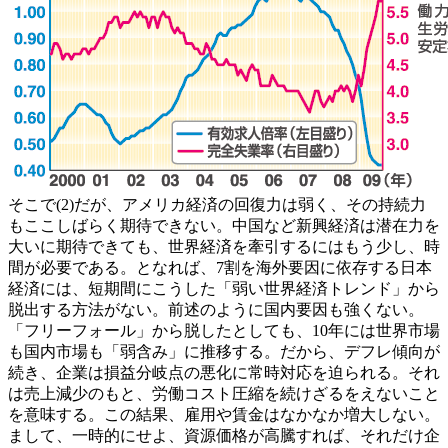
そこで(2)だが、アメリカ経済の回復力は弱く、その持続力
もここしばらく期待できない。中国など新興経済は潜在力を
大いに期待できても、世界経済を牽引するにはもう少し、時
間が必要である。となれば、7割を海外要因に依存する日本
経済には、短期間にこうした「弱い世界経済トレンド」から
脱出する方法がない。前述のように国内要因も強くない。
「フリーフォール」から脱したとしても、10年には世界市場
も国内市場も「弱含み」に推移する。だから、デフレ傾向が
続き、企業は損益分岐点の悪化に常時対応を迫られる。それ
は売上減少のもと、労働コスト圧縮を続けざるをえないこと
を意味する。この結果、雇用や賃金はなかなか増大しない。
まして、一時的にせよ、資源価格が高騰すれば、それだけ企