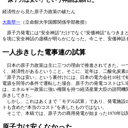
経済性から見た原子力政策の破たん
大島堅一
（立命館大学国際関係学部教授）
原子力発電には“安全神話”だけでなく“安価神話”もつきま
を境に安全神話の虚構が明らかになった。今こそ、安価神話
一人歩きした電事連の試算
日本の原子力政策は主に三つの理由で推進されてきた。一つ
く、経済性があるということ。そこに、近年は、二酸化炭素
「原子力は安い」という裏付けには、日本の電力会社10社で
電源を同等の条件で運転した場合、原子力の発電コストは5.3円
は、エネルギー政策に強い権限を持つ経済産業大臣の諮問機
歩きしてきた。
しかし、これはあくまで「モデル試算」であり、発電施設の
トも含めた“本当のコスト”を表したものではない。
そこで、本稿では、原子力の商用発電が始まった1970年以
原子力は安くなかった