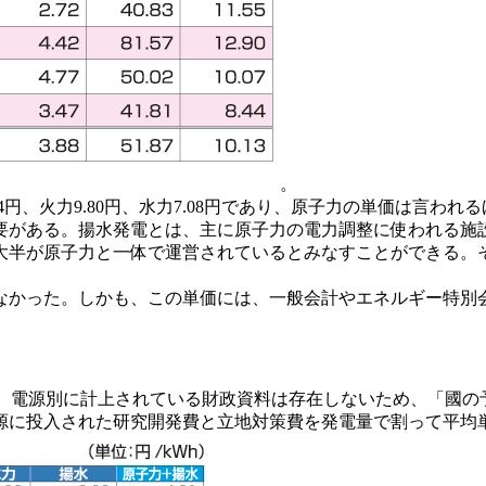
。
4円、火力9.80円、水力7.08円であり、原子力の単価は言わ
がある。揚水発電とは、主に原子力の電力調整に使われる施
半が原子力と一体で運営されているとみなすことができる。そこ
かった。しかも、この単価には、一般会計やエネルギー特別会
か。電源別に計上されている財政資料は存在しないため、「國の
投入された研究開発費と立地対策費を発電量で割って平均単価を出す