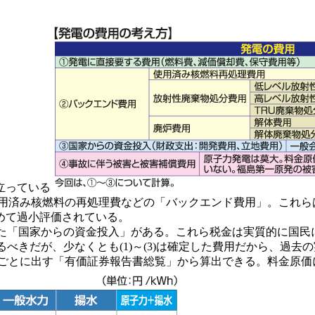
立っている
)使用済み核燃料の再処理費などの「バックエンド費用」。これ
めて過小評価されている。
じた「国家からの資金投入」がある。これら税金は実質的に国民
べきだが、少なくとも(1)～(3)は確定した費用だから、過去
年度ごとに出す「有価証券報告書総覧」から算出できる。料金原