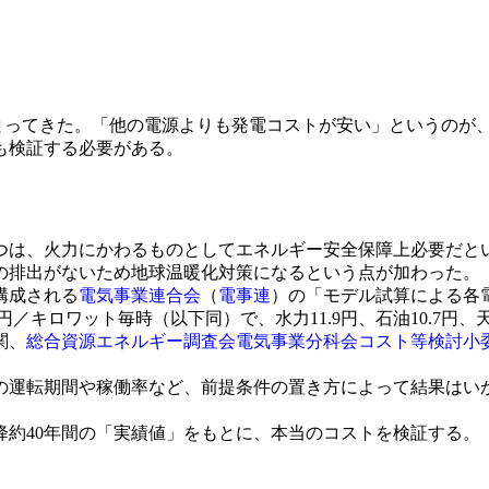
とってきた。「他の電源よりも発電コストが安い」というのが、
も検証する必要がある。
は、火力にかわるものとしてエネルギー安全保障上必要だと
の排出がないため地球温暖化対策になるという点が加わった。
構成される
電気事業連合会
（
電事連
）の「モデル試算による各電
／キロワット毎時（以下同）で、水力11.9円、石油10.7円、天
関、
総合資源エネルギー調査会電気事業分科会コスト等検討小
運転期間や稼働率など、前提条件の置き方によって結果はい
降約40年間の「実績値」をもとに、本当のコストを検証する。