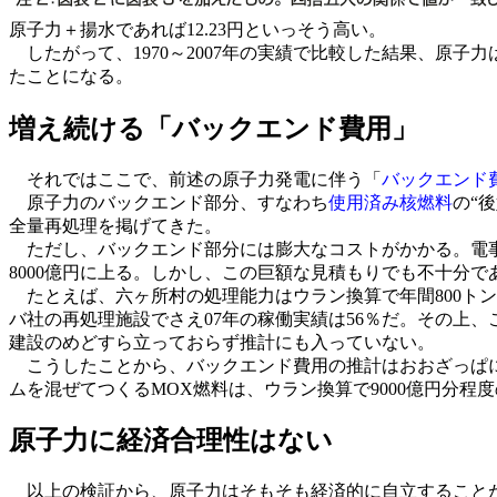
原子力＋揚水であれば12.23円といっそう高い。
したがって、1970～2007年の実績で比較した結果、原
たことになる。
増え続ける「バックエンド費用」
それではここで、前述の原子力発電に伴う「
バックエンド
原子力のバックエンド部分、すなわち
使用済み核燃料
の“
全量再処理を掲げてきた。
ただし、バックエンド部分には膨大なコストがかかる。電事連
8000億円に上る。しかし、この巨額な見積もりでも不十分で
たとえば、六ヶ所村の処理能力はウラン換算で年間800トン
バ社の再処理施設でさえ07年の稼働実績は56％だ。その上
建設のめどすら立っておらず推計にも入っていない。
こうしたことから、バックエンド費用の推計はおおざっぱに
ムを混ぜてつくるMOX燃料は、ウラン換算で9000億円分
原子力に経済合理性はない
以上の検証から、原子力はそもそも経済的に自立することが