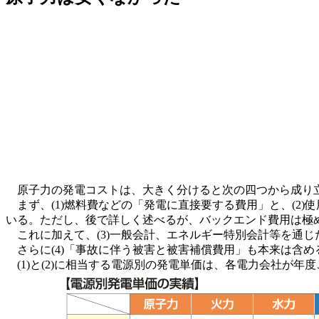
原子力の発電コストは、大きく分けると次の四つから成り
まず、(1)燃料費などの「発電に直接要する費用」と、(2
いる。ただし、後で詳しく述べるが、バックエンド費用は極
これに加えて、(3)一般会計、エネルギー特別会計等を通
さらに(4)「事故に伴う被害と被害補償費用」も本来は含める
(1)と(2)に相当する電源別の発電単価は、各電力会社が