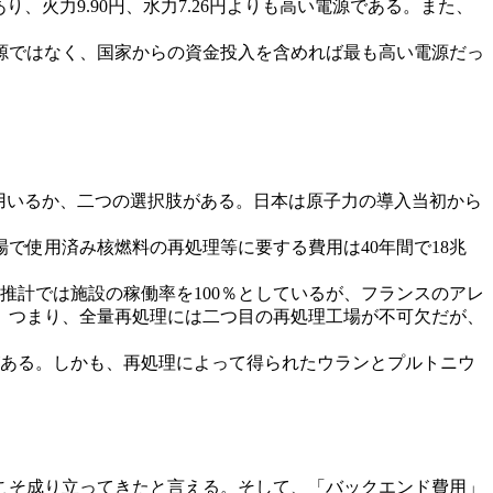
あり、火力9.90円、水力7.26円よりも高い電源である。また、
電源ではなく、国家からの資金投入を含めれば最も高い電源だっ
用いるか、二つの選択肢がある。日本は原子力の導入当初から
で使用済み核燃料の再処理等に要する費用は40年間で18兆
推計では施設の稼働率を100％としているが、フランスのアレ
る。つまり、全量再処理には二つ目の再処理工場が不可欠だが、
がある。しかも、再処理によって得られたウランとプルトニウ
こそ成り立ってきたと言える。そして、「バックエンド費用」