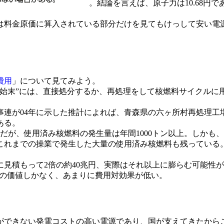
。結論を言えば、原子力は10.68円で
子力は料金原価に算入されている部分だけを見てもけっして安い
費用
」について見てみよう。
後始末”には、直接処分するか、再処理をして核燃料サイクルに
が04年に示した推計によれば、青森県の六ヶ所村再処理工場
ある。
だが、使用済み核燃料の発生量は年間1000トン以上。しかも、
、これまでの操業で発生した大量の使用済み核燃料も残ってい
見積もって2倍の約40兆円、実際はそれ以上に膨らむ可能性
程度の価値しかなく、あまりに費用対効果が低い。
できない発電コストの高い電源であり、国が支えてきたから