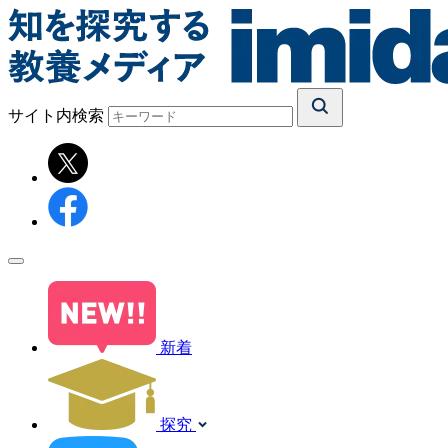
サイト内検索
新着
探究