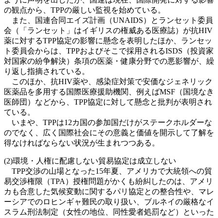
の観点から、TPPの厳しい監視を始めている。
また、国連合同エイズ計画（UNAIDS）とランセット委員
会（「ランセット」はイギリスの権威ある医療誌）が抗HIV
薬に対するTPP協定の影響に懸念を表明したほか、ランセッ
ト委員会からは、TPPおよびそこで採用されるISDS（投資家
対国家の紛争解決）条項の医薬・健康分野での悪影響が、繰
り返し指摘されている。
このほか、抗HIV薬や、感染症対策で安価なジェネリック
医薬品を多用する国際医療援助機関、例えばMSF（国境なき
医師団）などから、TPP協定に対して懸念と批判が表明され
ている。
いまや、TPPは12カ国の参加国だけがステークホルダーな
のでなく、広く国際社会にその意義と価値を開示して了解を
得なければならない状況が生まれつつある。
(2)環境・人権に配慮しない貿易協定は成立しない
TPP交渉の山場となった15年夏、アメリカで大統領への貿
易交渉権限（TPA）授権問題がかくも紛糾したのは、アメリ
カも合意した気候変動に関するパリ協定との整合性や、マレ
ーシアでのロヒンギャ難民の取り扱い、ブルネイの厳格なイ
スラム刑法制定（女性の地位、同性愛者処罰など）といった