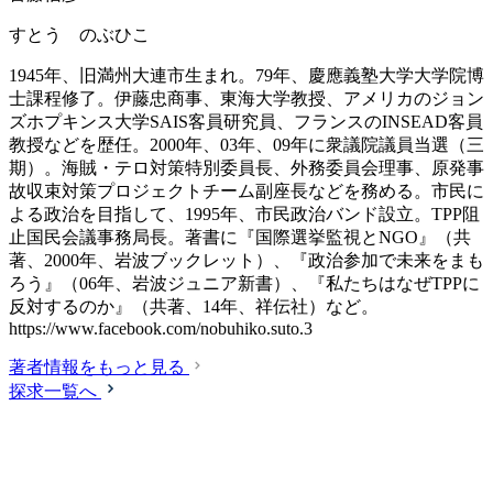
すとう のぶひこ
1945年、旧満州大連市生まれ。79年、慶應義塾大学大学院博
士課程修了。伊藤忠商事、東海大学教授、アメリカのジョン
ズホプキンス大学SAIS客員研究員、フランスのINSEAD客員
教授などを歴任。2000年、03年、09年に衆議院議員当選（三
期）。海賊・テロ対策特別委員長、外務委員会理事、原発事
故収束対策プロジェクトチーム副座長などを務める。市民に
よる政治を目指して、1995年、市民政治バンド設立。TPP阻
止国民会議事務局長。著書に『国際選挙監視とNGO』（共
著、2000年、岩波ブックレット）、『政治参加で未来をまも
ろう』（06年、岩波ジュニア新書）、『私たちはなぜTPPに
反対するのか』（共著、14年、祥伝社）など。
https://www.facebook.com/nobuhiko.suto.3
著者情報をもっと見る
探求一覧へ