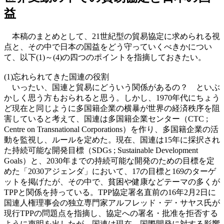
益
本稿のまとめとして、21世紀型の貿易協定に求められる視
点と、その中で日本の国益をどう守っていくべきかについ
て、以下(1)～(4)の四つのポイントを指摘しておきたい。
(1)忘れられてきた国連の役割
いったい、国連と貿易にどういう関係があるの？ といぶ
かしく思う方もおられると思う。しかし、1970年代にちょう
ど現在と同じように多国籍企業の横暴が世界の経済秩序を阻
害していると考えて、国連は多国籍企業センター（CTC ;
Centre on Transnational Corporations）を作り、多国籍企業の活
動を監視し、ルールを定めた。現在、国連は15年に採択され
た持続可能な開発目標（SDGs ; Sustainable Development
Goals）と、2030年までの持続可能な開発のための目標を定
めた「2030アジェンダ」において、17の目標と169のターゲ
ットを掲げたが、その中で、貧困や健康などテーマの多くが
TPPと関係を持っている。TPP協定署名直前の16年2月2日に
国連人権理事会の独立専門家アルフレッド・デ・サヤス氏が
現行TPPの問題点を指摘し、協定への署名・批准を拒否する
ように声明を出したが、国連は現在、国際開発に対する影響