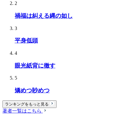
2
禍福は糾える縄の如し
3
平身低頭
4
眼光紙背に徹す
5
矯めつ眇めつ
ランキングをもっと見る
著者一覧はこちら