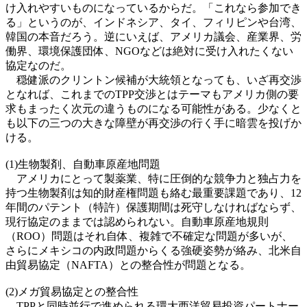
け入れやすいものになっているからだ。「これなら参加でき
る」というのが、インドネシア、タイ、フィリピンや台湾、
韓国の本音だろう。逆にいえば、アメリカ議会、産業界、労
働界、環境保護団体、NGOなどは絶対に受け入れたくない
協定なのだ。
穏健派のクリントン候補が大統領となっても、いざ再交渉
となれば、これまでのTPP交渉とはテーマもアメリカ側の要
求もまったく次元の違うものになる可能性がある。少なくと
も以下の三つの大きな障壁が再交渉の行く手に暗雲を投げか
ける。
(1)生物製剤、自動車原産地問題
アメリカにとって製薬業、特に圧倒的な競争力と独占力を
持つ生物製剤は知的財産権問題も絡む最重要課題であり、12
年間のパテント（特許）保護期間は死守しなければならず、
現行協定のままでは認められない。自動車原産地規則
（ROO）問題はそれ自体、複雑で不確定な問題が多いが、
さらにメキシコの内政問題からくる強硬姿勢が絡み、北米自
由貿易協定（NAFTA）との整合性が問題となる。
(2)メガ貿易協定との整合性
TPPと同時並行で進められる環大西洋貿易投資パートナー