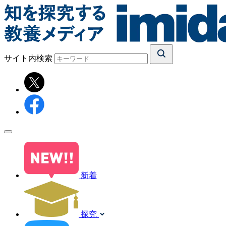
サイト内検索
新着
探究