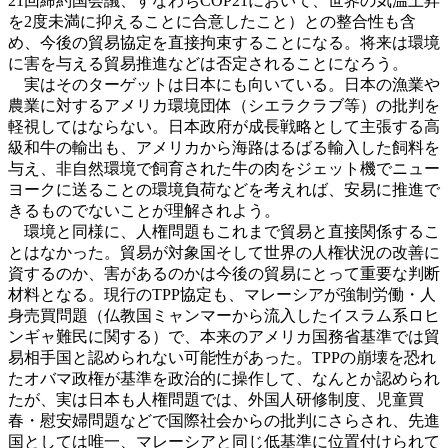
21回締約国会議、すなわちCOP21において、世界の気温上昇
を2度未満に抑えることに合意したこと）との整合性も含
め、今後の貿易協定を直接拘束することになる。将来は環境
に害を与える貿易推進などは否定されることになろう。
実はそのターゲットは日本にも向いている。日本の漁業や
農業に対するアメリカ環境団体（シエラクラブ等）の批判を
軽視してはならない。日本政府が成長戦略として主張する高
級和牛の輸出も、アメリカから海路はるばる輸入した飼料を
与え、非自然環境で飼育された牛の肉をジェット機でニュー
ヨークに送ることの環境負荷などを考えれば、安易に推進で
きるものでないことが理解されよう。
環境と同様に、人権問題もこれまで貿易と直接関係するこ
とはなかった。貿易が対象国そして世界の人権状況の改善に
資するのか、害があるのかは今後の貿易にとって重要な判断
材料となる。現行のTPP協定も、マレーシアが強制労働・人
身売買問題（仏教国ミャンマーから流入したイスラム系ロヒ
ンギャ難民に関する）で、本来のアメリカ国務省基準では貿
易相手国と認められない可能性があった。TPPの崩壊を恐れ
たオバマ政権が基準を政治的に操作して、なんとか認められ
たが、実は日本も人権問題では、外国人研修制度、児童買
春・慰安婦問題などで国際社会からの批判にさらされ、先進
国としては唯一、マレーシアと同じ低基準に位置付けられて