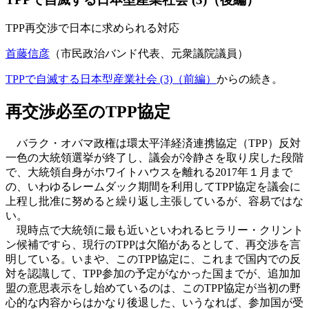
TPP再交渉で日本に求められる対応
首藤信彦
（市民政治バンド代表、元衆議院議員）
TPPで自滅する日本型産業社会 (3)（前編）
からの続き。
再交渉必至のTPP協定
バラク・オバマ政権は環太平洋経済連携協定（TPP）反対
一色の大統領選挙が終了し、議会が冷静さを取り戻した段階
で、大統領自身がホワイトハウスを離れる2017年１月まで
の、いわゆるレームダック期間を利用してTPP協定を議会に
上程し批准に努めると繰り返し主張しているが、容易ではな
い。
現時点で大統領に最も近いといわれるヒラリー・クリント
ン候補ですら、現行のTPPは欠陥があるとして、再交渉を言
明している。いまや、このTPP協定に、これまで国内での反
対を認識して、TPP参加の予定がなかった国までが、追加加
盟の意思表示をし始めているのは、このTPP協定が当初の野
心的な内容からはかなり後退した、いうなれば、参加国が受