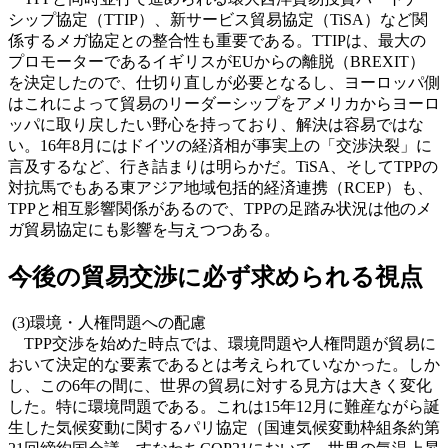
シップ協定（TTIP）、新サービス貿易協定（TiSA）など関
係するメガ協定との整合性も重要である。TTIPは、最大の
プロモーターであるイギリスがEUからの離脱（BREXIT）
を決定したので、仕切り直しが必要となるし、ヨーロッパ側
はこれによって貿易のリーダーシップをアメリカからヨーロ
ッパに取り戻したい野心を持っており、解決は容易ではな
い。16年8月にはドイツの経済相が事実上の「交渉決裂」に
言及するなど、行き詰まりは明らかだ。TiSA、そしてTPPの
対抗馬でもある東アジア地域包括的経済連携（RCEP）も、
TPPと相互影響関係があるので、TPPの足踏み状況は他のメ
ガ貿易協定にも影響を与えつつある。
今後の貿易交渉に必ず求められる視点
(3)環境・人権問題への配慮
TPP交渉を始めた時点では、環境問題や人権問題が貿易に
おいて決定的な要素であるとは考えられていなかった。しか
し、この6年の間に、世界の貿易に対する見方は大きく変化
した。特に環境問題である。これは15年12月に難産ながら誕
生した気候変動に関するパリ協定（国連気候変動枠組条約第