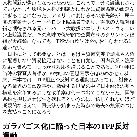
人権問題が焦点となったためだ。これまで十分に論議もされ
ていなかった環境や人権の問題がにわかに貿易協定の命運を
にぎることになった。アメリカにおけるその急先鋒が、民主
党の重鎮ナンシー・ペロシ下院議員であり、将来の大統領候
補と期待される元ハーバード大教授のエリザベス・ウォーレ
ン上院議員だ。その意味で保守的で企業寄りのクリントン候
補が大統領になっても、TPPの再検討は必ずおこなわれるに
違いない。
日本にとって必要なことは、もはや貿易交渉で環境や人権
に配慮しない貿易協定はないことを自覚し、国内農業・漁業
対策も含めて、しっかり対応を講じることである。2010年に
当時の菅直人首相がTPP参加の意思表示をほのめかせて以
来、日本では、TPP阻止や反対する運動はあっても、対象と
なる業界の自己改革や、激変する世界の中で日本経済の基本
構造を変革するような改革案は何一つ出てこなかった。国際
条約を押し返せば生き残れるというのは、信じられないほど
楽観的な考えで、再交渉が始まった時点で過去の無策のつけ
を支払うことになろう。
ガラパゴス化に陥った日本のTPP反対
運動