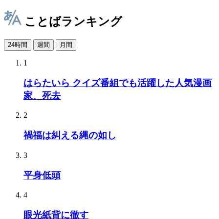
ことばランキング
24時間
週間
月間
1
はらたいら クイズ番組でも活躍した人気漫画
家、死去
2
禍福は糾える縄の如し
3
平身低頭
4
眼光紙背に徹す