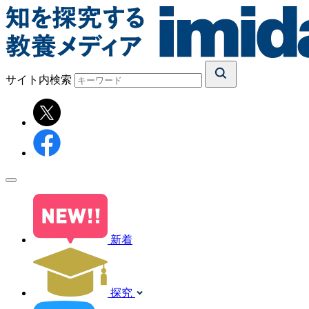
サイト内検索
新着
探究