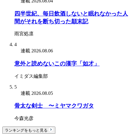
連載
2026.08.04
四半世紀、毎日飲酒しないと眠れなかった人
間がそれを断ち切った顛末記
雨宮処凛
4
連載
2026.08.06
意外と読めないこの漢字「如才」
イミダス編集部
5
連載
2026.08.05
骨太な剣士 〜ミヤマクワガタ
今森光彦
ランキングをもっと見る