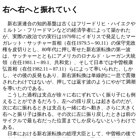
右へ右へと振れていく
新右派連合の知的基盤は古くは
フリードリヒ・ハイエク
や
ミルトン・フリードマン
などの経済学者によって築かれた
が、実際の政治での実行は1979年にイギリスで発足したマー
ガレット・サッチャー首相（在任1979.5～90.11）の保守党政
権を皮切りとし、80年代に押し寄せた新右派転換の第一波
は、サッチャーとともにアメリカのロナルド・レーガン大統
領（在任1981.1～89.1、共和党）、そして日本では中曽根康
弘首相（在任1982.11～87.11）らによって率いられた。しか
し、その後の反発もあり、新右派転換は単線的に一息で貫徹
されたわけではないが、押しては返す波のようにやがて満潮
を導いたのである。
こうした過程は支点が徐々に右にずれていく振り子にも例
えることができるだろう。左への揺り戻しは起きるのだが、
次に右に振れるときは支点も一緒に右へ動き、さらに大きく
右へと振り子は振れる。その次に左に振り戻したときは前の
サイクルで最も右だった位置までしか戻らないというわけで
ある。
日本における新右派転換の総理大臣として、中曽根の後で