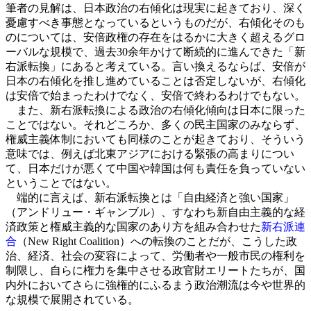
筆者の見解は、日本政治の右傾化は現実に起きており、深く
憂慮すべき事態となっているというものだが、右傾化そのも
のについては、安倍政権の存在をはるかに大きく超えるグロ
ーバルな規模で、過去30余年かけて断続的に進んできた「新
右派転換」にあると考えている。言い換えるならば、安倍が
日本の右傾化を推し進めていることは否定しないが、右傾化
は安倍で始まったわけでなく、安倍で終わるわけでもない。
また、新右派転換による政治の右傾化傾向は日本に限った
ことではない。それどころか、多くの民主国家のみならず、
権威主義体制においても同様のことが起きており、そういう
意味では、例えば北東アジアにおける緊張の高まりについ
て、日本だけが悪くて中国や韓国は何も責任を負っていない
ということではない。
端的に言えば、新右派転換とは「自由経済と強い国家」
（アンドリュー・ギャンブル）、すなわち新自由主義的な経
済政策と権威主義的な国家のあり方を組み合わせた
新右派連
合
（New Right Coalition）への転換のことだが、こうした政
治、経済、社会の変容によって、労働者や一般市民の権利を
制限し、自らに権力を集中させる政官財エリートたちが、国
内外においてさらに強権的にふるまう政治潮流は今や世界的
な規模で展開されている。