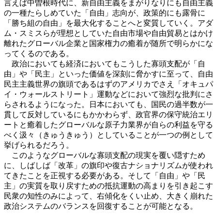
言えば中曽根時代に、新自由主義をまがりなりにも自由主義
の一種たらしめていた「自由」志向が、政策的にも露骨に
「勝ち組の自由」を最大化することへと変質していく。
アダ
ム・スミス
らが理想としていた自由市場や自由貿易とはかけ
離れたグローバル企業と国家権力の癒着が随所で明らかにな
ってくるのである。
政治においても経済においてもこうした寡頭支配が「自
由」や「民主」といった価値を深刻に脅かすに至って、自由
民主主義世界の旗頭であるはずのアメリカでさえ「オキュパ
イ・ウォールストリート」運動などにおいて強烈な批判にさ
らされるようになった。日本においても、国民の過半数が一
貫して反対しているにもかかわらず、政官界の保守統治エリ
ートと癒着したグローバルな原子力業界が自らの利益を守る
べく汲々（きゅうきゅう）としていることが一つの例として
挙げられるだろう。
このようなグローバルな寡頭支配の現実を覆い隠すため
に、しばしば「改革」の旗印や復古ナショナリズムが使われ
てきたことを正視する必要がある。そして「自由」や「民
主」の実質を取り戻すための抵抗運動の高まりを引き起こす
民衆の知性のみによって、右傾化をくい止め、大きく崩れた
政治システムのバランスを回復することが可能となる。