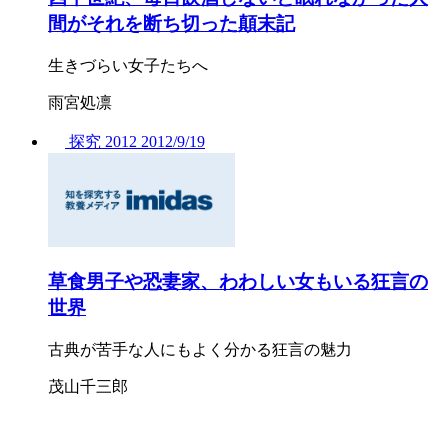
間がそれを断ち切った顛末記
生きづらい女子たちへ
雨宮処凛
探究
2012
2012/
9/19
草食男子や恐妻家、わわしい女もいる狂言の
世界
古典が苦手な人にもよく分かる狂言の魅力
茂山千三郎