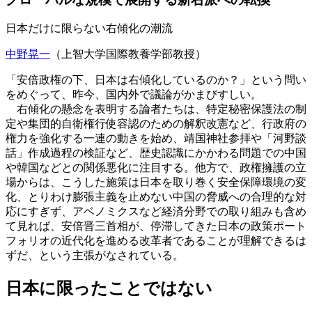
日本だけに限らない右傾化の潮流
中野晃一
（上智大学国際教養学部教授）
「安倍政権の下、日本は右傾化しているのか？」という問い
をめぐって、昨今、国内外で議論がかまびすしい。
右傾化の懸念を表明する論者たちは、特定秘密保護法の制
定や集団的自衛権行使容認のための解釈改憲など、行政府の
権力を強化する一連の動きを始め、靖国神社参拝や「河野談
話」作成過程の検証など、歴史認識にかかわる問題での中国
や韓国などとの関係悪化に注目する。他方で、政権擁護の立
場からは、こうした施策は日本を取り巻く安全保障環境の変
化、とりわけ膨張主義を止めない中国の脅威への合理的な対
応にすぎず、アベノミクスなど経済分野での取り組みも含め
て見れば、安倍晋三首相が、停滞してきた日本の政策ポート
フォリオの近代化を進める改革者であることが理解できるは
ずだ、という主張がなされている。
日本に限ったことではない