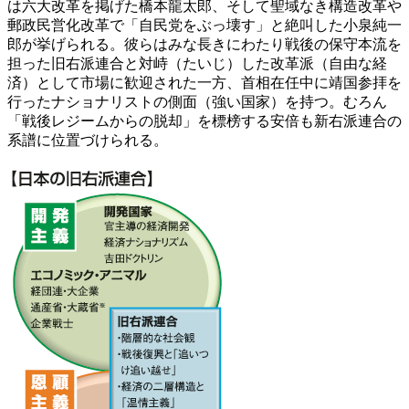
は六大改革を掲げた橋本龍太郎、そして聖域なき構造改革や
郵政民営化改革で「自民党をぶっ壊す」と絶叫した小泉純一
郎が挙げられる。彼らはみな長きにわたり戦後の保守本流を
担った旧右派連合と対峙（たいじ）した改革派（自由な経
済）として市場に歓迎された一方、首相在任中に靖国参拝を
行ったナショナリストの側面（強い国家）を持つ。むろん
「戦後レジームからの脱却」を標榜する安倍も新右派連合の
系譜に位置づけられる。