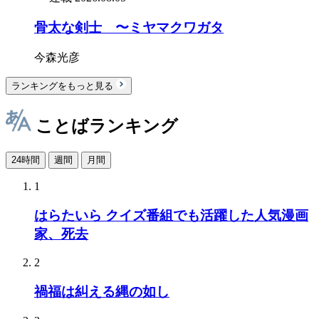
骨太な剣士 〜ミヤマクワガタ
今森光彦
ランキングをもっと見る
ことばランキング
24時間
週間
月間
1
はらたいら クイズ番組でも活躍した人気漫画
家、死去
2
禍福は糾える縄の如し