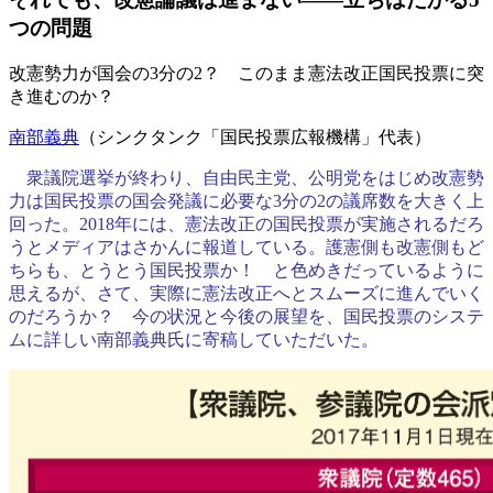
つの問題
改憲勢力が国会の3分の2？ このまま憲法改正国民投票に突
き進むのか？
南部義典
（シンクタンク「国民投票広報機構」代表）
衆議院選挙が終わり、自由民主党、公明党をはじめ改憲勢
力は国民投票の国会発議に必要な3分の2の議席数を大きく上
回った。2018年には、憲法改正の国民投票が実施されるだろ
うとメディアはさかんに報道している。護憲側も改憲側もど
ちらも、とうとう国民投票か！ と色めきだっているように
思えるが、さて、実際に憲法改正へとスムーズに進んでいく
のだろうか？ 今の状況と今後の展望を、国民投票のシステ
ムに詳しい南部義典氏に寄稿していただいた。