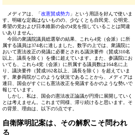
メディアは、「
改憲賛成勢力
」という用語を好んで使いま
す。明確な定義はないものの、少なくとも自民党、公明党、
希望の党および日本維新の会の4党を指していることは間違
いありません。
今回の衆議院議員総選挙の結果、これら4党（会派）に所
属する議員は374名に達しました。数字の上では、衆議院に
おいて憲法改正の発議に必要とされる議決要件（賛成310名
以上、議長を除く）を優に超えています。また、参議院にお
いても、これら4党（会派）に所属する議員数は164名に上
り、議決要件（賛成162名以上、議長を除く）を超えていま
す。衆参両院がこのような状況であることから、メディアは
連日、国会がすぐにも憲法改正を発議するかのような勢いで
報じています。
しかし、私は、国会の憲法改正論議が円滑に展開していく
とは考えません。これまで同様、滞り続けると思います。そ
の背景、理由は、以下の5点です。
自衛隊明記案は、その解釈こそ問われ
る