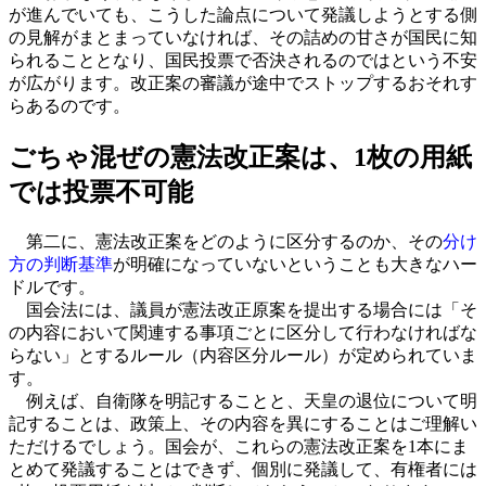
が進んでいても、こうした論点について発議しようとする側
の見解がまとまっていなければ、その詰めの甘さが国民に知
られることとなり、国民投票で否決されるのではという不安
が広がります。改正案の審議が途中でストップするおそれす
らあるのです。
ごちゃ混ぜの憲法改正案は、1枚の用紙
では投票不可能
第二に、憲法改正案をどのように区分するのか、その
分け
方の判断基準
が明確になっていないということも大きなハー
ドルです。
国会法には、議員が憲法改正原案を提出する場合には「そ
の内容において関連する事項ごとに区分して行わなければな
らない」とするルール（内容区分ルール）が定められていま
す。
例えば、自衛隊を明記することと、天皇の退位について明
記することは、政策上、その内容を異にすることはご理解い
ただけるでしょう。国会が、これらの憲法改正案を1本にま
とめて発議することはできず、個別に発議して、有権者には