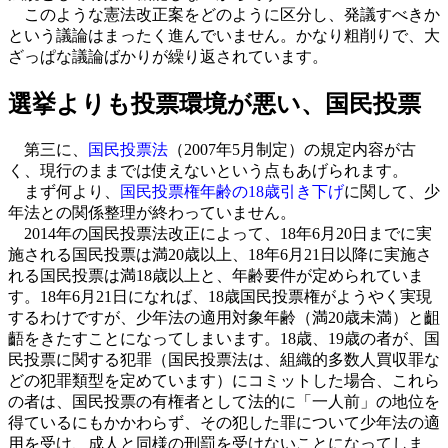
このような憲法改正案をどのように区分し、発議すべきか
という議論はまったく進んでいません。かなり粗削りで、大
ざっぱな議論ばかりが繰り返されています。
選挙よりも投票環境が悪い、国民投票
第三に、
国民投票法
（2007年5月制定）の規定内容が古
く、現行のままでは使えないという点もあげられます。
まず何より、
国民投票権年齢の18歳引き下げ
に関して、少
年法との関係整理が終わっていません。
2014年の国民投票法改正によって、18年6月20日までに実
施される国民投票は満20歳以上、18年6月21日以降に実施さ
れる国民投票は満18歳以上と、年齢要件が定められていま
す。18年6月21日になれば、18歳国民投票権がようやく実現
するわけですが、少年法の適用対象年齢（満20歳未満）と齟
齬をきたすことになってしまいます。18歳、19歳の者が、国
民投票に関する犯罪（国民投票法は、組織的多数人買収罪な
どの犯罪類型を定めています）にコミットした場合、これら
の者は、国民投票の有権者として法的に「一人前」の地位を
得ているにもかかわらず、その犯した罪について少年法の適
用を受け、成人と同様の刑罰を受けないことになってしま