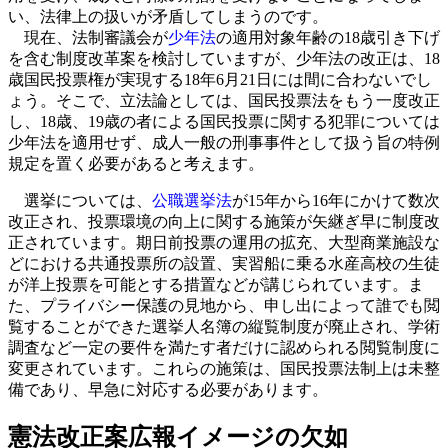
い、法律上の扱いが矛盾してしまうのです。
現在、法制審議会が
少年法
の適用対象年齢の18歳引き下げ
を含む制度改革案を検討していますが、少年法の改正は、18
歳国民投票権が実現する18年6月21日には間に合わないでし
ょう。そこで、立法論としては、国民投票法をもう一度改正
し、18歳、19歳の者による国民投票に関する犯罪については
少年法を適用せず、成人一般の刑事事件として扱う旨の特例
規定を置く必要があると考えます。
選挙については、
公職選挙法
が15年から16年にかけて数次
改正され、投票環境の向上に関する施策が矢継ぎ早に制度改
正されています。期日前投票の運用の拡充、大型商業施設な
どにおける共通投票所の設置、実習船に乗る水産高校の生徒
が洋上投票を可能とする措置などが講じられています。ま
た、プライバシー保護の見地から、申し出によって誰でも閲
覧することができた選挙人名簿の縦覧制度が廃止され、学術
調査など一定の要件を満たす者だけに認められる閲覧制度に
変更されています。これらの施策は、国民投票法制上は未整
備であり、早急に対応する必要があります。
憲法改正案広報イメージの欠如