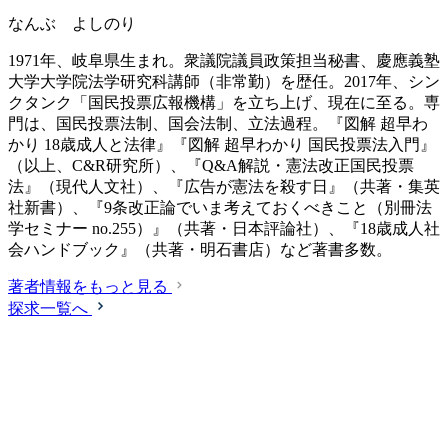
なんぶ よしのり
1971年、岐阜県生まれ。衆議院議員政策担当秘書、慶應義塾
大学大学院法学研究科講師（非常勤）を歴任。2017年、シン
クタンク「国民投票広報機構」を立ち上げ、現在に至る。専
門は、国民投票法制、国会法制、立法過程。『図解 超早わ
かり 18歳成人と法律』『図解 超早わかり 国民投票法入門』
（以上、C&R研究所）、『Q&A解説・憲法改正国民投票
法』（現代人文社）、『広告が憲法を殺す日』（共著・集英
社新書）、『9条改正論でいま考えておくべきこと（別冊法
学セミナー no.255）』（共著・日本評論社）、『18歳成人社
会ハンドブック』（共著・明石書店）など著書多数。
著者情報をもっと見る
探求一覧へ