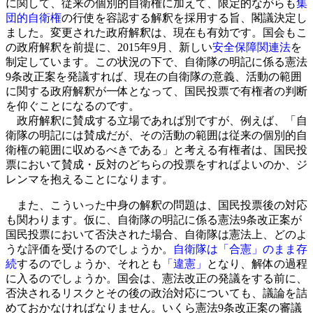
に関して、従来の個別的自衛権に加えて、限定的ながらも
集
団的自衛権
の行使を容認する解釈を採用する旨、閣議決定し
ました。変更された政府解釈は、現在も有効です。国会もこ
の政府解釈を前提に、2015年9月、新しい
安全保障関連法
を
制定しています。この状況の下で、自衛隊の明記に係る憲法
9条改正案を発議すれば、現在の自衛隊の意義、活動の範囲
に関する政府解釈が一体となって、国民投票で有権者の判断
を仰ぐことになるのです。
政府解釈に賛成する立場であれば別ですが、例えば、「自
衛隊の明記には賛成だが、その活動の範囲は従来の個別的自
衛権の範囲に収めるべきである」と考える有権者は、国民投
票において賛成・反対のどちらの投票をすればよいのか、ジ
レンマを抱えることになります。
また、こういった中身の解釈の問題は、国民投票後の対応
も関わります。仮に、自衛隊の明記に係る憲法9条改正案が
国民投票において否決された場合、自衛隊は憲法上、どのよ
うな評価を受けるのでしょうか。
自衛隊は「合憲」のまま存
続
するのでしょうか、それとも
「違憲」
となり、解体の過程
に入るのでしょうか。国会は、憲法改正の発議をする前に、
否決されるリスクとその後の政治対応についても、議論を詰
めておかなければなりません。いくら憲法9条改正案の審議