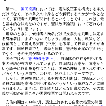
第一に、
国民投票
においては、憲法改正案を構成する条文
だけでなく、その条文の中身をどう解釈するのかが一体とな
って、有権者の判断が問われるということです。これは、最
も基本的な法則なのですが、憲法改正論議において忘れられ
ているように思います。
選挙のときに、候補者の氏名だけで投票先を判断し決定す
る有権者は、まずいないでしょう。経歴、人柄、政策など、
候補者として備える実質（中身）を考慮して投票するのが通
常です。国民投票でも、選挙と同様、憲法改正案の字面だけ
でなく、その実質が問われるのです。
国会では今、
憲法9条を改正
し、自衛隊の存在を明記する
案の発議が有力視されています。自衛隊は合憲か、違憲かと
いう論争に終止符を打つことは、国民の理解も得られやすい
だろうという理由で、2017年、急浮上したテーマです。
しかし、国民投票における有権者の判断は、自衛隊という
名称の組織を憲法に明記するかどうかという単純なことに限
られません。まさに、自衛隊とはどんな組織なのか、その意
義や活動の範囲こそが国民投票では問われるのです。
安倍内閣は2014年7月、憲法上許される自衛の措置の範囲