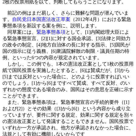
2枚の投票用紙を以て、判断してもらうことになります。
前記の例はまだ易しく、さらに難解な問題が潜んでいま
す。
自民党日本国憲法改正草案
（2012年4月）における緊急
事態条項を新設する案を例に、説明します。
同草案には、
緊急事態条項
として、[1]内閣総理大臣によ
る緊急事態宣言、[2][1]に対する国会承認、[3]法律と同効力
の政令の制定、[4]地方自治体の長に対する指示、[5]国民が
国の指示に従う義務、[6]衆議院解散の制限・議員任期の特
例、といった6つの内容が規定されています。
しかし、この例でも、1本の憲法改正案として1枚の投票用
紙で国民投票を実施したとすると、[6]は賛成だが、[3]から
[5]までは反対といった場合に、どのように投票すればいい
のでしょう。[1]から[6]まですべて賛成、すべて反対、のい
ずれかの態度である場合のみ、国民はその意思を正確に示す
ことができます。
また、緊急事態条項は、緊急事態宣言の手続的要件（[1]
および[2]）とその効果（[3]から[6]）という内容から成り立
っていますが、要件に関する規定、効果に関する規定を別々
の憲法改正案として発議することもできません。国民投票で
いずれか一方が承認され、他方が承認されなかった場合に、
法規として有効に機能しないからです