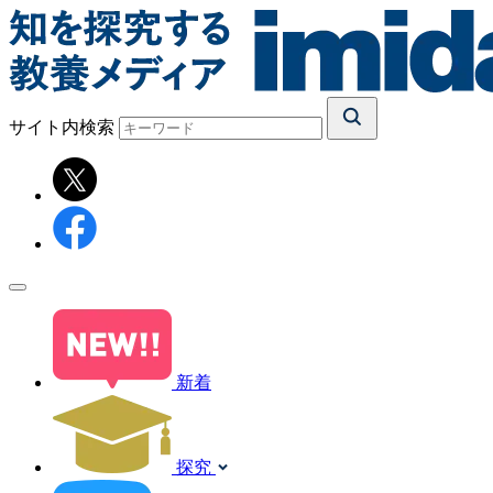
サイト内検索
新着
探究