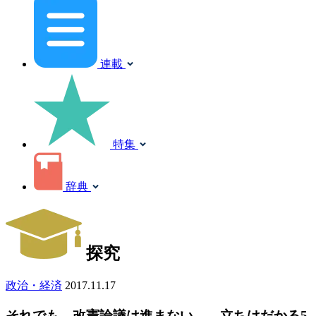
連載
特集
辞典
探究
政治・経済
2017.11.17
それでも、改憲論議は進まない――立ちはだかる5