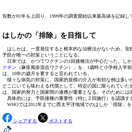
告数が01年を上回り、1999年の調査開始以来最高値を記録し
はしかの「排除」を目指して
はしかは、一度発症すると根本的な治療法がないため、安静
予防が唯一の対策ということになる。
日本では、かつてワクチンの1回接種法が中心だった。しか
クチン
（麻疹風疹混合ワクチン）」を、1歳時と小学校入学
は、10年の歳月を要すると言われている。
様々な病気の対策に、国家的規模の介入が有効な例は多いが
どこにいても味わえる代償として、特定の国に限られていた
は、国家的努力と国家間の連携が重要となる。そのためには
具体的には、予防接種の重要性（特に２回施行）を認識する
WHOでは2012年までに西太平洋地域でのはしか「排除」
シェアする
ポストする