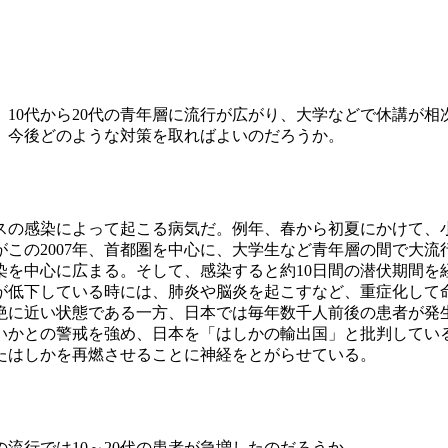
、10代から20代の青年層に流行が広がり、大学などで休講が
。今後どのような対策を取ればよいのだろうか。
の感染によって起こる病気だ。例年、春から初夏にかけて、
この2007年、首都圏を中心に、大学生など青年層の間で大流
を中心に広まる。そして、感染すると約10日間の潜伏期間を
が低下している時には、肺炎や脳炎を起こすなど、重症化して
に近い状態である一方、日本では毎年数千人前後の患者が発
かとの警戒を強め、日本を「はしかの輸出国」と批判してい
たはしかを再燃させることに神経をとがらせている。
流行では10～20代の患者が急増したのだろうか。