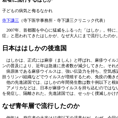
子どもの病気と侮るなかれ
寺下謙三
（寺下医学事務所・寺下謙三クリニック代表）
2007年、首都圏を中心に猛威をふるった「はしか」。特に
症」と思われてきたはしかが、なぜ大人にまで流行したのか
日本ははしかの後進国
はしかは、正式には麻疹（ましん）と呼ばれ、麻疹ウイルス
ンの普及により、近年は急速に患者数が減少してきた。それが
病原体である麻疹ウイルスは、強い伝染力を持ち、空気感染
担うリンパ組織などでウイルスが増殖するため、免疫の働き
他の先進諸国では、はしかの年間発生数は数十例以下と根絶
アメリカなどは、日本が麻疹ウイルスを持ち込むのではない
を発症し、隔離された。先進諸国では、せっかく撲滅しかけ
なぜ青年層で流行したのか
例年は、発症者の大半は15歳以下の児童だが、なぜ、今回の