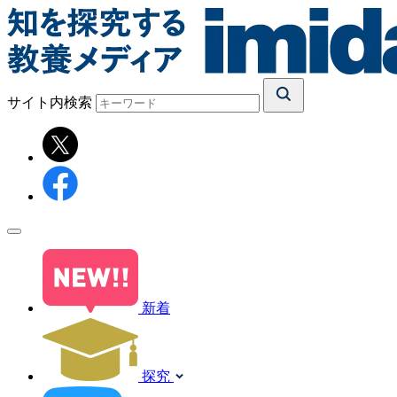
サイト内検索
新着
探究