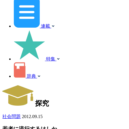
連載
特集
辞典
探究
社会問題
2012.09.15
若者に流行するはしか