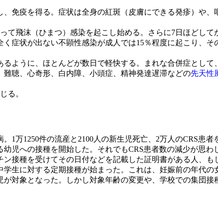
し、免疫を得る。症状は全身の紅斑（皮膚にできる発疹）や、
って飛沫（ひまつ）感染を起こし始める。さらに7日ほどして
全く症状が出ない不顕性感染が成人では15％程度に起こり、そ
あるように、ほとんどが数日で軽快する。まれな合併症として、血小
、難聴、心奇形、白内障、小頭症、精神発達遅滞などの
先天性
生じる。
病。1万1250件の流産と2100人の新生児死亡、2万人のCR
幼児への接種を開始した。それでもCRS患者数の減少が思わし
チン接種を受けてその日付などを記載した証明書がある人、も
子中学生に対する定期接種が始まった。これは、妊娠前の年代の
女児が対象となった。しかし対象年齢の変更や、学校での集団