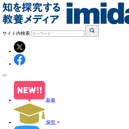
サイト内検索
新着
探究