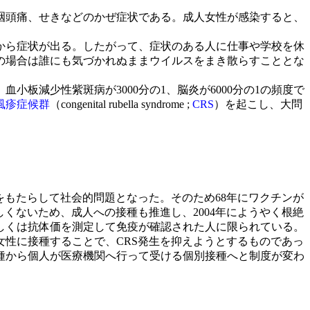
咽頭痛、せきなどのかぜ症状である。成人女性が感染すると、
から症状が出る。したがって、症状のある人に仕事や学校を休
の場合は誰にも気づかれぬままウイルスをまき散らすこととな
板減少性紫斑病が3000分の1、脳炎が6000分の1の頻度で
風疹症候群
（congenital rubella syndrome ;
CRS
）を起こし、大問
S患者をもたらして社会的問題となった。そのため68年にワクチンが
くないため、成人への接種も推進し、2004年にようやく根絶
しくは抗体価を測定して免疫が確認された人に限られている。
女性に接種することで、CRS発生を抑えようとするものであっ
接種から個人が医療機関へ行って受ける個別接種へと制度が変わ