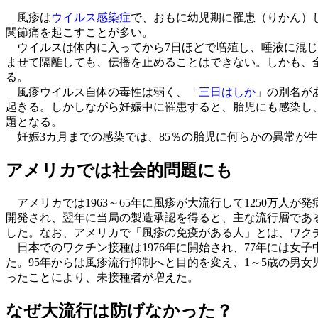
風疹は
ウイルス感染症
で、おもに幼児期に罹患（りかん）
関節痛を起こすことが多い。
ウイルスは体内に入ってから7日ほどで増殖し、唾液に混じ
ませて隔離しても、伝播を止めることはできない。しかも、
る。
風疹ウイルス自体の毒性は弱く、「
三日はしか
」の別名が
起きる。しかしながら妊娠中に罹患すると、胎児にも感染し
題となる。
妊娠3カ月までの感染では、85％の胎児に何らかの異常が
アメリカでは社会的問題にも
アメリカでは1963～65年に風疹が大流行して1250万人が発
開発され、翌年に当局の製造承認を得ると、主な流行層である
した。なお、アメリカで「風疹の免疫がある人」とは、ワク
日本でのワクチン接種は1976年に開始され、77年には女
た。95年からは風疹流行抑制へと目的を変え、1～5歳の男
ったことにより、未接種者が増えた。
なぜ大流行は防げなかった？