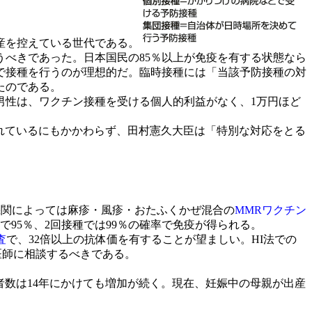
出産を控えている世代である。
べきであった。日本国民の85％以上が免疫を有する状態なら
で接種を行うのが理想的だ。臨時接種には「当該予防接種の対
たのである。
性は、ワクチン接種を受ける個人的利益がなく、1万円ほど
生まれているにもかかわらず、田村憲久大臣は「特別な対応をとる
機関によっては麻疹・風疹・おたふくかぜ混合の
MMRワクチン
95％、2回接種では99％の確率で免疫が得られる。
査
で、32倍以上の抗体価を有することが望ましい。HI法での
医師に相談するべきである。
者数は14年にかけても増加が続く。現在、妊娠中の母親が出産