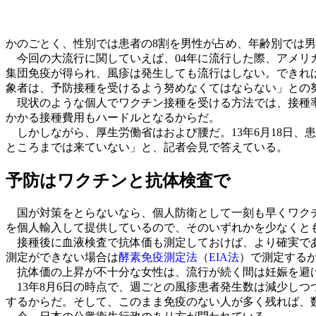
かのごとく、性別では患者の8割を男性が占め、年齢別では男
今回の大流行に関していえば、04年に流行した際、アメリ
集団免疫が得られ、風疹は発生しても流行はしない。できれ
象者は、予防接種を受けるよう努めなくてはならない」との
現状のような個人でワクチン接種を受ける方法では、接種率
かかる接種費用もハードルとなるからだ。
しかしながら、厚生労働省はおよび腰だ。13年6月18日、患
ところまでは来ていない」と、記者会見で答えている。
予防はワクチンと抗体検査で
国が対策をとらないなら、個人防衛として一刻も早くワク
を個人輸入して提供しているので、そのいずれかを少なくとも
接種後に血液検査で抗体価も測定しておけば、より確実で
測定ができない場合は
酵素免疫測定法
（
EIA法
）で測定する
抗体価の上昇が不十分な女性は、流行が続く間は妊娠を避
13年8月6日の時点で、週ごとの風疹患者発生数は減少しつ
するからだ。そして、このまま免疫のない人が多く残れば、