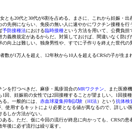
女とも20代と30代が6割を占める。まさに、これから妊娠・
カの先例にならい、免疫の無い人に速やかにワクチン接種を行う
ば
予防接種法
における
臨時接種
という方法を用いて、公費負担
努力義務規定があるからだ。対策しておけば、間違いなく防げ
の向上は難しい。独身男性や、すでに子作りを終えた世代の男
者数が1万人を超え、12年秋から10人を超えるCRSの子が
チンを打つべきだ。麻疹・風疹混合の
MRワクチン
、また医療
1回、妊娠前の女性では2回接種することが望ましい。1回接種で
ある。一般的には、
赤血球凝集抑制試験
（
HI法
）という
抗体検
が、使用するキットにより必要となる値が異なるので、詳しい
けるしか方法がない。
つある。ただ、仮に今回の流行が終息に向かっても、CRSの患
数年後に必ず流行は繰り返す。