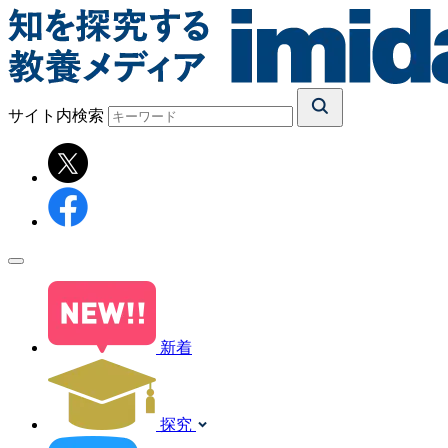
サイト内検索
新着
探究