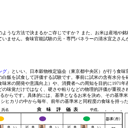
ような方法で決まるかご存じですか？ また、お米は産地や銘
れていません。食味官能試験の元・専門パネラーの清水宜之さん
ング
」といい、日本穀物検定協会（東京都中央区）が行う食味
の白飯を試食して評価する試験です。事前に試米の含有水分を
味米の開発や意識向上）や、消費者への周知を目的に1971年
の味覚だけではなく、硬さや粘りなどの物理的評価が重視さ
いるからです。具体的には、基準となるお米を決め、その基準
コシヒカリの中から毎年、前年の基準米と同程度の食味を持ったも