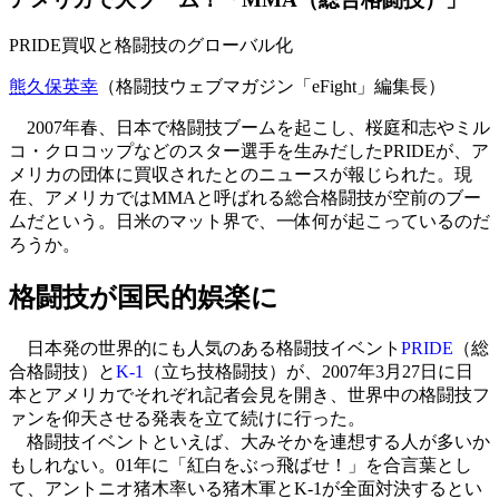
PRIDE買収と格闘技のグローバル化
熊久保英幸
（格闘技ウェブマガジン「eFight」編集長）
2007年春、日本で格闘技ブームを起こし、桜庭和志やミル
コ・クロコップなどのスター選手を生みだしたPRIDEが、ア
メリカの団体に買収されたとのニュースが報じられた。現
在、アメリカではMMAと呼ばれる総合格闘技が空前のブー
ムだという。日米のマット界で、一体何が起こっているのだ
ろうか。
格闘技が国民的娯楽に
日本発の世界的にも人気のある格闘技イベント
PRIDE
（総
合格闘技）と
K-1
（立ち技格闘技）が、2007年3月27日に日
本とアメリカでそれぞれ記者会見を開き、世界中の格闘技フ
ァンを仰天させる発表を立て続けに行った。
格闘技イベントといえば、大みそかを連想する人が多いか
もしれない。01年に「紅白をぶっ飛ばせ！」を合言葉とし
て、アントニオ猪木率いる猪木軍とK-1が全面対決するとい