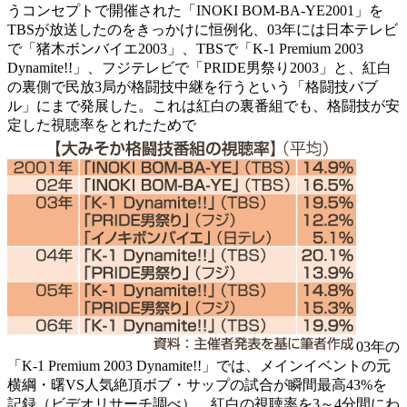
うコンセプトで開催された「INOKI BOM-BA-YE2001」を
TBSが放送したのをきっかけに恒例化、03年には日本テレビ
で「猪木ボンバイエ2003」、TBSで「K-1 Premium 2003
Dynamite!!」、フジテレビで「PRIDE男祭り2003」と、紅白
の裏側で民放3局が格闘技中継を行うという「格闘技バブ
ル」にまで発展した。これは紅白の裏番組でも、格闘技が安
定した視聴率をとれたためで
03年の
「K-1 Premium 2003 Dynamite!!」では、メインイベントの元
横綱・曙VS人気絶頂ボブ・サップの試合が瞬間最高43%を
記録（ビデオリサーチ調べ）、紅白の視聴率を3～4分間にわ