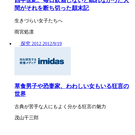
四半世紀、毎日飲酒しないと眠れなかった人
間がそれを断ち切った顛末記
生きづらい女子たちへ
雨宮処凛
探究
2012
2012/
9/19
草食男子や恐妻家、わわしい女もいる狂言の
世界
古典が苦手な人にもよく分かる狂言の魅力
茂山千三郎