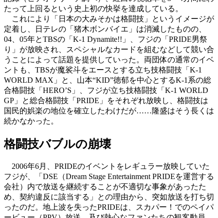
たって上回るという史上初の快挙を達成している。
これにより「日本の大みそかは格闘技」というイメージが
定着し、日テレの「猪木ボンバイエ」は消滅したものの、
04、05年とTBSの「K-1 Dynamite!!」、フジの「PRIDE男祭
り」が放映され、スペシャルなカードを組むなどして競い合
うことによって話題を提供していった。両団体の通常のイベ
ントも、TBSが魔裟斗をエースとする立ち技格闘技「K-1
WORLD MAX」と、山本“KID”徳郁を中心とするK-1系の総
合格闘技「HERO’S」、フジが立ち技格闘技「K-1 WORLD
GP」と総合格闘技「PRIDE」をそれぞれ放映し、格闘技は
国民的娯楽の地位を確立したわけだが……隆盛はそう長くは
続かなかった。
格闘技バブルの崩壊
2006年6月、PRIDEのイベントをレギュラー放映していた
フジが、「DSE（Dream Stage Entertainment PRIDEを運営する
会社）内で放送を継続することが不適切な事象があったた
め、契約違反に該当する」との理由から、突如放送を打ち切
ったのだ。地上波を失ったPRIDEは、スカパー！でのペイパ
ービュー（PPV）放送、及び熱心なファンたちの観客動員、