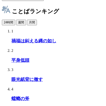
ことばランキング
24時間
週間
月間
1
禍福は糾える縄の如し
2
平身低頭
3
眼光紙背に徹す
4
蟷螂の斧