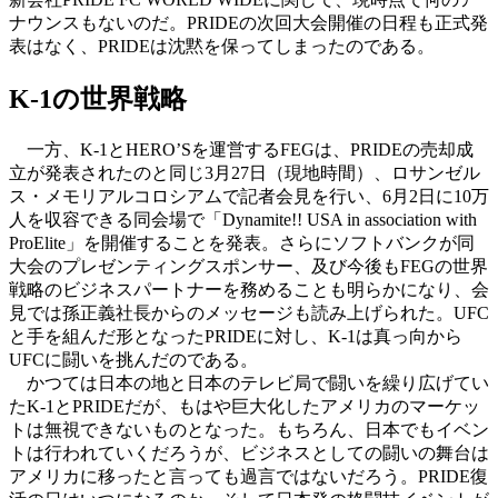
ナウンスもないのだ。PRIDEの次回大会開催の日程も正式発
表はなく、PRIDEは沈黙を保ってしまったのである。
K-1の世界戦略
一方、K-1とHERO’Sを運営するFEGは、PRIDEの売却成
立が発表されたのと同じ3月27日（現地時間）、ロサンゼル
ス・メモリアルコロシアムで記者会見を行い、6月2日に10万
人を収容できる同会場で「Dynamite!! USA in association with
ProElite」を開催することを発表。さらにソフトバンクが同
大会のプレゼンティングスポンサー、及び今後もFEGの世界
戦略のビジネスパートナーを務めることも明らかになり、会
見では孫正義社長からのメッセージも読み上げられた。UFC
と手を組んだ形となったPRIDEに対し、K-1は真っ向から
UFCに闘いを挑んだのである。
かつては日本の地と日本のテレビ局で闘いを繰り広げてい
たK-1とPRIDEだが、もはや巨大化したアメリカのマーケッ
トは無視できないものとなった。もちろん、日本でもイベン
トは行われていくだろうが、ビジネスとしての闘いの舞台は
アメリカに移ったと言っても過言ではないだろう。PRIDE復