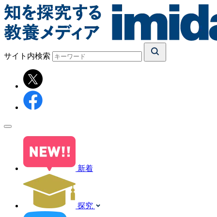
サイト内検索
新着
探究