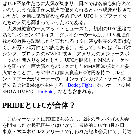
はTUF卒業生たちに人気が集まり、日本では名前も知られて
いないような選手が大歓声で迎えられるという現象が起きて
いたが、次第に鬼教官役を務めていたUFCトップファイター
たちの人気も高まっていったのである。
人気鬼教官の一人マット・ヒューズと、初期のUFC王者で
ある“レジェンド”ホイス・グレイシーの一戦は、PPV視聴件
数が60万件を記録したと言われる（※正確な数字の発表はな
く、20万～30万件との説もある）。そして、UFCはプロボク
シング、プロレスのWWEを抜き、アメリカのメジャースポ
ーツの仲間入りを果たした。UFCが開拓したMMAマーケッ
トを狙って、巨大資本をバックにしたMMA団体が次々と参
入することに。その中には個人資産600億円を持つカルビ
ン・エアー氏がオーナーの、オンラインカジノ・ゲームを運
営する会社Bodogが主催する「
Bodog Fight
」や、ケーブル局
SHOWTIMEの「
ProElite
」なども含まれる。
PRIDEとUFCが合体？
このマーケットにPRIDEも参入し、2度のラスベガス大会
を開催したが起死回生とはいかず、最終的に07年3月27日、
東京・六本木ヒルズアリーナで行われた記者会見にて、前述