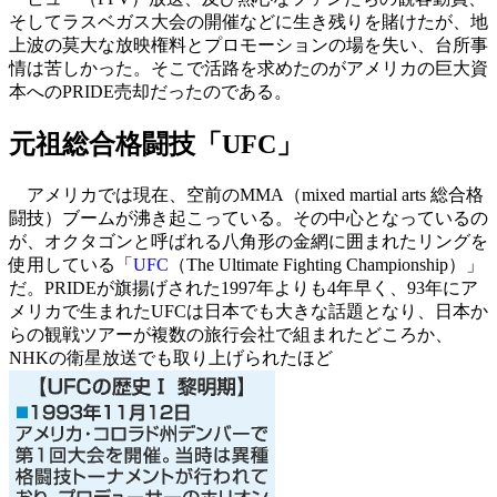
そしてラスベガス大会の開催などに生き残りを賭けたが、地
上波の莫大な放映権料とプロモーションの場を失い、台所事
情は苦しかった。そこで活路を求めたのがアメリカの巨大資
本へのPRIDE売却だったのである。
元祖総合格闘技「UFC」
アメリカでは現在、空前のMMA（mixed martial arts 総合格
闘技）ブームが沸き起こっている。その中心となっているの
が、オクタゴンと呼ばれる八角形の金網に囲まれたリングを
使用している「
UFC
（The Ultimate Fighting Championship）」
だ。PRIDEが旗揚げされた1997年よりも4年早く、93年にア
メリカで生まれたUFCは日本でも大きな話題となり、日本か
らの観戦ツアーが複数の旅行会社で組まれたどころか、
NHKの衛星放送でも取り上げられたほど