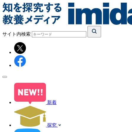
サイト内検索
新着
探究