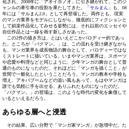
化され、2008年に「アオイホノオ」に引き継がれて、このジ
ャンルの牽引車の役割を果たしてきた。「
サルまん
」も、08
年には「サルまん2.0」として再登場した。両作とも、現実
のマンガ業界をモデルにしながら、徹底的にフィクションと
して娯楽作品化してみせる姿勢には、それ以前のエッセイや
自伝作品とは一線を画す新しさがあった。
この2作の描き方は、とはいえどこかパロディー的であっ
た。ところが「バクマン。」は、この流れを受け継ぎながら
も、マンガ業界を成長物語の舞台として、パロディーではな
くストレートに描いている。いまやマンガ業界は、スポーツ
や恋愛や料理などと同じように、少年マンガの舞台として普
通のものになったのだ。それほどに「マンガを描くこと」が
世間で一般化したということだろう。マンガの教本や学校も
増え、アキバブームなどの追い風もあって、もはやマンガは
誰でも気軽に手を出せる、ありふれたものになったのだ。
「バクマン。」の登場は、このような時代の変化を象徴して
いるといえるだろう。
あらゆる層へと浸透
その結果、広い分野で「マンガ家マンガ」が急増中だ。た