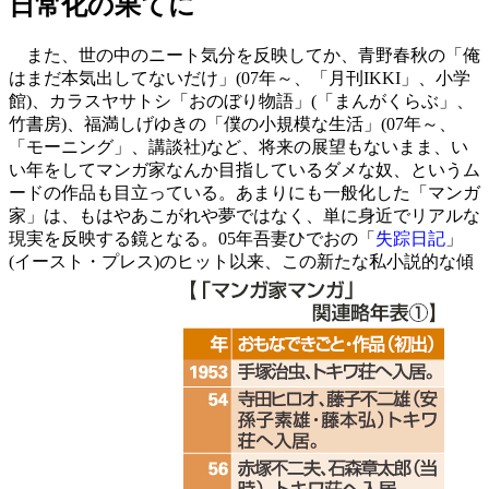
日常化の果てに
また、世の中のニート気分を反映してか、青野春秋の「俺
はまだ本気出してないだけ」(07年～、「月刊IKKI」、小学
館)、カラスヤサトシ「おのぼり物語」(「まんがくらぶ」、
竹書房)、福満しげゆきの「僕の小規模な生活」(07年～、
「モーニング」、講談社)など、将来の展望もないまま、い
い年をしてマンガ家なんか目指しているダメな奴、というム
ードの作品も目立っている。あまりにも一般化した「マンガ
家」は、もはやあこがれや夢ではなく、単に身近でリアルな
現実を反映する鏡となる。05年吾妻ひでおの「
失踪日記
」
(イースト・プレス)のヒット以来、この新たな私小説的な傾