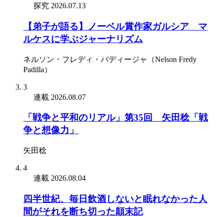
探究
2026.07.13
【弟子が語る】ノーベル賞作家ガルシア゠マ
ルケスに学ぶジャーナリズム
ネルソン・フレディ・パディージャ（Nelson Fredy
Padilla）
3
連載
2026.08.07
「戦争と平和のリアル」第35回 矢田稔「戦
争と想像力」
矢田稔
4
連載
2026.08.04
四半世紀、毎日飲酒しないと眠れなかった人
間がそれを断ち切った顛末記