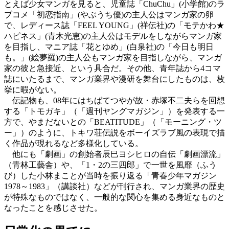
とえば少女マンガを見ると、児童誌「ChuChu」(小学館)のラ
ブコメ「初恋指南」(やぶうち優)の主人公はマンガ家の卵
で、レディース誌「FEEL YOUNG」(祥伝社)の「モテかわ★
ハピネス」(青木光恵)の主人公はモデルをしながらマンガ家
を目指し、マニア誌「花とゆめ」(白泉社)の「今日も明日
も。」(絵夢羅)の主人公もマンガ家を目指しながら、マンガ
家の彼と急接近、という具合だ。その他、青年誌から4コマ
誌にいたるまで、マンガ業界や漫研を舞台にしたものは、枚
挙に暇がない。
伝記物も、08年にはちばてつやが故・赤塚不二夫らを回想
する「トモガキ」（「週刊ヤングマガジン」）を発表する一
方で、やまだないとの「BEATITUDE」（「モーニング・ツ
ー」）のように、トキワ荘伝説をボーイズラブ風の表現で描
く作品が現れるなど多様化している。
他にも「劇画」の創始者辰巳ヨシヒロの自伝「劇画漂流」
（青林工藝舎）や、「1・2の三四郎」で一世を風靡（ふう
び）した小林まことが当時を振り返る「青春少年マガジン
1978～1983」（講談社）などが刊行され、マンガ業界の歴史
が特殊なものではなく、一般的な関心を集める身近なものと
なったことを感じさせた。