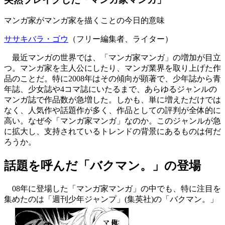
マンガ家がマンガ家を描くことの今日的意味
ササキバラ・ゴウ
（フリー編集者、ライター）
最近マンガの世界では、「マンガ家マンガ」の増加が目立
つ。マンガ家を主人公にしたり、マンガ業界を取り上げた作
品のことだ。特に2008年はその傾向が顕著で、少年誌から青
年誌、少女誌や4コマ誌にいたるまで、あらゆるジャンルの
マンガ誌で作品数が急増した。しかも、単に増えただけでは
なく、人気作や話題作が多く、作品としての評判が全体的に
高い。なぜ今「マンガ家マンガ」なのか。このジャンルが急
に拡大し、支持されているトレンドの背景にあるものは何だ
ろうか。
話題を呼んだ「バクマン。」の登場
08年に登場した「マンガ家マンガ」の中でも、特に注目を
集めたのは「週刊少年ジャンプ」(集英社)の「バクマン。」