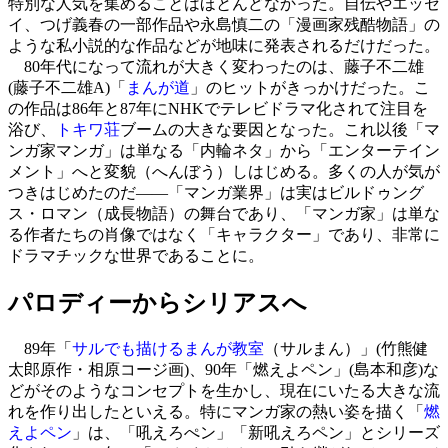
特別な人気を集めることはほとんどなかった。自伝やエッセ
イ、つげ義春の一部作品や永島慎二の「漫画家残酷物語」の
ような私小説的な作品などが地味に発表されるだけだった。
80年代になって流れが大きく変わったのは、藤子不二雄
(藤子不二雄A)「
まんが道
」のヒットがきっかけだった。こ
の作品は86年と87年にNHKでテレビドラマ化されて注目を
浴び、
トキワ荘
ブームの大きな要因となった。これ以後「マ
ンガ家マンガ」は単なる「内輪ネタ」から「エンターテイン
メント」へと変貌（へんぼう）しはじめる。多くの人が気が
つきはじめたのだ――「マンガ業界」は実はビルドゥング
ス・ロマン（成長物語）の舞台であり、「マンガ家」は単な
る作者たちの肖像ではなく「キャラクター」であり、非常に
ドラマチックな世界であることに。
パロディーからシリアスへ
89年「
サルでも描けるまんが教室
（サルまん）」(竹熊健
太郎原作・相原コージ画)、90年
「燃えよペン」
(島本和彦)な
どがそのようなコンセプトを生かし、現在にいたる大きな流
れを作り出したといえる。特にマンガ家の熱い姿を描く「
燃
えよペン
」は、「吼えろぺン」「新吼えろペン」とシリーズ