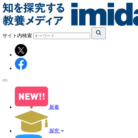
サイト内検索
新着
探究