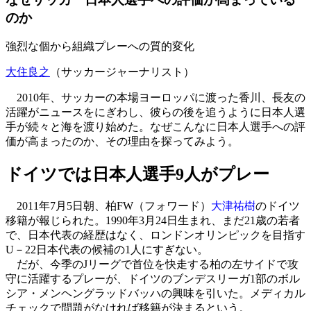
のか
強烈な個から組織プレーへの質的変化
大住良之
（サッカージャーナリスト）
2010年、サッカーの本場ヨーロッパに渡った香川、長友の
活躍がニュースをにぎわし、彼らの後を追うように日本人選
手が続々と海を渡り始めた。なぜこんなに日本人選手への評
価が高まったのか、その理由を探ってみよう。
ドイツでは日本人選手9人がプレー
2011年7月5日朝、柏FW（フォワード）
大津祐樹
のドイツ
移籍が報じられた。1990年3月24日生まれ、まだ21歳の若者
で、日本代表の経歴はなく、ロンドンオリンピックを目指す
U－22日本代表の候補の1人にすぎない。
だが、今季のJリーグで首位を快走する柏の左サイドで攻
守に活躍するプレーが、ドイツのブンデスリーガ1部のボル
シア・メンヘングラッドバッハの興味を引いた。メディカル
チェックで問題がなければ移籍が決まるという。