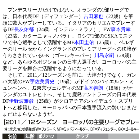
ブンデスリーガだけではない。オランダの1部リーグで
は、日本代表DF（ディフェンダー）
吉田麻也
（22歳）を筆
頭に数人がプレーしている。イタリアのセリエAでプレーす
るDF
長友佑都
（24歳、インテル・ミラノ）、FW
森本貴幸
（23歳、カターニャ→ノバラ）、ロシア1部のCSKAモスク
ワで中心選手として活躍するMF
本田圭佑
（25歳）、ベルギ
ーのリールセからイングランドのプレミアリーグへの移籍が
うわさされているGK（ゴールキーパー）
川島永嗣
（28歳）
など、あらゆるポジションの日本人選手が、ヨーロッパの主
要リーグを舞台に活躍するようになっている。
そして、2011／12シーズンを前に、大津だけでなく、ガン
バ大阪のFW
宇佐美貴史
（19歳）がドイツのバイエルン・ミ
ュンヘンへ、J2東京ヴェルディのMF
高木善朗
（18歳）がオ
ランダのユトレヒトへ、そして鹿島アントラーズの日本代表
DF
伊野波雅彦
（25歳）がクロアチアのハイデュク・スプリ
トへと移籍した。ヨーロッパへの日本選手流入の勢いはまだ
まだ止まらないようだ。