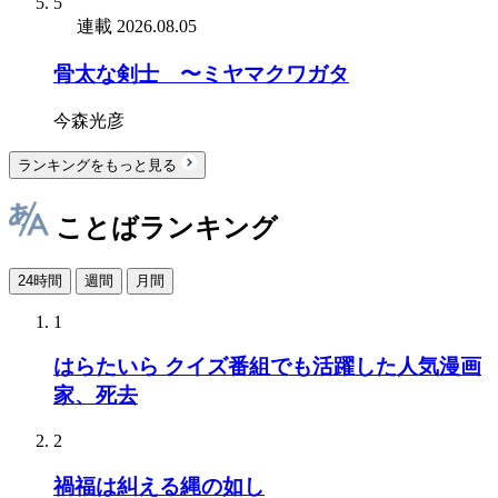
5
連載
2026.08.05
骨太な剣士 〜ミヤマクワガタ
今森光彦
ランキングをもっと見る
ことばランキング
24時間
週間
月間
1
はらたいら クイズ番組でも活躍した人気漫画
家、死去
2
禍福は糾える縄の如し