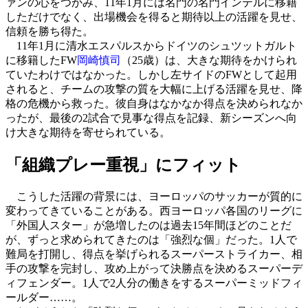
ァンの心をつかみ、11年1月には名門の名門インテルに移籍
しただけでなく、出場機会を得ると期待以上の活躍を見せ、
信頼を勝ち得た。
11年1月に清水エスパルスからドイツのシュツットガルト
に移籍したFW
岡崎慎司
（25歳）は、大きな期待をかけられ
ていたわけではなかった。しかし左サイドのFWとして起用
されると、チームの攻撃の質を大幅に上げる活躍を見せ、降
格の危機から救った。彼自身はなかなか得点を決められなか
ったが、最後の2試合で見事な得点を記録、新シーズンへ向
け大きな期待を寄せられている。
「組織プレー重視」にフィット
こうした活躍の背景には、ヨーロッパのサッカーが質的に
変わってきていることがある。西ヨーロッパ各国のリーグに
「外国人スター」が急増したのは過去15年間ほどのことだ
が、ずっと求められてきたのは「強烈な個」だった。1人で
難局を打開し、得点を挙げられるスーパーストライカー、相
手の攻撃を完封し、攻め上がって決勝点を決めるスーパーデ
ィフェンダー。1人で2人分の働きをするスーパーミッドフィ
ールダー……。