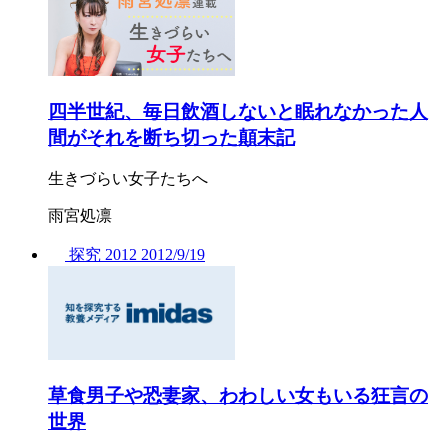
四半世紀、毎日飲酒しないと眠れなかった人
間がそれを断ち切った顛末記
生きづらい女子たちへ
雨宮処凛
探究
2012
2012/
9/19
草食男子や恐妻家、わわしい女もいる狂言の
世界