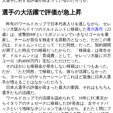
人選手に対する評価が高まっているのだろうか。
選手の大活躍で評価が急上昇
昨年のワールドカップで日本代表入りを逃しながら、セレ
ッソ大阪からドイツのドルトムントに移籍した
香川真司
（22
歳）は、攻撃的MFというポジションでいきなりゴールを量
産し、チームが首位を独走する原動力となった。だがこの香
川は、ドルトムントにとって「ただ同然」だった。契約期間
が満了した時点での移籍だったからだ。「移籍金」は発生せ
ず、ドルトムントは「育成費」として、セレッソ大阪に35万
ユーロ（約4000万円）支払っただけだった。
そのほかにも移籍金が発生しない移籍はいくつもあった。
だが、「ただ同然」で移籍しても、彼らが活躍しなかった
ら、ヨーロッパのサッカーシーンでこれほど急激に日本人選
手が増えることはなかっただろう。
日本人選手の評価が高まった最大の要因、それはもちろん
選手たちの活躍だ。
ワールドカップでの活躍を認められて、10年にFC東京か
らイタリアのチェゼーナに移籍したDF長友は、左サイドバ
ックという地味なポジションでありながら、またたく間にフ