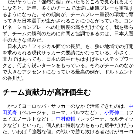
だがそうした「強烈な個」がいたるところで見られるよう
になると、近年、多くのチームでは逆に組織プレーを重視す
るようになった。その傾向が、チームプレー重視の環境で育
ってきた日本選手が生かされることにつながっている。コン
ビネーションプレーへの理解度の高さだけでなく、我を張ら
ず、チームの勝利のために仲間と協調できるのは、日本人選
手の大きな強みだ。
日本人の「フィジカル面での長所」も、狭い地域での打開
を求められる現代サッカーの要請にかなっている。小さく、
非力ではあっても、日本の選手たちはすばやいステップワー
クと、何より鋭いターンをもっている。それがチームのなか
で大きなアクセントになっている最高の例が、ドルトムント
の香川だ。
チーム貢献力が高評価生む
かつてヨーロッパ・サッカーのなかで活躍できたのは、
中
田英寿
（ペルージャ、ローマ、パルマなど）、
小野伸二
（フ
ェイエノールトなど）、
中村俊輔
（レッジーナ、セルティッ
クなど）といった、個人的に特別な力をもった選手だけだっ
た。いわば「強烈な個」の戦いで勝ち抜ける者だけがヨーロ