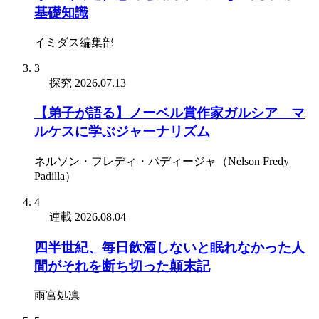
基礎知識
イミダス編集部
3
探究
2026.07.13
【弟子が語る】ノーベル賞作家ガルシア゠マ
ルケスに学ぶジャーナリズム
ネルソン・フレディ・パディージャ（Nelson Fredy
Padilla）
4
連載
2026.08.04
四半世紀、毎日飲酒しないと眠れなかった人
間がそれを断ち切った顛末記
雨宮処凛