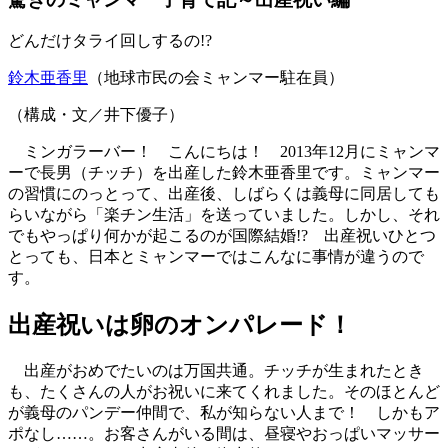
どんだけタライ回しするの!?
鈴木亜香里
（地球市民の会ミャンマー駐在員）
（構成・文／井下優子）
ミンガラーバー！ こんにちは！ 2013年12月にミャンマ
ーで長男（チッチ）を出産した鈴木亜香里です。ミャンマー
の習慣にのっとって、出産後、しばらくは義母に同居しても
らいながら「楽チン生活」を送っていました。しかし、それ
でもやっぱり何かが起こるのが国際結婚!? 出産祝いひとつ
とっても、日本とミャンマーではこんなに事情が違うので
す。
出産祝いは卵のオンパレード！
出産がおめでたいのは万国共通。チッチが生まれたとき
も、たくさんの人がお祝いに来てくれました。そのほとんど
が義母のパンデー仲間で、私が知らない人まで！ しかもア
ポなし……。お客さんがいる間は、昼寝やおっぱいマッサー