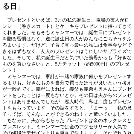
る日」
プレゼントといえば、3月の私の誕生日、職場の友人がロ
ンジー（巻きスカート）とケーキをプレゼントに持ってきて
くれました。そもそもミャンマーでは、誕生日にプレゼント
を贈る習慣はなく、逆に誕生日の人がみんなにごちそうをふ
るまいます。だけど、子育て真っ最中の私には食事会などで
きるはずもなく、友人のプレゼントはうれしいサプライズで
した。そして、私の誕生日だと気づいた義母からも「好きな
ものを買いなさい」と、5万チャット（約5000円）のプレゼ
ント！
ミャンマーでは、家計が一緒の家族に何かをプレゼントす
るよりも、好きなものを自分で買ったほうが良いという考え
が一般的です。義母によれば、義父も義弟も奥さんにプレゼ
ントをしたことは一度もないとか。その日は夫からのプレゼ
ントはありませんでしたが、恋人時代、私は二度もプレゼン
トをもらっています。その話をすると、「まーっ！ 私の息
子ってば、そんなことができるのね！」と驚いていました。
ちなみに、夫からもらったプレゼントは金のネックレスと
ブレスレット。ミャンマーでは金のアクセサリーが人気で、
その値段はデザインよりも重さで決まります。それぞれ３万