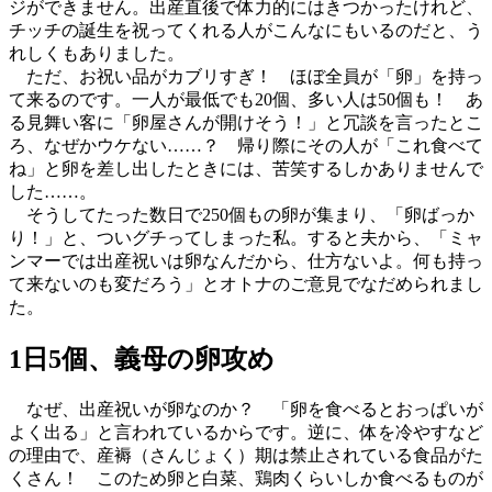
ジができません。出産直後で体力的にはきつかったけれど、
チッチの誕生を祝ってくれる人がこんなにもいるのだと、う
れしくもありました。
ただ、お祝い品がカブリすぎ！ ほぼ全員が「卵」を持っ
て来るのです。一人が最低でも20個、多い人は50個も！ あ
る見舞い客に「卵屋さんが開けそう！」と冗談を言ったとこ
ろ、なぜかウケない……？ 帰り際にその人が「これ食べて
ね」と卵を差し出したときには、苦笑するしかありませんで
した……。
そうしてたった数日で250個もの卵が集まり、「卵ばっか
り！」と、ついグチってしまった私。すると夫から、「ミャ
ンマーでは出産祝いは卵なんだから、仕方ないよ。何も持っ
て来ないのも変だろう」とオトナのご意見でなだめられまし
た。
1日5個、義母の卵攻め
なぜ、出産祝いが卵なのか？ 「卵を食べるとおっぱいが
よく出る」と言われているからです。逆に、体を冷やすなど
の理由で、産褥（さんじょく）期は禁止されている食品がた
くさん！ このため卵と白菜、鶏肉くらいしか食べるものが