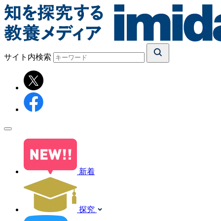
サイト内検索
新着
探究