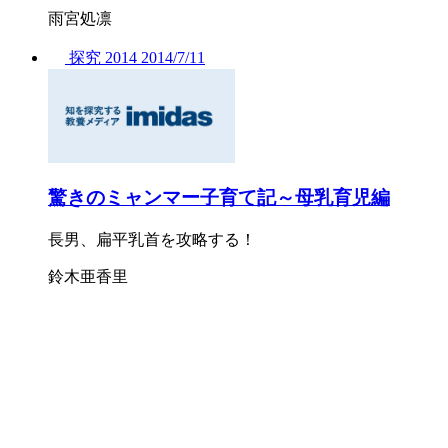
雨宮処凛
探究
2014
2014/
7/11
驚きのミャンマー子育て記～母乳育児編
長男、扁平乳首を攻略する！
鈴木亜香里