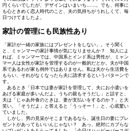
円くらいでしたが、デザインはいまいち……。でも、何事に
も心ときめく恋人時代のこと、夫の気持ちがうれしくて、毎
日つけてましたよ。
家計の管理にも民族性あり
「家計が一緒の家族にはプレゼントをしない」。そう聞く
と、ミャンマーの家計事情が気になりませんか？ 知人によ
れば、ミャンマーでは、中国系とインド系は男性が、ミャン
マー人は女性が家計を管理するのが一般的だとか。夫が中国
系であるわが家も例外ではありません。私は夫から生活費を
もらい、それがなくなったら夫に請求するというパターンで
す。
あるとき「日本では妻が家計を管理して、夫にお小遣いを
あげる家庭が多いんだよ。うちの親もそうだし」と話すと、
夫は「じゃあ外食のときは、妻が支払いをするのか？」と大
笑い。「そうだよ」と答えると「うっそー！」と、心底驚い
ていました。
しかし、男の見栄がそこまであるなら、誕生日の妻にプレ
ゼントがあってもいいんじゃない？ あっ、絶対にカブらな
いプレゼントをもらってました。「今日はハッピーバースデ