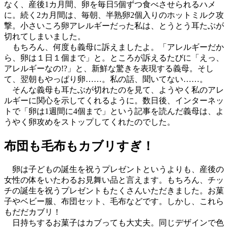
なく、産後1カ月間、卵を毎日5個ずつ食べさせられるハメ
に。続く2カ月間は、毎朝、半熟卵2個入りのホットミルク攻
撃。小さいころ卵アレルギーだった私は、とうとう耳たぶが
切れてしまいました。
もちろん、何度も義母に訴えましたよ。「アレルギーだか
ら、卵は１日１個まで」と。ところが訴えるたびに「えっ、
アレルギーなの!?」と、新鮮な驚きを表現する義母。そし
て、翌朝もやっぱり卵……。私の話、聞いてない……。
そんな義母も耳たぶが切れたのを見て、ようやく私のアレ
ルギーに関心を示してくれるように。数日後、インターネッ
トで「卵は1週間に4個まで」という記事を読んだ義母は、よ
うやく卵攻めをストップしてくれたのでした。
布団も毛布もカブリすぎ！
卵は子どもの誕生を祝うプレゼントというよりも、産後の
女性の体をいたわるお見舞い品と言えます。もちろん、チッ
チの誕生を祝うプレゼントもたくさんいただきました。お菓
子やベビー服、布団セット、毛布などです。しかし、これら
もだだカブリ！
日持ちするお菓子はカブっても大丈夫。同じデザインで色