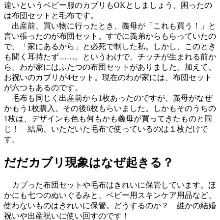
違いというベビー服のカブリもOKとしましょう。困ったの
は布団セットと毛布です。
出産前、買い物に行ったとき、義母が「これも買う！」と
言い張ったのが布団セット。すでに義弟からもらっていたの
で、「家にあるから」と必死で制した私。しかし、このとき
も聞く耳持たず……。というわけで、チッチが生まれる前か
ら、わが家にはふたつの布団セットがありました。加えて、
お祝いのカブリが4セット。現在のわが家には、布団セット
が六つもあるのです。
毛布も同じく出産前から1枚あったのですが、義母がなぜ
かもう1枚購入。その後6枚もらいました。しかもそのうちの
1枚は、デザインも色も何もかも義母が買ってきたものと同
じ！ 結局、いただいた毛布で使っているのは１枚だけで
す。
だだカブリ現象はなぜ起きる？
カブった布団セットや毛布はきれいに保管しています。ほ
かにも七つのぬいぐるみと、ベビー用スキンケア用品など、
使わないものはきれいに保管。どうするのか？ 誰かの結婚
祝いや出産祝いに使い回すのです！