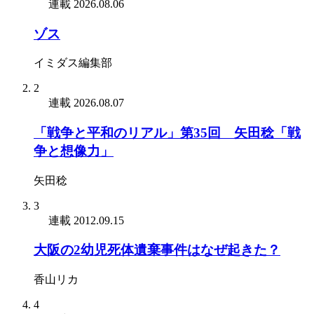
連載
2026.08.06
ゾス
イミダス編集部
2
連載
2026.08.07
「戦争と平和のリアル」第35回 矢田稔「戦
争と想像力」
矢田稔
3
連載
2012.09.15
大阪の2幼児死体遺棄事件はなぜ起きた？
香山リカ
4