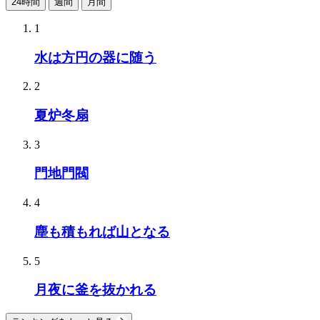
24時間
週間
月間
1
水は方円の器に随う
2
夏炉冬扇
3
門地門閥
4
塵も積もれば山となる
5
月夜に釜を抜かれる