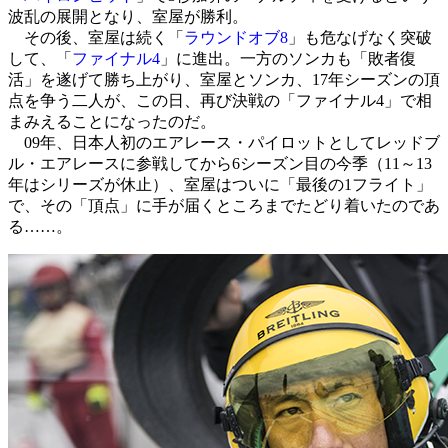
波乱の展開となり、室屋が勝利。
その後、室屋は続く「
ラウンドオブ8
」も危なげなく突破
して、「
ファイナル4
」に進出。一方のソンカも「
敗者復
活
」を遂げて勝ち上がり、室屋とソンカ、17年シーズンの頂
点を争う二人が、この日、再び決戦の「ファイナル4」で相
まみえることになったのだ。
09年、日本人初のエアレース・パイロットとしてレッドブ
ル・エアレースに参戦してから6シーズン目の今季（11～13
年はシリーズが休止）、室屋はついに「最後の1フライト」
で、その「頂点」に手が届くところまでたどり着いたのであ
る……。