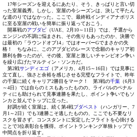
17年シーズンを迎えるにあたり、そう、きっぱりと言い切
った室屋義秀。しかし、室屋の今シーズンは、決して平たん
な道のりではなかった。ここで、最終戦インディアナポリス
に至る室屋の戦いを簡単に振り返っておこう。
開幕戦の
アブダビ
（UAE、2月10～11日）では、予選から
エンジンの不調に悩まされ、その焦りもあったのか、決勝で
は最初の「ラウンドオブ14」では
オーバーG
でまさかの失
格！ ちなみに、このアブダビのレースで念願のキャリア初
勝利を飾ったのが、その後、室屋と激しいチャンピオン争い
を繰り広げたマルティン・ソンカだ。
第2戦
サンディエゴ
（アメリカ、4月15～16日）では見事に
立て直し、強さと余裕を感じさせる完璧なフライトで、昨年
の千葉に続くキャリア2勝目をマーク！ 第3戦の
千葉
（6月3
～4日）では自らのミスもあったものの、ライバルのペナル
ティにも助けられて見事連勝を果たし、ポイント争いでもソ
ンカと並んでトップに立った。
好調が続く室屋は、続く第4戦
ブダペスト
（ハンガリー、7
月1～2日）でも3連勝こそ逃したものの、ここでも不要なリ
スクを冒さず、コンスタントに安定したフライトを心掛ける
ことで3位表彰台を獲得。ポイントランキング単独トップで
中間点を折り返す。