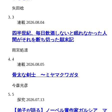
矢田稔
3
連載
2026.08.04
四半世紀、毎日飲酒しないと眠れなかった人
間がそれを断ち切った顛末記
雨宮処凛
4
連載
2026.08.05
骨太な剣士 〜ミヤマクワガタ
今森光彦
5
探究
2026.07.13
【弟子が語る】ノーベル賞作家ガルシア゠マ