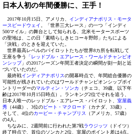
日本人初の年間優勝に、王手！
2017年10月15日、アメリカ、
インディアナポリス・モータ
ースピードウェイ
。「世界三大レース」の一つ「インディ
500マイル」の舞台として知られる、北米モータースポーツ
の聖地は、この日「素晴らしきヒコーキ野郎」たちによる
「決戦」のときを迎えていた。
世界最高レベルのパイロットたちが世界8カ所を転戦して
王座を争う
「レッドブル・エアレース・ワールドチャンピオ
ンシップ
」の2017シーズン年間王者決定の瞬間が刻一刻と近
づいていたのだ。
最終戦
インディアナポリス
の開幕時点で、年間総合優勝の
可能性が残されていたのは
ワールドチャンピオンシップポイ
ント
リーダーの
マルティン・ソンカ
（チェコ、39歳、以下年
齢は2017年10月15日時点）。ランキング2位でそれを追う、
日本人唯一のレッドブル・エアレース・パイロット、
室屋義
秀
（44歳）、3位の
ピート・マクロード
（カナダ、33歳）、
そして、4位の
カービー・チャンブリス
（アメリカ、57歳）
の4人。
ちなみに、2週間前に行われた第7戦
ラウジッツ
（ドイツ）
終了時点で、首位のソンカと2位、室屋のポイント差は4点。