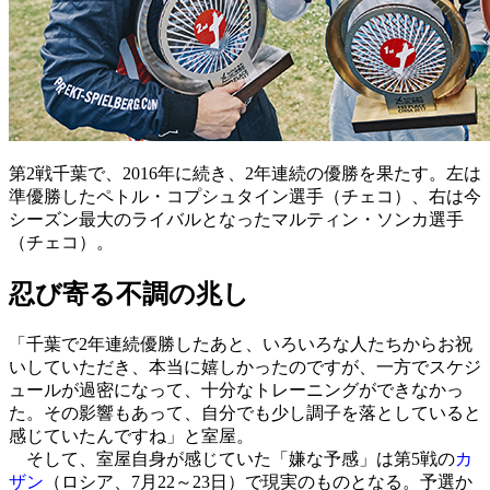
第2戦千葉で、2016年に続き、2年連続の優勝を果たす。左は
準優勝したペトル・コプシュタイン選手（チェコ）、右は今
シーズン最大のライバルとなったマルティン・ソンカ選手
（チェコ）。
忍び寄る不調の兆し
「千葉で2年連続優勝したあと、いろいろな人たちからお祝
いしていただき、本当に嬉しかったのですが、一方でスケジ
ュールが過密になって、十分なトレーニングができなかっ
た。その影響もあって、自分でも少し調子を落としていると
感じていたんですね」と室屋。
そして、室屋自身が感じていた「嫌な予感」は第5戦の
カ
ザン
（ロシア、7月22～23日）で現実のものとなる。予選か