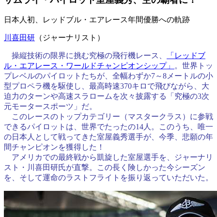
日本人初、レッドブル・エアレース年間優勝への軌跡
川喜田研
（ジャーナリスト）
操縦技術の限界に挑む究極の飛行機レース、
「レッドブ
ル・エアレース・ワールドチャンピオンシップ」
。世界トッ
プレベルのパイロットたちが、全幅わずか7～8メートルの小
型プロペラ機を駆使し、最高時速370キロで飛びながら、大
迫力のターンや高速スラロームを次々披露する「究極の3次
元モータースポーツ」だ。
このレースのトップカテゴリー（マスタークラス）に参戦
できるパイロットは、世界でたったの14人。このうち、唯一
の日本人として戦ってきた室屋義秀選手が、今季、悲願の年
間チャンピオンを獲得した！
アメリカでの最終戦から凱旋した室屋選手を、ジャーナリ
スト・川喜田研氏が直撃。この長く険しかった今シーズン
を、そして運命のラストフライトを振り返っていただいた。