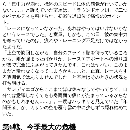
ら「集中力が崩れ、機体のスピードに体の感覚が付いていか
ない……」と訴えていた室屋は、「ラウンドオブ14」で二つ
のペナルティを科せられ、初戦敗退13位で痛恨の0ポイン
ト。
「レースになっていなかった。あれはやってはいけないかな
というレースでした」と室屋。しかも、この日、彼の集中力
を奪っていたのは、疲れやトレーニング不足だけではなかっ
たようだ。
「上空で旋回しながら、自分のフライト順を待っているころ
から、雨が強まったばかりか、レースエアポートへの帰り道
が雲で完全にふさがってきたんです。これはヤバい、このま
まだと帰れなくなってしまうかも……と、正直、レースをす
る雰囲気ではありませんでした」と室屋はそのときの状況を
打ち明ける。
「サンディエゴからここまでほぼ休みなしでやってきて、自
分では意識しなくても心身両面で疲れがたまっているからな
のかもしれません……」。一度はハッキリと見えていた「年
間王者」が、カザンの空を覆う雲の中に少しずつ隠れ始めて
いた。
第6戦、今季最大の危機