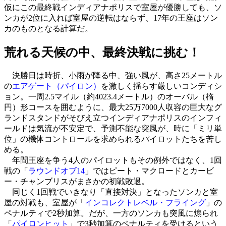
仮にこの最終戦インディアナポリスで室屋が優勝しても、ソ
ンカが2位に入れば室屋の逆転はならず、17年の王座はソン
カのものとなる計算だ。
荒れる天候の中、最終決戦に挑む！
決勝日は時折、小雨が降る中、強い風が、高さ25メートル
の
エアゲート（
パイロン
）
を激しく揺らす厳しいコンディシ
ョン。一周2.5マイル（約4023.4メートル）のオーバル（楕
円）形コースを囲むように、最大25万7000人収容の巨大なグ
ランドスタンドがそびえ立つインディアナポリスのインフィ
ールドは気流が不安定で、予測不能な突風が、時に「ミリ単
位」の機体コントロールを求められるパイロットたちを苦し
める。
年間王座を争う4人のパイロットもその例外ではなく、1回
戦の「
ラウンドオブ14
」ではピート・マクロードとカービ
ー・チャンブリスがまさかの初戦敗退。
同じく1回戦でいきなり「直接対決」となったソンカと室
屋の対戦も、室屋が「
インコレクトレベル・フライング
」の
ペナルティで2秒加算。だが、一方のソンカも突風に煽られ
「
パイロンヒット
」で3秒加算のペナルティを受けるという