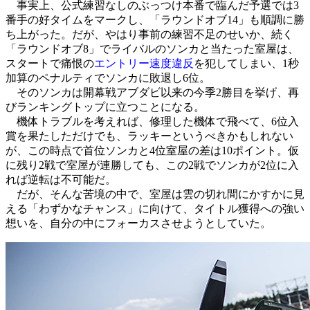
事実上、公式練習なしのぶっつけ本番で臨んだ予選では3
番手の好タイムをマークし、「ラウンドオブ14」も順調に勝
ち上がった。だが、やはり事前の練習不足のせいか、続く
「ラウンドオブ8」でライバルのソンカと当たった室屋は、
スタートで痛恨の
エントリー速度違反
を犯してしまい、1秒
加算のペナルティでソンカに敗退し6位。
そのソンカは開幕戦アブダビ以来の今季2勝目を挙げ、再
びランキングトップに立つことになる。
機体トラブルを考えれば、修理した機体で飛べて、6位入
賞を果たしただけでも、ラッキーというべきかもしれない
が、この時点で首位ソンカと4位室屋の差は10ポイント。仮
に残り2戦で室屋が連勝しても、この2戦でソンカが2位に入
れば逆転は不可能だ。
だが、そんな苦境の中で、室屋は雲の切れ間にかすかに見
える「わずかなチャンス」に向けて、タイトル獲得への強い
想いを、自分の中にフォーカスさせようとしていた。