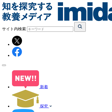
サイト内検索
新着
探究