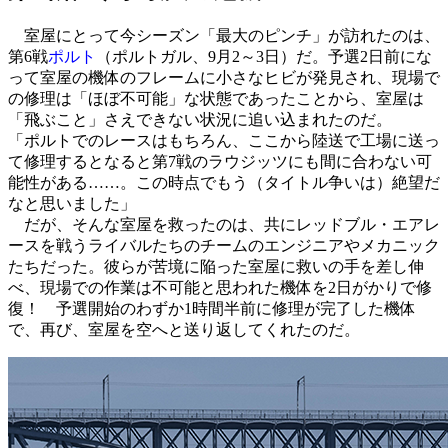
室屋にとって今シーズン「最大のピンチ」が訪れたのは、
第6戦
ポルト
（ポルトガル、9月2～3日）だ。予選2日前にな
って室屋の機体のフレームに小さなヒビが発見され、現場で
の修理は「ほぼ不可能」な状態であったことから、室屋は
「飛ぶこと」さえできない状況に追い込まれたのだ。
「ポルトでのレースはもちろん、ここから陸送で工場に送っ
て修理するとなると第7戦のラウジッツにも間に合わない可
能性がある……。この時点でもう（タイトル争いは）絶望だ
なと思いました」
だが、そんな室屋を救ったのは、共にレッドブル・エアレ
ースを戦うライバルたちのチームのエンジニアやメカニック
たちだった。彼らが苦境に陥った室屋に救いの手を差し伸
べ、現場での作業は不可能と思われた機体を2日がかりで修
復！ 予選開始のわずか1時間半前に修理が完了した機体
で、再び、室屋を空へと送り返してくれたのだ。