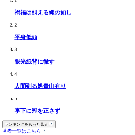
1
禍福は糾える縄の如し
2
平身低頭
3
眼光紙背に徹す
4
人間到る処青山有り
5
李下に冠を正さず
ランキングをもっと見る
著者一覧はこちら