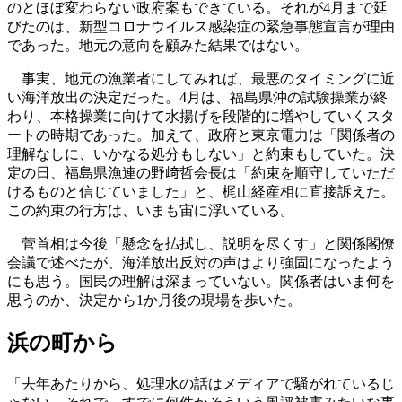
のとほぼ変わらない政府案もできている。それが4月まで延
びたのは、新型コロナウイルス感染症の緊急事態宣言が理由
であった。地元の意向を顧みた結果ではない。
事実、地元の漁業者にしてみれば、最悪のタイミングに近
い海洋放出の決定だった。4月は、福島県沖の試験操業が終
わり、本格操業に向けて水揚げを段階的に増やしていくスタ
ートの時期であった。加えて、政府と東京電力は「関係者の
理解なしに、いかなる処分もしない」と約束もしていた。決
定の日、福島県漁連の野﨑哲会長は「約束を順守していただ
けるものと信じていました」と、梶山経産相に直接訴えた。
この約束の行方は、いまも宙に浮いている。
菅首相は今後「懸念を払拭し、説明を尽くす」と関係閣僚
会議で述べたが、海洋放出反対の声はより強固になったよう
にも思う。国民の理解は深まっていない。関係者はいま何を
思うのか、決定から1か月後の現場を歩いた。
浜の町から
「去年あたりから、処理水の話はメディアで騒がれているじ