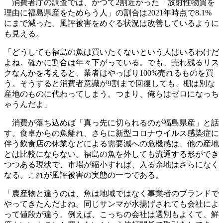
消費者庁の調査では、かつて2割近かった「放射性物質を
理由に福島県産をためらう人」の割合は2021年時点で8.1%
にまで減った。風評被害をめぐる状況は改善しているように
も見える。
「どうしても福島の魚は買いたくないという人はいるわけだ
よね。確かに割合は年々下がっている。でも、売れ残るリス
クなんかを考えると、業者はやっぱり100%売れるものを買
う。そうすると消費者意識が9割まで回復しても、棚は別な
産地のものに代わってしまう。つまり、俺らはゼロになっち
ゃうんだよ」
消費が落ち込めば「真っ先に切られるのが福島県産」と話
す。食卓からの魚離れ、さらに新型コロナウイルス感染症に
伴う飲食店の休業などによる需要減への危機感は、他の産地
とは比較にならない。福島の魚を外しても流通する形ができ
つつある現状で、市場が縮小すれば、入る余地はさらになく
なる。これが風評被害の実態の一つである。
「農産物と違うのは、魚は地域ではなく事業者のブランドで
やってきたんだよね。同じサンマが水揚げされても会社によ
って値段が違う。例えば、こっちの会社は選別もよくて、鮮