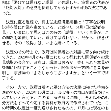
相は「避けては通れない課題」と強調した。漁業者の代表が
「絶対反対」の意見を伝達してからわずか6日後の決定であ
った。
決定に至る過程で、梶山弘志経済産業相は「丁寧な説明、
説得を旨に作業を進めている」と述べた（4月7日の記者会
見）。いまにして思えばこの時の「説得」という言葉が、こ
の問題を象徴していた。避けては通れない。だから、説き伏
せる。その「説得」は、いまも続いている。
決定のその時まで、政府は関係者との対話に背を向け続け
てきた。2020年4月から7度にわたって行われた関係者への意
見聴取の会合で、政府は、議論はおろか、寄せられた意見や
疑問に回答することもなかった。関係者が一方的に意見を表
明し、事務局の「よろしゅうございますか」という一言で終
了する。
その一方で、政府は着々と処分方法の決定に向けた準備を
進めていた。2020年10月には、ほぼ海への放出が結論づけら
れていたと言える。この頃、海洋放出に向け、それ以外の処
分方法をすべて否定する資料が政府内で作成されていた。こ
の時期の決定は一度先送りされたものの、12月には現在のも