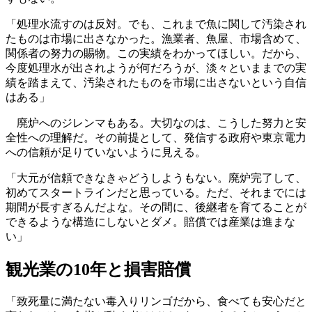
「処理水流すのは反対。でも、これまで魚に関して汚染され
たものは市場に出さなかった。漁業者、魚屋、市場含めて、
関係者の努力の賜物。この実績をわかってほしい。だから、
今度処理水が出されようが何だろうが、淡々といままでの実
績を踏まえて、汚染されたものを市場に出さないという自信
はある」
廃炉へのジレンマもある。大切なのは、こうした努力と安
全性への理解だ。その前提として、発信する政府や東京電力
への信頼が足りていないように見える。
「大元が信頼できなきゃどうしようもない。廃炉完了して、
初めてスタートラインだと思っている。ただ、それまでには
期間が長すぎるんだよな。その間に、後継者を育てることが
できるような構造にしないとダメ。賠償では産業は進まな
い」
観光業の10年と損害賠償
「致死量に満たない毒入りリンゴだから、食べても安心だと