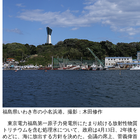
福島県いわき市の小名浜港。撮影：木田修作
東京電力福島第一原子力発電所にたまり続ける放射性物質
トリチウムを含む処理水について、政府は4月13日、2年後を
めどに、海に放出する方針を決めた。会議の席上、菅義偉首