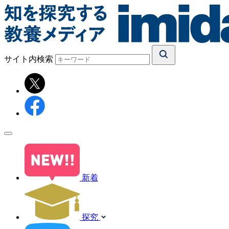
サイト内検索
新着
探究