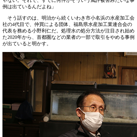
ゃない。それで、すでに何件かそういう風評被害みたいな事
例は出ているんだよね」
そう話すのは、明治から続くいわき市小名浜の水産加工会
社の4代目で、仲買による団体、福島県水産加工業連合会の
代表を務める小野利仁だ。処理水の処分方法が注目され始め
た2020年から、首都圏などの業者の一部で取引をやめる事例
が出ていると明かす。