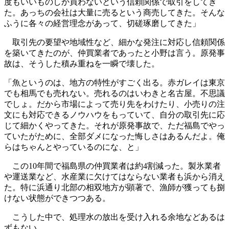
度もいいものしか買わないという信頼関係で取引をしてき
た。あっちの会社は大量に売るという商売してきた。そんな
ふうに各々の経営理念があって、切磋琢磨してきた」
取引先の要望や地域性など、細かな発注に対応し信頼関係
を築いてきたのが、仲買業者であったと小野は言う。原発事
故は、そうした積み重ねを一瞬で壊した。
「魚というのは、地方の特性がすごく出る。赤ガレイは東京
でも相馬でも売れない。売れるのはいわきと名古屋。不思議
でしょ。だから市場によって売り先をわけたり、小売りの注
文にも対応できるノウハウをもっていて、自分の取引先に応
じて細かくやってきた。それが原発事故で、ただ福島でやっ
ていたがために、全部ダメになった悔しさはあるんだよ。俺
らはちゃんとやっているのにな、と」
この10年間で福島県の仲買業者は約4割減った。製氷業者
や運送業など、水産業に欠けてはならない業者も浜から消え
た。特に浜通り北部の相双地方が顕著で、漁師が獲っても捌
けない状態ができつつある。
こうした中で、処理水の放出を受け入れる余地などあるは
ずもない。