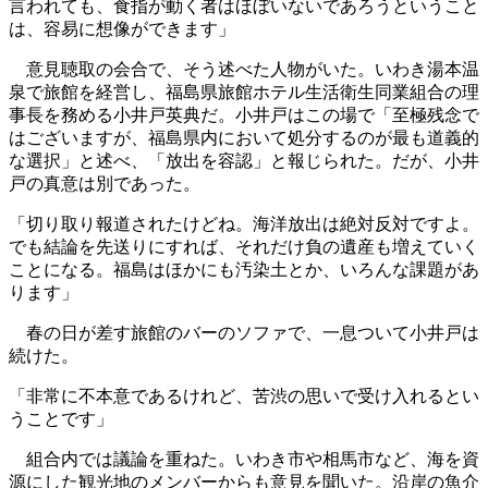
言われても、食指が動く者はほぼいないであろうということ
は、容易に想像ができます」
意見聴取の会合で、そう述べた人物がいた。いわき湯本温
泉で旅館を経営し、福島県旅館ホテル生活衛生同業組合の理
事長を務める小井戸英典だ。小井戸はこの場で「至極残念で
はございますが、福島県内において処分するのが最も道義的
な選択」と述べ、「放出を容認」と報じられた。だが、小井
戸の真意は別であった。
「切り取り報道されたけどね。海洋放出は絶対反対ですよ。
でも結論を先送りにすれば、それだけ負の遺産も増えていく
ことになる。福島はほかにも汚染土とか、いろんな課題があ
ります」
春の日が差す旅館のバーのソファで、一息ついて小井戸は
続けた。
「非常に不本意であるけれど、苦渋の思いで受け入れるとい
うことです」
組合内では議論を重ねた。いわき市や相馬市など、海を資
源にした観光地のメンバーからも意見を聞いた。沿岸の魚介