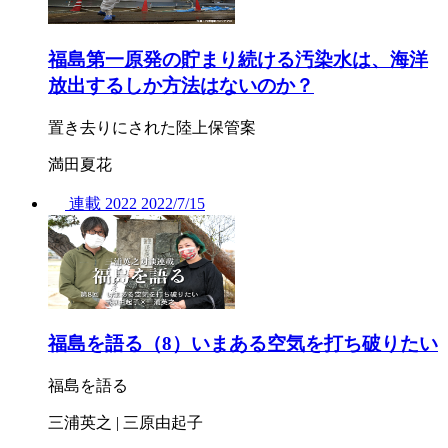
福島第一原発の貯まり続ける汚染水は、海洋
放出するしか方法はないのか？
置き去りにされた陸上保管案
満田夏花
連載
2022
2022/
7/15
福島を語る（8）いまある空気を打ち破りたい
福島を語る
三浦英之 | 三原由起子