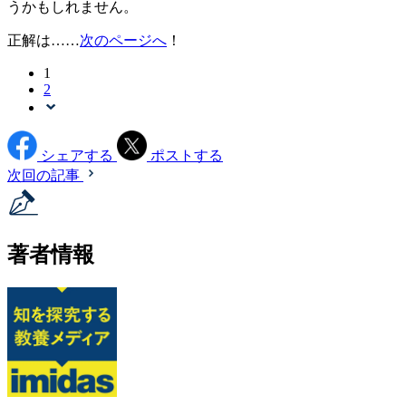
うかもしれません。
正解は……
次のページへ
！
1
2
シェアする
ポストする
次回の記事
著者情報