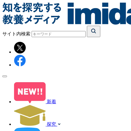
サイト内検索
新着
探究