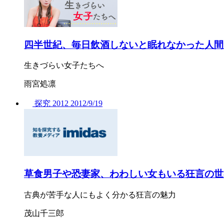
四半世紀、毎日飲酒しないと眠れなかった人間
生きづらい女子たちへ
雨宮処凛
探究
2012
2012/
9/19
草食男子や恐妻家、わわしい女もいる狂言の世
古典が苦手な人にもよく分かる狂言の魅力
茂山千三郎