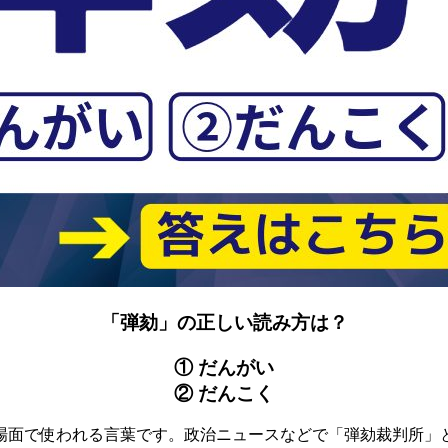
「弾劾」の正しい読み方は？
① だんがい
② だんこく
場面で使われる言葉です。政治ニュースなどで「弾劾裁判所」