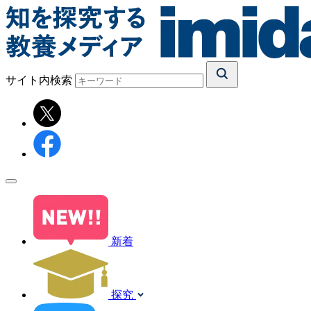
サイト内検索
新着
探究