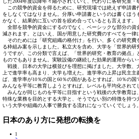
した2004年度以降年々縮小されていて、代わりに各研究室
この競争的資金を得るために、研究現場では絶えず申請書作
をしなくてはなりません。分厚い申請書というのは書くほう
かなく、結果的に互いの首を絞め合っているとも言えます。
全部を競争的資金にするのでなく、ベーシックな部分の資金
減されます。とはいえ、国が用意した研究費のすべてを一律
そのためには「研究組織の格付け」を行い、多くの研究費を獲
る枠組み案を示しました。私立大を含め、大学を「世界的研
うですが、この分類で言えば、「世界的研究・教育の拠点」
ものでもありません。実験設備の継続した効果的運用からい
戦後、日本の大学は横並びを理想に掲げました。大学数、大
上で進学率も高まり、大学も増えた。進学率の上昇は民主主
ば、進学率が10％の国と60％の国があるとすれば、10％
みんなを平等に教育しようとすれば、レベルも平均化されて
みんなが同じものを平等に目指すという戦後の大学教育は、
特殊な業務を目的とする大学と、そうでない別の特徴を持つ
いう大学や組織の人事で勝負する流れになっていくでしょう
日本のあり方に発想の転換を
1