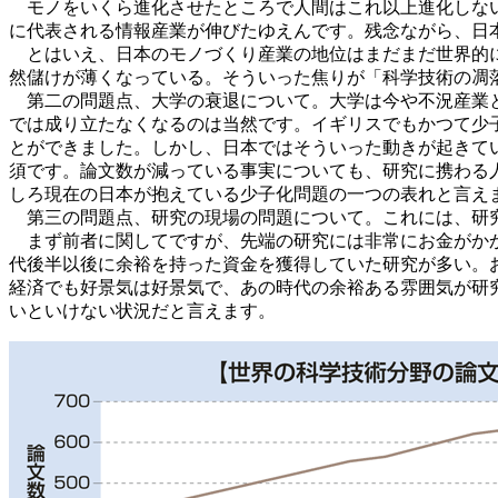
モノをいくら進化させたところで人間はこれ以上進化しない
に代表される情報産業が伸びたゆえんです。残念ながら、日
とはいえ、日本のモノづくり産業の地位はまだまだ世界的に
然儲けが薄くなっている。そういった焦りが「科学技術の凋
第二の問題点、大学の衰退について。大学は今や不況産業と
では成り立たなくなるのは当然です。イギリスでもかつて少
とができました。しかし、日本ではそういった動きが起きて
須です。論文数が減っている事実についても、研究に携わる
しろ現在の日本が抱えている少子化問題の一つの表れと言え
第三の問題点、研究の現場の問題について。これには、研究
まず前者に関してですが、先端の研究には非常にお金がかか
代後半以後に余裕を持った資金を獲得していた研究が多い。
経済でも好景気は好景気で、あの時代の余裕ある雰囲気が研
いといけない状況だと言えます。