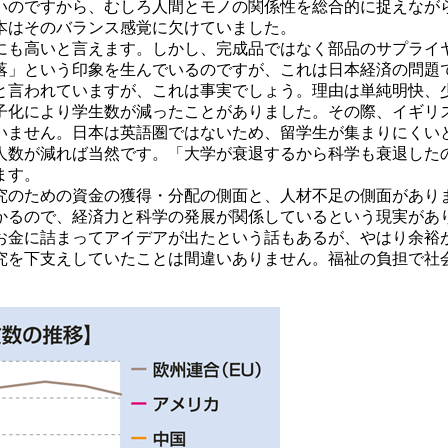
のですから、むしろ人間とモノの関係性を総合的に捉えなが
本はそのバランス感覚に欠けていました。
も高いと言えます。しかし、完成品ではなく部品のサプライ
落」という印象を生んでいるのですが、これは日本経済の問題
言われていますが、これは事実でしょう。理由は単純明快、
子化により学生数が減ったことがありました。その際、イギリ
いません。日本は英語圏ではないため、留学生が集まりにくい
人数が減れば当然です。「大学が衰退するから科学も衰退した
ます。
のための資金の獲得・分配の側面と、人材不足の側面があり
るので、経済力と科学の発展が関係しているという現実があり
お金に詰まってアイデアが出たという話もあるが、やはり余裕
究を下支えしていたことは間違いありません。福祉の負担で社