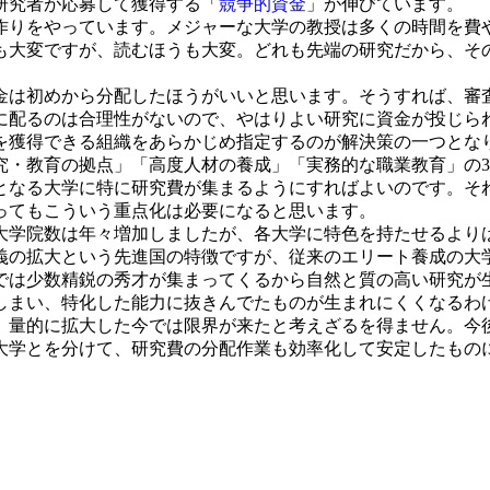
・研究者が応募して獲得する「
競争的資金
」が伸びています。
りをやっています。メジャーな大学の教授は多くの時間を費
も大変ですが、読むほうも大変。どれも先端の研究だから、そ
は初めから分配したほうがいいと思います。そうすれば、審
に配るのは合理性がないので、やはりよい研究に資金が投じら
得できる組織をあらかじめ指定するのが解決策の一つとなりま
究・教育の拠点」「高度人材の養成」「実務的な職業教育」の
となる大学に特に研究費が集まるようにすればよいのです。そ
ってもこういう重点化は必要になると思います。
学院数は年々増加しましたが、各大学に特色を持たせるより
義の拡大という先進国の特徴ですが、従来のエリート養成の大
の国では少数精鋭の秀才が集まってくるから自然と質の高い研究が
しまい、特化した能力に抜きんでたものが生まれにくくなるわ
量的に拡大した今では限界が来たと考えざるを得ません。今
大学とを分けて、研究費の分配作業も効率化して安定したもの
。