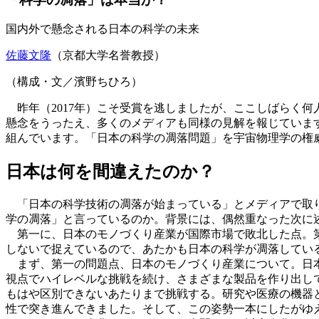
国内外で懸念される日本の科学の未来
佐藤文隆
（京都大学名誉教授）
（構成・文／濱野ちひろ）
昨年（2017年）こそ受賞を逃しましたが、ここしばらく
懸念をうったえ、多くのメディアも同様の見解を報じています。さらに
組んでいます。「日本の科学の凋落問題」を宇宙物理学の権
日本は何を間違えたのか？
「日本の科学技術の凋落が始まっている」とメディアで取り
学の凋落」と言っているのか。背景には、偶然重なった次に
第一に、日本のモノづくり産業が国際市場で敗北した点。第
しないで捉えているので、あたかも日本の科学が凋落してい
まず、第一の問題点、日本のモノづくり産業について。日本
視点でハイレベルな挑戦を続け、さまざまな製品を作り出し
もはや区別できないあたりまで挑戦する。研究や医療の機器
性で突き進んできました。そして、この姿勢一本にしたがゆ