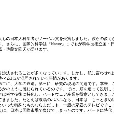
何人もの日本人科学者がノーベル賞を受賞しました。彼らの多く
、国際的科学誌『Nature』までもが科学技術立国・日本の未来を案
威・佐藤文隆氏が語ります。
沙汰されることが多くなっています。しかし、私に言わせれ
述べる3点が混同されている事情があります。
二に、大学の衰退。第三に、研究の現場の問題です。本来、こ
るかのように感じられているのです。では、順を追って説明し
は科学技術に特化し、ハードウェア産業を得意としてきまし
てきました。たとえば液晶のパネルなら、日本は「もっときめ
といった特殊なものならまだしも、一般の家庭のテレビでそこ
えに、日本は国際市場で負けてしまったのです。ハードに特化