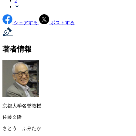
2
シェアする
ポストする
著者情報
京都大学名誉教授
佐藤文隆
さとう ふみたか