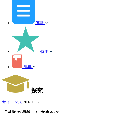
連載
特集
辞典
探究
サイエンス
2018.05.25
「科学の凋落」は本当か？