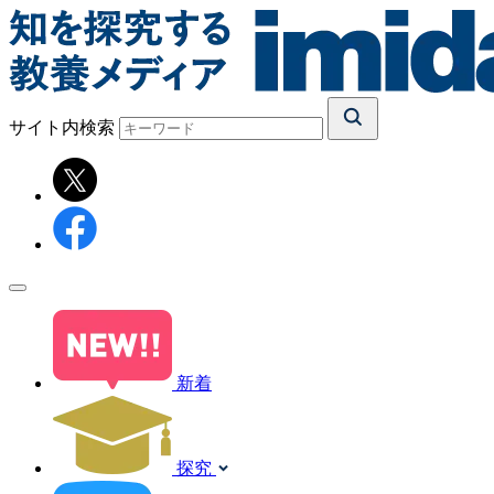
サイト内検索
新着
探究