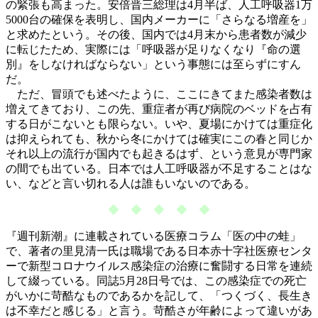
の緊張も高まった。安倍晋三総理は4月半ば、人工呼吸器1万
5000台の確保を表明し、国内メーカーに「さらなる増産を」
と求めたという。その後、国内では4月末から患者数が減少
に転じたため、実際には「呼吸器が足りなくなり『命の選
別』をしなければならない」という事態には至らずにすん
だ。
ただ、冒頭でも述べたように、ここにきてまた感染者数は
増えてきており、この先、重症者が再び病院のベッドを占有
する日がこないとも限らない。いや、夏場にかけては重症化
は抑えられても、秋から冬にかけては確実にこの春と同じか
それ以上の流行が国内でも起きるはず、という意見が専門家
の間でも出ている。日本では人工呼吸器が不足することはな
い、などと言い切れる人は誰もいないのである。
◆ ◆ ◆ ◆ ◆
『週刊新潮』に連載されている医療コラム「医の中の蛙」
で、著者の里見清一氏は職場である日本赤十字社医療センタ
ーで新型コロナウイルス感染症の治療に奮闘する日常を連続
して綴っている。同誌5月28日号では、この感染症での死亡
がいかに苛酷なものであるかを記して、「つくづく、長生き
は不幸だと感じる」と言う。苛酷さが年齢によって違いがあ