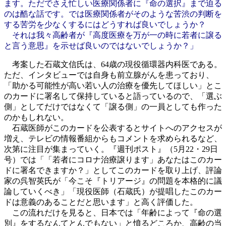
ます。ただでさえ忙しい医療関係者に『命の選択』まで迫る
のは酷な話です。では医療関係者がそのような苦渋の判断を
する苦労を少なくするにはどうすれば良いでしょうか？
それは我々高齢者が『高度医療を万が一の時に若者に譲る
と言う意思』を示せば良いのではないでしょうか？」
考案した石蔵文信氏は、64歳の現役循環器内科医である。
ただ、インタビューでは自身も前立腺がんを患っており、
「助かる可能性が高い若い人の治療を優先してほしい」とこ
のカードに署名して保持していると語っているので、「選ぶ
側」としてだけではなくて「譲る側」の一員としても作った
のかもしれない。
石蔵医師がこのカードを公表するとサイトへのアクセスが
増え、テレビの情報番組からもコメントを求められるなど、
次第に注目が集まっていく。『週刊ポスト』（5月22・29日
号）では「「若者にコロナ治療譲ります」あなたはこのカー
ドに署名できますか？」としてこのカードを取り上げ、評論
家の呉智英氏が「今こそ『トリアージ』の問題を本格的に議
論していくべき」「現役医師（石蔵氏）が提唱したこのカー
ドは意義のあることだと思います」と高く評価した。
この流れだけを見ると、日本では「年齢によって『命の選
別』をするなんてとんでもない」と憤るどころか、高齢の当