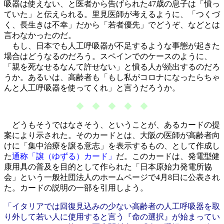
吸器は使えない、と医者から告げられた47歳の息子は「憤っ
ていた」と伝えられる。里見医師が考えるように、「つくづ
く、長生きは不幸」だから「若者優先」でどうぞ、などとは
言わなかったのだ。
もし、日本でも人工呼吸器が不足するような事態が起きた
場合はどうなるのだろう。スペインでのケースのように、
「親を死なせるなんて許せない」と憤る人が続出するのだろ
うか。あるいは、高齢者も「もし私がコロナになったらちゃ
んと人工呼吸器を使ってくれ」と言うだろうか。
◆ ◆ ◆ ◆ ◆
どうもそうではなさそう、ということが、あるカードの提
案により示された。そのカードとは、大阪の医師が高齢者向
けに「集中治療を譲る意志」を表示するもの、として作成し
た
通称「譲（ゆずる）カード」
だ。このカードは、発電型健
康用具の普及を目的として作られた「日本原始力発電所協
会」という一般社団法人のホームページで4月8日に公表され
た。カードの説明の一部を引用しよう。
「イタリアでは回復見込みの少ない高齢者の人工呼吸器を取
り外して若い人に使用すると言う『命の選択』が始まってい