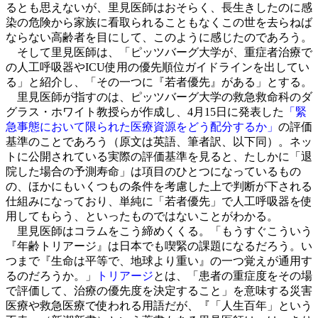
るとも思えないが、里見医師はおそらく、長生きしたのに感
染の危険から家族に看取られることもなくこの世を去らねば
ならない高齢者を目にして、このように感じたのであろう。
そして里見医師は、「ピッツバーグ大学が、重症者治療で
の人工呼吸器やICU使用の優先順位ガイドラインを出してい
る」と紹介し、「その一つに『若者優先』がある」とする。
里見医師が指すのは、ピッツバーグ大学の救急救命科のダ
グラス・ホワイト教授らが作成し、4月15日に発表した
「緊
急事態において限られた医療資源をどう配分するか」
の評価
基準のことであろう（原文は英語、筆者訳、以下同）。ネッ
トに公開されている実際の評価基準を見ると、たしかに「退
院した場合の予測寿命」は項目のひとつになっているもの
の、ほかにもいくつもの条件を考慮した上で判断が下される
仕組みになっており、単純に「若者優先」で人工呼吸器を使
用してもらう、といったものではないことがわかる。
里見医師はコラムをこう締めくくる。「もうすぐこういう
『年齢トリアージ』は日本でも喫緊の課題になるだろう。い
つまで『生命は平等で、地球より重い』の一つ覚えが通用す
るのだろうか。」
トリアージ
とは、「患者の重症度をその場
で評価して、治療の優先度を決定すること」を意味する災害
医療や救急医療で使われる用語だが、『「人生百年」という