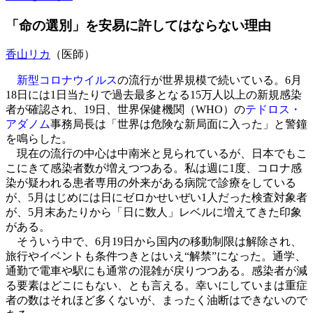
「命の選別」を安易に許してはならない理由
香山リカ
（医師）
新型コロナウイルス
の流行が世界規模で続いている。6月
18日には1日当たりで過去最多となる15万人以上の新規感染
者が確認され、19日、世界保健機関（WHO）の
テドロス・
アダノム
事務局長は「世界は危険な新局面に入った」と警鐘
を鳴らした。
現在の流行の中心は中南米と見られているが、日本でもこ
こにきて感染者数が増えつつある。私は週に1度、コロナ感
染が疑われる患者専用の外来がある病院で診療をしている
が、5月はじめには日にゼロかせいぜい1人だった検査対象者
が、5月末あたりから「日に数人」レベルに増えてきた印象
がある。
そういう中で、6月19日から国内の移動制限は解除され、
旅行やイベントも条件つきとはいえ“解禁”になった。通学、
通勤で電車や駅にも通常の混雑が戻りつつある。感染者が減
る要素はどこにもない、とも言える。幸いにしていまは重症
者の数はそれほど多くないが、まったく油断はできないので