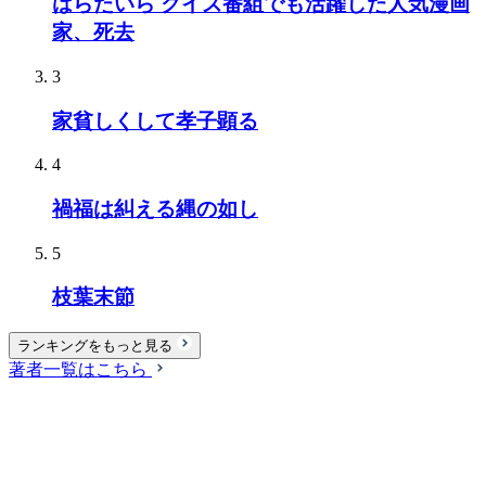
はらたいら クイズ番組でも活躍した人気漫画
家、死去
3
家貧しくして孝子顕る
4
禍福は糾える縄の如し
5
枝葉末節
ランキングをもっと見る
著者一覧はこちら