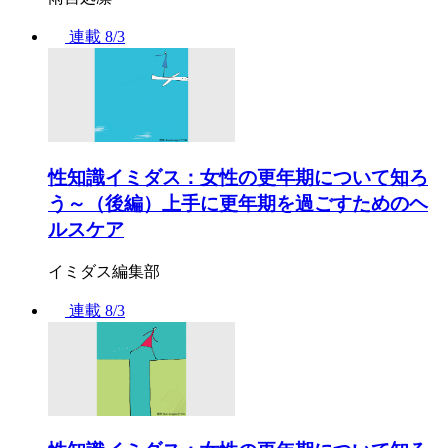
連載
8/3
性知識イミダス：女性の更年期について知ろ
う～（後編）上手に更年期を過ごすためのヘ
ルスケア
イミダス編集部
連載
8/3