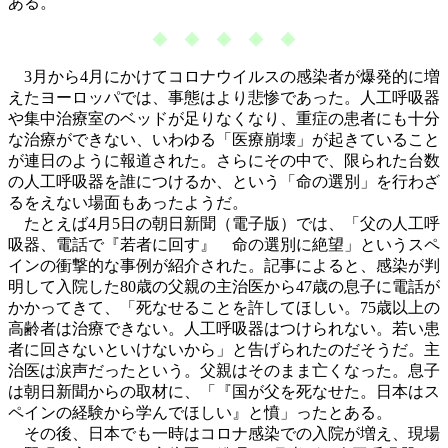
ある。
◆ ◆ ◆ ◆ ◆
3月から4月にかけてコロナウイルスの感染者が爆発的に増
えたヨーロッパでは、事態はより悲惨であった。人工呼吸器
や集中治療室のベッドが足りなくなり、重症の患者にも十分
な治療ができない、いわゆる「医療崩壊」が起きていること
が連日のように報道された。さらにその中で、限られた台数
の人工呼吸器を誰につけるか、という「命の選別」を行わざ
るをえない場面もあったようだ。
たとえば4月5日の朝日新聞（電子版）では、「父の人工呼
吸器、電話で『若者に回す』 命の選別に絶望」というスペ
インの衝撃的な事例が紹介された。記事によると、感染が判
明して入院した80歳の父親の主治医から47歳の息子に電話が
かかってきて、「死なせることを許してほしい。75歳以上の
高齢者は治療できない。人工呼吸器はつけられない。若い患
者に回さないといけないから」と告げられたのだそうだ。主
治医は涙声だったという。父親はそのまま亡くなった。息子
は朝日新聞からの取材に、「『国が父を死なせた。日本はス
ペインの経験から学んでほしい』と憤」ったとある。
その後、日本でも一時はコロナ感染での入院が増え、現場