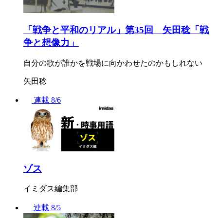
「戦争と平和のリアル」第35回 矢田稔「戦
争と想像力」
自分の歌が誰かを戦場に向かわせたのかもしれない
矢田稔
連載
8/6
ゾス
イミダス編集部
連載
8/5