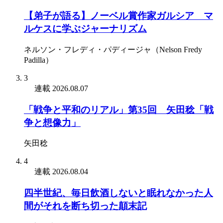
【弟子が語る】ノーベル賞作家ガルシア゠マ
ルケスに学ぶジャーナリズム
ネルソン・フレディ・パディージャ（Nelson Fredy
Padilla）
3
連載
2026.08.07
「戦争と平和のリアル」第35回 矢田稔「戦
争と想像力」
矢田稔
4
連載
2026.08.04
四半世紀、毎日飲酒しないと眠れなかった人
間がそれを断ち切った顛末記