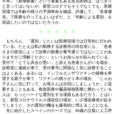
不幸』（新潮新書）という著書もある里見医師は、はっきり
と言ってはいないが、新型コロナでもそうでなくても、医療
現場では年齢や残りの予測寿命を確認、評価して、「若者優
先」で医療を行ってもよいはずだ、と「年齢による選別」を
容認したいのではないだろうか。
◆ ◆ ◆ ◆ ◆
もちろん、「選別」じたいは医療現場では日常的に行われ
ている。たとえば私の勤務する診療所の待合室にも、「患者
さまの状況によって診察の順番が番号通りではないことがあ
りますがご理解ください」というお知らせが貼られている。
受付で「とても具合が悪い」と訴える患者さんがいる場合、
診察室に連絡が来て、受付番号に関係なく先に診察すること
はよくある。あるいは、インフルエンザワクチンの接種を希
望する親子が来て、ワクチンの残りが１本の場合、「じゃお
子さんに先に打って、お母さんは次回にしましょうか」と提
案することもある。救急医療や臓器移植医療に携わっている
人は、もっとハードな選別をする場面もあるだろう。とはい
え、新型コロナウイルス感染症の場合、いざ感染爆発が起き
てしまうと、その選別の機会も爆発的に増えることになる。
先に紹介したスペインのケースでは、80歳の父親に人工呼