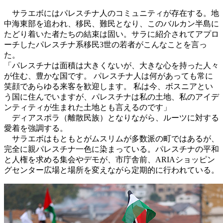
サラエボにはパレスチナ人のコミュニティが存在する。地
中海東部を追われ、移民、難民となり、このバルカン半島に
たどり着いた者たちの結束は固い。サラに紹介されてアプロ
ーチしたパレスチナ系移民3世の若者がこんなことを言っ
た。
「パレスチナは面積は大きくないが、大きな心を持った人々
が住む、豊かな国です。 パレスチナ人は何があっても常に
笑顔であらゆる来客を歓迎します。 私は今、ボスニアとい
う国に住んでいますが、パレスチナは私の土地、私のアイデ
ンティティが生まれた土地とも言えるのです」
ディアスポラ（離散民族）となりながら、ルーツに対する
愛着を強調する。
サラエボはもともとがムスリムが多数派の町ではあるが、
完全に親パレスチナ一色に染まっている。パレスチナの平和
と人権を求める集会やデモが、市庁舎前、ARIAショッピン
グセンター広場と場所を変えながら定期的に行われている。