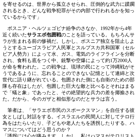
を寄せるのは、世界から孤立させられ、圧倒的な武力に蹂躙
されるとき、どんな戦争犯罪がその内部で行われるかを知っ
ているからです」
ボスニア・ヘルツェゴビナ紛争のさなか、1992年から4年
近く続いた
サラエボ包囲戦
のことを語っている。もちろんサ
ラが生まれる前の惨禍だ。しかし、ボスニア独立を阻止しよ
うとするユーゴスラビア人民軍とスルプスカ共和国軍（セル
ビア人勢力）によって水、ガス、電気のライフラインを分断
され、食料も底をつく中、銃撃や空爆によって約1万2000人
が命を奪われた。この戦争は、琉球の民にとって沖縄戦がそ
うであるように、忘れることのできない記憶として連綿と次
世代に語り継がれている。包囲された側にも自衛のための部
隊も存在はしたが、包囲した巨大な敵と比べるとそれはまる
で「蟻と象」であったと、その絶望的な兵力の差を揶揄され
た。だから、今のガザと相似形なのだとサラは言う。
筆者は、「サラエボ市民のスポークスマン」を自任する彼
女としばし対話をする。イスラエルの民間人に対してテロ行
為をはたらいたり、子どもや老人たちを誘拐したりする、ハ
マスについてはどう思うのか？
「誘拐には心が痛みます。しかし、私はハマスがテロリスト