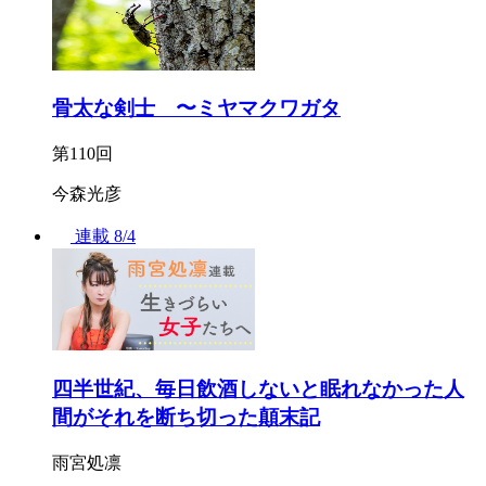
骨太な剣士 〜ミヤマクワガタ
第110回
今森光彦
連載
8/4
四半世紀、毎日飲酒しないと眠れなかった人
間がそれを断ち切った顛末記
雨宮処凛