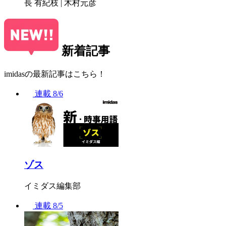
長 有紀枝 | 木村元彦
新着記事
imidasの最新記事はこちら！
連載
8/6
ゾス
イミダス編集部
連載
8/5