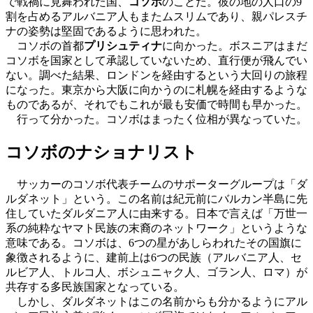
で戦禍に見舞われた国、
コソボ
のことだ。彼の地の人口の9
割を占めるアルバニア人もまたムスリムであり、親パレスチ
ナの姿勢は堅固であるように思われた。
コソボの首都
プリシュティナ
に向かった。ボスニアはまだ
コソボを国家として承認していないため、直行便が飛んでい
ない。調べた結果、ロンドンを経由するという大回りの旅程
になった。東京から大阪に向かうのに札幌を経由するような
ものであるが、それでもこれが最も安価で時間も早かった。
行って分かった。コソボはまったく位相が異なっていた。
コソボのナショナリスト
サッカーのコソボ代表チームのサポーターグループは「ダ
ルダネット」という。この名前は紀元前にバルカン半島に先
住していたダルダニア人に由来する。日本で言えば「万世一
系の純粋なヤマト民族の末裔のネットワーク」というような
意味である。コソボは、6つの星があしらわれたその国旗に
象徴されるように、建前上は6つの民族（アルバニア人、セ
ルビア人、トルコ人、ボシュニャク人、ゴラン人、ロマ）が
共存する多民族国家となっている。
しかし、ダルダネットはこの名前からも分かるようにアル