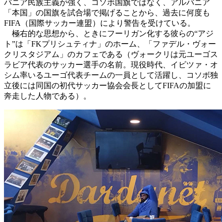
バニア民族主義が強く、コソボ国旗ではなく、アルバニア
「本国」
の国旗を試合場で掲げることから、過去に何度も
FIFA（国際サッカー連盟）により警告を受けている。
極右的な思想から、ときにフーリガン化する彼らの“アジ
ト”は「FKプリシュティナ」のホーム、「ファデル・ヴォー
クリスタジアム」のカフェである（ヴォークリは元ユーゴス
ラビア代表のサッカー選手の名前。現役時代、イビツァ・オ
シム率いるユーゴ代表チームの一員として活躍し、コソボ独
立後には同国の初代サッカー協会会長としてFIFAの加盟に
奔走した人物である）。