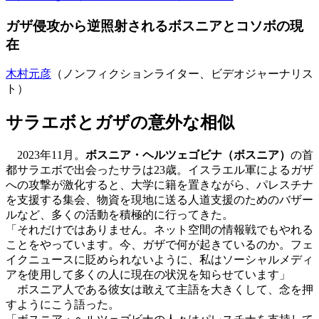
ガザ侵攻から逆照射されるボスニアとコソボの現
在
木村元彦
（ノンフィクションライター、ビデオジャーナリス
ト）
サラエボとガザの意外な相似
2023年11月。
ボスニア・ヘルツェゴビナ（ボスニア）
の首
都サラエボで出会ったサラは23歳。イスラエル軍によるガザ
への攻撃が激化すると、大学に籍を置きながら、パレスチナ
を支援する集会、物資を現地に送る人道支援のためのバザー
ルなど、多くの活動を積極的に行ってきた。
「それだけではありません。ネット空間の情報戦でもやれる
ことをやっています。今、ガザで何が起きているのか。フェ
イクニュースに貶められないように、私はソーシャルメディ
アを使用して多くの人に現在の状況を知らせています」
ボスニア人である彼女は敢えて主語を大きくして、念を押
すようにこう語った。