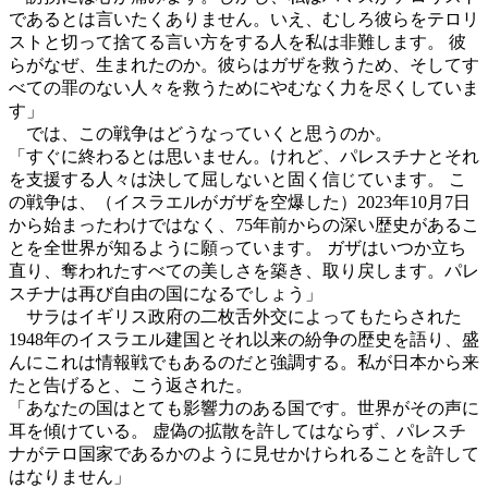
であるとは言いたくありません。いえ、むしろ彼らをテロリ
ストと切って捨てる言い方をする人を私は非難します。 彼
らがなぜ、生まれたのか。彼らはガザを救うため、そしてす
べての罪のない人々を救うためにやむなく力を尽くしていま
す」
では、この戦争はどうなっていくと思うのか。
「すぐに終わるとは思いません。けれど、パレスチナとそれ
を支援する人々は決して屈しないと固く信じています。 こ
の戦争は、（イスラエルがガザを空爆した）2023年10月7日
から始まったわけではなく、75年前からの深い歴史があるこ
とを全世界が知るように願っています。 ガザはいつか立ち
直り、奪われたすべての美しさを築き、取り戻します。パレ
スチナは再び自由の国になるでしょう」
サラはイギリス政府の二枚舌外交によってもたらされた
1948年のイスラエル建国とそれ以来の紛争の歴史を語り、盛
んにこれは情報戦でもあるのだと強調する。私が日本から来
たと告げると、こう返された。
「あなたの国はとても影響力のある国です。世界がその声に
耳を傾けている。 虚偽の拡散を許してはならず、パレスチ
ナがテロ国家であるかのように見せかけられることを許して
はなりません」