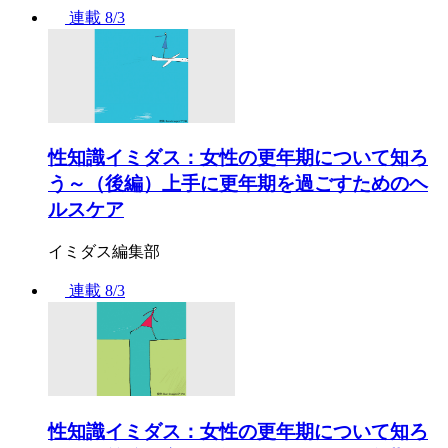
連載
8/3
性知識イミダス：女性の更年期について知ろ
う～（後編）上手に更年期を過ごすためのヘ
ルスケア
イミダス編集部
連載
8/3
性知識イミダス：女性の更年期について知ろ