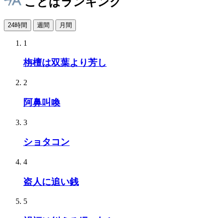
ことばランキング
24時間
週間
月間
1
栴檀は双葉より芳し
2
阿鼻叫喚
3
ショタコン
4
盗人に追い銭
5