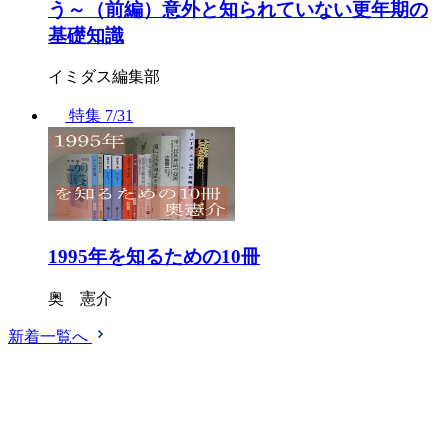
う～（前編）意外と知られていない更年期の
基礎知識
イミダス編集部
特集
7/31
1995年を知るための10冊
奥 憲介
新着一覧へ