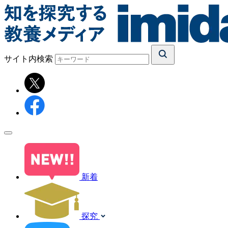
サイト内検索
新着
探究