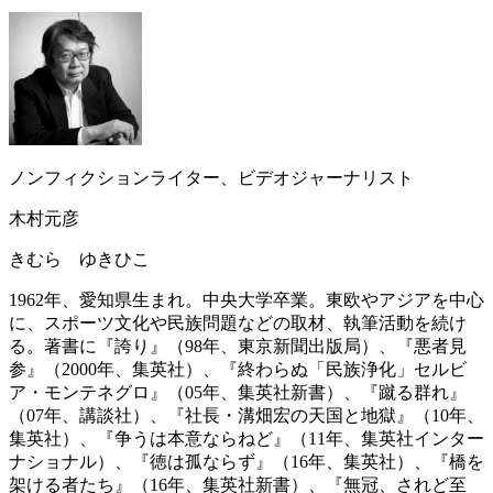
ノンフィクションライター、ビデオジャーナリスト
木村元彦
きむら ゆきひこ
1962年、愛知県生まれ。中央大学卒業。東欧やアジアを中心
に、スポーツ文化や民族問題などの取材、執筆活動を続け
る。著書に『誇り』（98年、東京新聞出版局）、『悪者見
参』（2000年、集英社）、『終わらぬ「民族浄化」セルビ
ア・モンテネグロ』（05年、集英社新書）、『蹴る群れ』
（07年、講談社）、『社長・溝畑宏の天国と地獄』（10年、
集英社）、『争うは本意ならねど』（11年、集英社インター
ナショナル）、『徳は孤ならず』（16年、集英社）、『橋を
架ける者たち』（16年、集英社新書）、『無冠、されど至