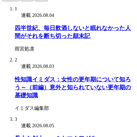
1
連載
2026.08.04
四半世紀、毎日飲酒しないと眠れなかった人
間がそれを断ち切った顛末記
雨宮処凛
2
連載
2026.08.03
性知識イミダス：女性の更年期について知ろ
う～（前編）意外と知られていない更年期の
基礎知識
イミダス編集部
3
連載
2026.08.05