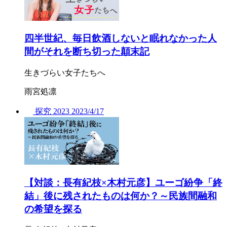
四半世紀、毎日飲酒しないと眠れなかった人
間がそれを断ち切った顛末記
生きづらい女子たちへ
雨宮処凛
探究
2023
2023/
4/17
【対談：長有紀枝×木村元彦】ユーゴ紛争「終
結」後に残されたものは何か？～民族間融和
の希望を探る