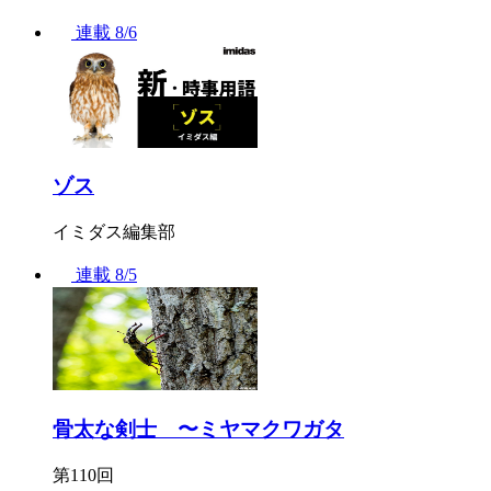
連載
8/6
ゾス
イミダス編集部
連載
8/5
骨太な剣士 〜ミヤマクワガタ
第110回