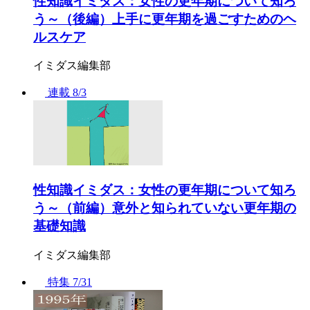
性知識イミダス：女性の更年期について知ろ
う～（後編）上手に更年期を過ごすためのヘ
ルスケア
イミダス編集部
連載
8/3
性知識イミダス：女性の更年期について知ろ
う～（前編）意外と知られていない更年期の
基礎知識
イミダス編集部
特集
7/31