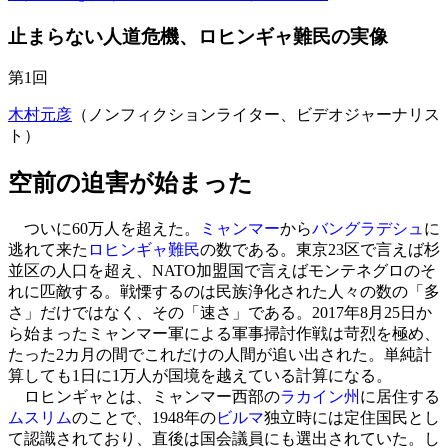
止まらない人道危機、ロヒンギャ難民の実像
第1回
木村元彦
（ノンフィクションライター、ビデオジャーナリス
ト）
空前の迫害が始まった
ついに60万人を超えた。
ミャンマー
から
バングラデシュ
に
逃れて来た
ロヒンギャ難民
の数である。東京23区で言えば杉
並区の人口を超え、NATO加盟国で言えばモンテネグロのそ
れに匹敵する。戦慄するのは民族浄化された人々の数の「多
さ」だけではなく、その「速さ」である。2017年8月25日か
ら始まったミャンマー軍による軍事掃討作戦は苛烈を極め、
たった2カ月の間でこれだけの人間が追い出された。単純計
算しても1日に1万人が国境を越えている計算になる。
ロヒンギャとは、ミャンマー西部の
ラカイン州
に居住する
ムスリム
のことで、1948年の
ビルマ
独立時には定住国民とし
て認識されており、直後は国会議員にも選出されていた。し