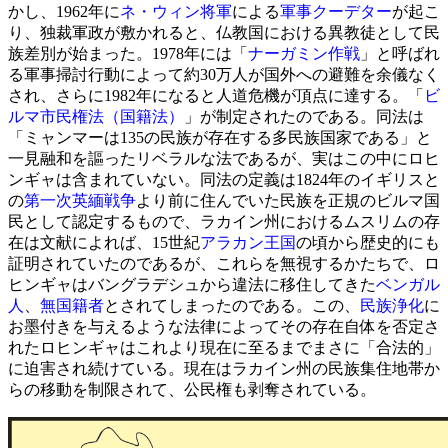
かし、1962年に
ネ・ウィン将軍
による
軍事クーデター
が起こ
り、独裁軍政が敷かれると、仏教国における異教徒として民
族差別が始まった。1978年には「
ナーガミン作戦
」と呼ばれ
る軍事掃討行動によって約30万人が国外への避難を余儀なく
され、さらに1982年になると人道危機が頂点に達する。「
ビ
ルマ市民権法（国籍法）
」が制定されたのである。同法は
「ミャンマーは135の民族が存在する多民族国家である」と
一見融和を謳ったリベラルな法であるが、実はこの中にロヒ
ンギャは含まれていない。同法の定義は1824年のイギリスと
の
第一次英緬戦争
より前に住んでいた民族を正規のビルマ国
民として認定するもので、ラカイン州におけるムスリムの存
在は文献によれば、15世紀
アラカン王国
の頃から歴史的にも
証明されていたのであるが、これらを無視するかたちで、ロ
ヒンギャはバングラデシュから違法に移住してきた
ベンガル
人
、
無国籍者
とされてしまったのである。この、
民族浄化
に
お墨付きを与えるような法律によってその存在自体を否定さ
れたロヒンギャはこれより現在に至るまでまさに「合法的」
に迫害され続けている。現在はラカイン州の民族集住地帯か
らの移動を制限されて、公民権も剥奪されている。