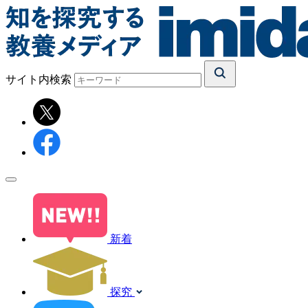
サイト内検索
新着
探究