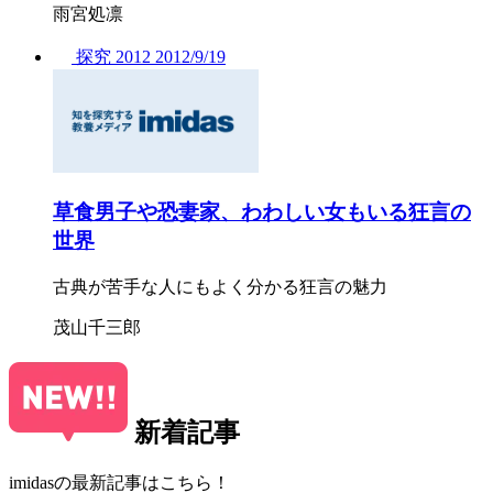
雨宮処凛
探究
2012
2012/
9/19
草食男子や恐妻家、わわしい女もいる狂言の
世界
古典が苦手な人にもよく分かる狂言の魅力
茂山千三郎
新着記事
imidasの最新記事はこちら！