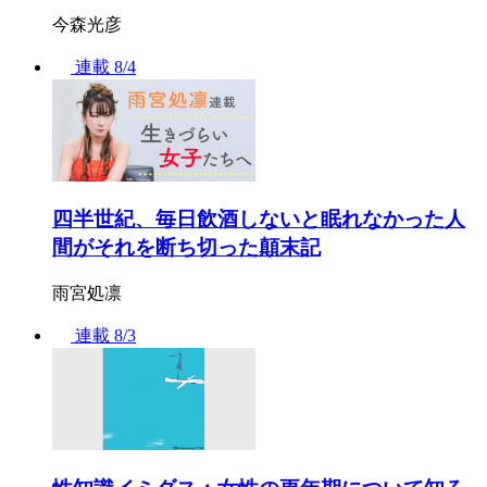
今森光彦
連載
8/4
四半世紀、毎日飲酒しないと眠れなかった人
間がそれを断ち切った顛末記
雨宮処凛
連載
8/3