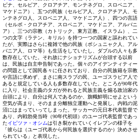
ビナ、セルビア、クロアチア、モンテネグロ、スロベニア、
マケドニア）、五つの民族（セルビア人、クロアチア人、モ
ンテネグロ人、スロベニア人、マケドニア人）、四つの言語
（セルボ・クロアチア、スロベニア、マケドニア、アルバニ
ア）、三つの宗教（カトリック、東方正教、イスラム）、二
つの文字（ラテン、キリル）を持つ一つの国家と謳われてい
たが、実際はさらに複雑で他の民族（ボシュニャク人、アル
バニア人、ロマ等）も生活をしていたし、ダブルの人々も多
数存在していた。それ故にナショナリズムが台頭する以前
は、民族は自主申告制であった。個々のアイデンティティー
の問題として国民各々に任されており、自分の民族籍を宗教
や言語に求めず、まさに南スラブの民、ユーゴスラビア人で
あると規定している人も多数存在していた。ところが90年代
に入り、社会主義のタガが外れると民族主義を煽る政治家の
台頭により、自分は何人であるのか、旗幟鮮明にせよという
空気が高まり、そのまま分離独立運動へと発展し、内戦の泥
沼にはまっていってしまった。サッカーの元日本代表監督で
あり、内戦勃発当時（90年代初頭）のユーゴ代表監督であっ
た
イビツァ・オシム
は引き裂かれていくイレブンの様子を
「彼らは（ユーゴ代表から何民族を選択するのか）決めさせ
られている」と表現した。