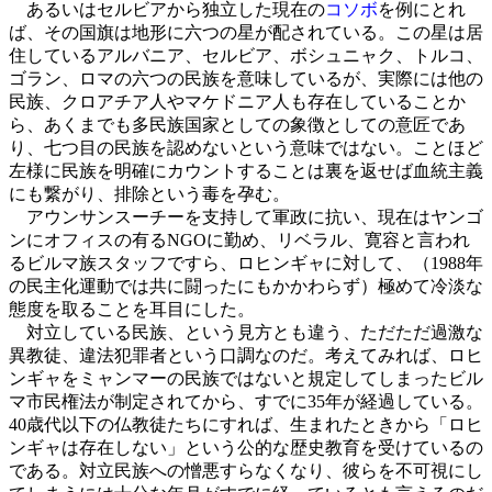
あるいはセルビアから独立した現在の
コソボ
を例にとれ
ば、その国旗は地形に六つの星が配されている。この星は居
住しているアルバニア、セルビア、ボシュニャク、トルコ、
ゴラン、ロマの六つの民族を意味しているが、実際には他の
民族、クロアチア人やマケドニア人も存在していることか
ら、あくまでも多民族国家としての象徴としての意匠であ
り、七つ目の民族を認めないという意味ではない。ことほど
左様に民族を明確にカウントすることは裏を返せば血統主義
にも繋がり、排除という毒を孕む。
アウンサンスーチーを支持して軍政に抗い、現在はヤンゴ
ンにオフィスの有るNGOに勤め、リベラル、寛容と言われ
るビルマ族スタッフですら、ロヒンギャに対して、（1988年
の民主化運動では共に闘ったにもかかわらず）極めて冷淡な
態度を取ることを耳目にした。
対立している民族、という見方とも違う、ただただ過激な
異教徒、違法犯罪者という口調なのだ。考えてみれば、ロヒ
ンギャをミャンマーの民族ではないと規定してしまったビル
マ市民権法が制定されてから、すでに35年が経過している。
40歳代以下の仏教徒たちにすれば、生まれたときから「ロヒ
ンギャは存在しない」という公的な歴史教育を受けているの
である。対立民族への憎悪すらなくなり、彼らを不可視にし