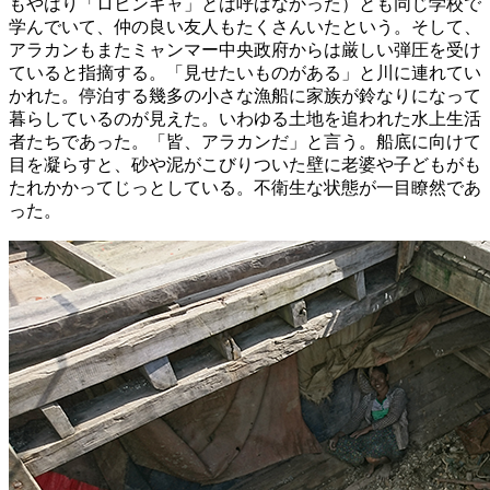
もやはり「ロヒンギャ」とは呼ばなかった）とも同じ学校で
学んでいて、仲の良い友人もたくさんいたという。そして、
アラカンもまたミャンマー中央政府からは厳しい弾圧を受け
ていると指摘する。「見せたいものがある」と川に連れてい
かれた。停泊する幾多の小さな漁船に家族が鈴なりになって
暮らしているのが見えた。いわゆる土地を追われた水上生活
者たちであった。「皆、アラカンだ」と言う。船底に向けて
目を凝らすと、砂や泥がこびりついた壁に老婆や子どもがも
たれかかってじっとしている。不衛生な状態が一目瞭然であ
った。