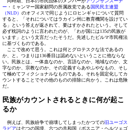
同時期、日本の市民団体のメンバーが
アウンサンスーチ
ー
・ミャンマー国家顧問の所属政党である
国民民主連盟
（NLD）
のオフィスで同じようにロヒンギャについて質問
すると、「それについてはラカイン州に教育機関を設けてい
る」という答えが返されて、要はすかされたという。そして
必ず枕詞のように言われたのが、「わが国には135の民族が
います」という文言だったそうだ。先述したビルマ市民権法
に基づくものである。
ここで改めて思う。これは何とグロテスクな法であるの
か、と。つまりは136番目は認めないということに他ならな
い。民族とは、一体血なのか、言語なのか、地域なのか、文
字なのか、宗教なのか、その定義すらあやふやなもの、そし
て極めてフィクショナルなものである。それを固定化してカ
ウントすることでその他のものの排除に向かう。これは危険
だ。
民族がカウントされるときに何が起こ
るか
例えば、民族紛争で崩壊してしまったかつての
旧ユーゴス
ラビア
は七つの国境、六つの共和国（ボスニア・ヘルツェゴ