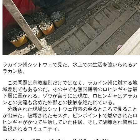
ラカイン州シットウェで見た、水上での生活を強いられるア
ラカン族。
この問題は宗教差別だけではなく、ラカイン州に対する地
域差別でもあるのだ。その中でも無国籍者のロヒンギャは最
下層に置かれる。ゾウが言うには現在、ロヒンギャはアラカ
ンとの交流も含めた外部との接触を絶たれている。
分断された現場はシットウェ市内の至るところで見ること
が出来た。破壊されたモスク、ピンポイントで燃やされたロ
ヒンギャがかつて生活していた住居、そして隔離され警察に
監視されるコミュニティ。