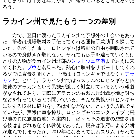
てしまうには十分な年月がすでに経っているとも言えるのだ
ろう。
ラカイン州で見たもう一つの差別
一方で、翌日に渡ったラカイン州で予想外の出会いもあっ
た。筆者は現場取材を手伝ってくれる運転手兼助手を探して
いた。先述した通り、ロヒンギャは移動の自由が制限されて
いるので身動きが取れない。それでも伝手を辿っていくとひ
とりの人物がラカイン州北部の
シットウェ空港
まで迎えに来
てくれた。
ゾウ
と名乗った。熱心に取材をサポートしてくれ
るゾウに背景を聞くと、「俺は（ロヒンギャではなく）
アラ
カン
だ」という。ラカイン州ではムスリムのロヒンギャと仏
教徒のアラカンという民族が激しく対立しているという報道
がなされており、実際にアラカンの右派民兵組織が焼き討ち
などを行っているとも聞いている。そんな民族がロヒンギャ
に対する取材に協力をするはずなどない、という先入観で見
ていたが、実際に車を操り、ロヒンギャのエンクレイブ（飛
び地の異民族居留地）を案内し、淡々とその迫害の歴史を語
る彼はまぎれもなく仏教徒であった。現在は政府による分断
が進んでしまったが、2012年になるまではムスリム（それで