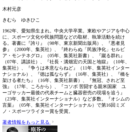
木村元彦
きむら ゆきひこ
1962年、愛知県生まれ。中央大学卒業。東欧やアジアを中心
に、スポーツ文化や民族問題などの取材、執筆活動を続け
る。著書に『誇り』（98年、東京新聞出版局）、『悪者見
参』（2000年、集英社）、『終わらぬ「民族浄化」セルビ
ア・モンテネグロ』（05年、集英社新書）、『蹴る群れ』
（07年、講談社）、『社長・溝畑宏の天国と地獄』（10年、
集英社）、『争うは本意ならねど』（11年、集英社インター
ナショナル）、『徳は孤ならず』（16年、集英社）、『橋を
架ける者たち』（16年、集英社新書）、『無冠、されど至
強』（17年、ころから）、『コソボ 苦闘する親米国家 ユ
ーゴサッカー最後の代表チームと臓器密売の現場を追う』
（23年、集英社インターナショナル）など多数。『オシムの
言葉』（05年、集英社インターナショナル）で第16回ミズ
ノ・スポーツライター賞を受賞。
著者情報をもっと見る