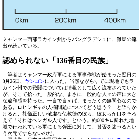
ミャンマー西部ラカイン州からバングラデシュに、難民の流
出が続いている。
認められない「136番目の民族」
筆者はミャンマー政府軍による軍事作戦が始まった翌日の
8月26日、
ヤンゴン
に入った。当然ながらすでに現地でもラ
カイン州での戦闘については情報として広く流布されていた
が、そこで拾った一般的な、まさに一般的な人々の声に大き
な違和感を持った。一言で言えば、まったくの無関心なので
ある。ロヒンギャの人権問題についてどう思う？ と語りか
けると、礼儀正しい敬虔な仏教徒の彼ら、彼女らが口をそろ
えて「それはベンガル人です」という。約600キロ離れた地
域で行われている軍による弾圧に対して、賛否を述べるとい
う次元ですらないのだ。