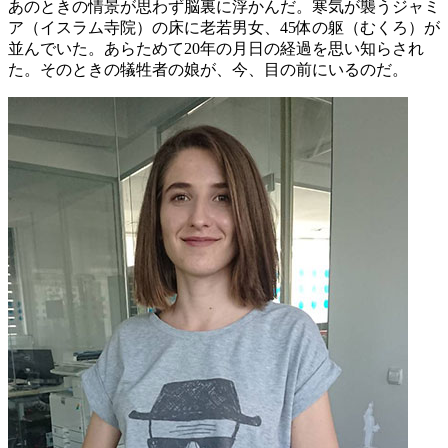
あのときの情景が思わず脳裏に浮かんだ。寒気が襲うジャミ
ア（イスラム寺院）の床に老若男女、45体の躯（むくろ）が
並んでいた。あらためて20年の月日の経過を思い知らされ
た。そのときの犠牲者の娘が、今、目の前にいるのだ。