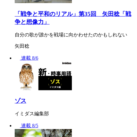
「戦争と平和のリアル」第35回 矢田稔「戦
争と想像力」
自分の歌が誰かを戦場に向かわせたのかもしれない
矢田稔
連載
8/6
ゾス
イミダス編集部
連載
8/5