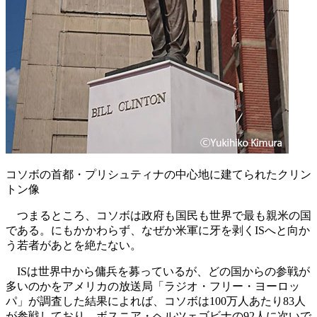
コソボの首都・プリシュティナの中心地に建てられたクリン
トン像
つまるところ、コソボは政府も国民も世界で最も親米の国
である。にもかかわらず、なぜか米軍に牙を剥くISへと向か
う若者があとを絶たない。
ISは世界中から傭兵を募っているが、どの国からの参戦が
多いのかをアメリカの放送局「ラジオ・フリー・ヨーロッ
パ」が調査した結果によれば、コソボは100万人あたり83人
が参戦しており、ボスニア・ヘルツェゴビナの92人に次いで