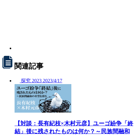
関連記事
探究
2023
2023/
4/17
【対談：長有紀枝×木村元彦】ユーゴ紛争「終
結」後に残されたものは何か？～民族間融和