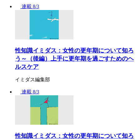
連載
8/3
性知識イミダス：女性の更年期について知ろ
う～（後編）上手に更年期を過ごすためのヘ
ルスケア
イミダス編集部
連載
8/3
性知識イミダス：女性の更年期について知ろ