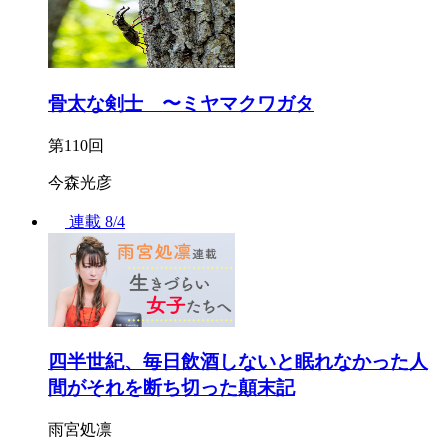
骨太な剣士 〜ミヤマクワガタ
第110回
今森光彦
連載
8/4
四半世紀、毎日飲酒しないと眠れなかった人
間がそれを断ち切った顛末記
雨宮処凛