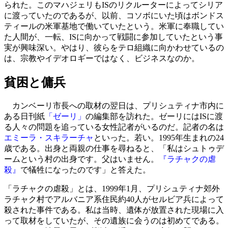
られた。このマハジェリもISのリクルーターによってシリア
に渡っていたのであるが、以前、コソボにいた頃はボンドス
ティールの米軍基地で働いていたという。米軍に奉職してい
た人間が、一転、ISに向かって戦闘に参加していたという事
実が興味深い。やはり、彼らをテロ組織に向かわせているの
は、宗教やイデオロギーではなく、ビジネスなのか。
貧困と傭兵
カンベーリ市長への取材の翌日は、プリシュティナ市内に
ある日刊紙
「ゼーリ」
の編集部を訪れた。ゼーリにはISに渡
る人々の問題を追っている女性記者がいるのだ。記者の名は
エミーラ・スキラーチャ
といった。若い。1995年生まれの24
歳である。出身と両親の仕事を尋ねると、「私はシュトゥデ
ームという村の出身です。父はいません。
『ラチャクの虐
殺』
で犠牲になったのです」と答えた。
「ラチャクの虐殺」とは、1999年1月、プリシュティナ郊外
ラチャク村でアルバニア系住民約40人がセルビア兵によって
殺された事件である。私は当時、遺体が放置された現場に入
って取材をしていたが、その遺族に会うのは初めてである。