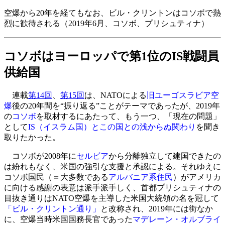
空爆から20年を経てもなお、ビル・クリントンはコソボで熱
烈に歓待される（2019年6月、コソボ、プリシュティナ）
コソボはヨーロッパで第1位のIS戦闘員
供給国
連載
第14回
、
第15回
は、NATOによる
旧ユーゴスラビア空
爆
後の20年間を“振り返る”ことがテーマであったが、2019年
の
コソボ
を取材するにあたって、もう一つ、「現在の問題」
として
IS（イスラム国）とこの国との浅からぬ関わり
を聞き
取りたかった。
コソボが2008年に
セルビア
から分離独立して建国できたの
は紛れもなく、米国の強引な支援と承認による。それゆえに
コソボ国民（＝大多数である
アルバニア系住民
）がアメリカ
に向ける感謝の表意は派手派手しく、首都プリシュティナの
目抜き通りはNATO空爆を主導した米国大統領の名を冠して
「ビル・クリントン通り」
と改称され、2019年には街なか
に、空爆当時米国国務長官であった
マデレーン・オルブライ