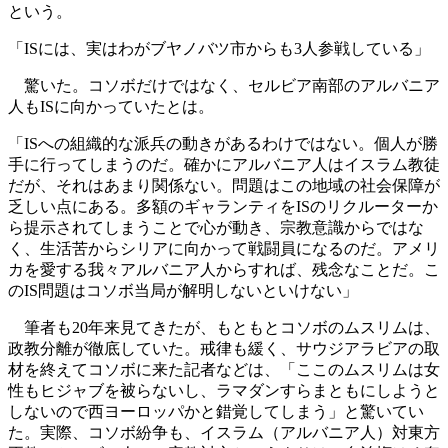
という。
「ISには、実はわがブヤノバツ市からも3人参戦している」
驚いた。コソボだけではなく、セルビア南部のアルバニア
人もISに向かっていたとは。
「ISへの組織的な派兵の動きがあるわけではない。個人が勝
手に行ってしまうのだ。確かにアルバニア人はイスラム教徒
だが、それはあまり関係ない。問題はこの地域の社会保障が
乏しい点にある。多額のギャランティをISのリクルーターか
ら提示されてしまうことで心が動き、宗教意識からではな
く、生活苦からシリアに向かって戦闘員になるのだ。アメリ
カを愛する我々アルバニア人からすれば、残念なことだ。こ
のIS問題はコソボ当局が解明しないといけない」
筆者も20年来見てきたが、もともとコソボのムスリムは、
政教分離が徹底していた。戒律も緩く、サウジアラビアの取
材を終えてコソボに来た記者などは、「ここのムスリムは女
性もヒジャブを被らないし、ラマダンすらまともにしようと
しないので西ヨーロッパかと錯覚してしまう」と驚いてい
た。実際、コソボ紛争も、イスラム（アルバニア人）対東方