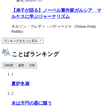
探究
2026.07.13
【弟子が語る】ノーベル賞作家ガルシア゠マ
ルケスに学ぶジャーナリズム
ネルソン・フレディ・パディージャ（Nelson Fredy
Padilla）
ランキングをもっと見る
ことばランキング
24時間
週間
月間
1
夏炉冬扇
2
水は方円の器に随う