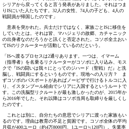
シリアから戻ってくると言う発表がありました。それはつま
りISにいた人たちです。32人の女性、74人の子ども、4人の
戦闘員が帰国したのです」
意表を突かれた。兵士だけではなく、家族ごとISに移住を
していたとは。それは皆、マハジェリの故郷、カチャニック
の出身者なのだろうかと訊くと否定された。コソボ全土おい
てISのリクルーターが活動しているのだという。
「ISへ渡るプロセスは2通りあります。一つは、イマーム
（指導者）を名乗るリクルーターがコソボに入り込み、モス
クで『ISの闘いは我々にとってのジハード（聖戦）だ』と洗
脳し、戦闘員にするというものです。現地への入り方？ ま
ずコソボのパスポートがあればノービザで行けるトルコに入
り、イスタンブール経由でシリアに入国するというルートで
す。この洗脳型リクルートが最も激しかったのが、2015年か
ら2016年でした。それ以降はコソボ当局も取締りを厳しくし
たのです。
これとは別に、自分たちの意思でシリアに渡った家族もい
るのです。理由は教育の不足と貧困です。コソボ全体の平均
月収が400ユーロ（約4万8000円、1ユーロ≒120円）。失業率