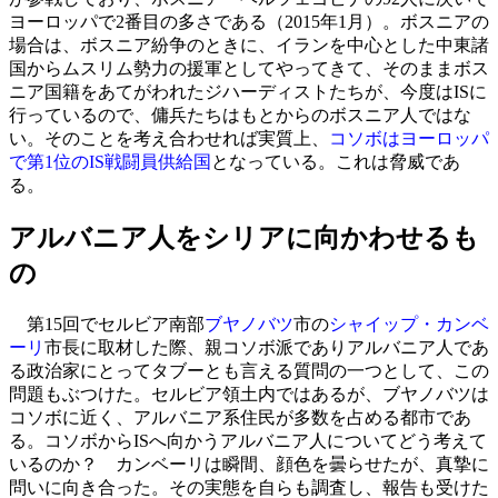
ヨーロッパで2番目の多さである（2015年1月）。ボスニアの
場合は、ボスニア紛争のときに、イランを中心とした中東諸
国からムスリム勢力の援軍としてやってきて、そのままボス
ニア国籍をあてがわれたジハーディストたちが、今度はISに
行っているので、傭兵たちはもとからのボスニア人ではな
い。そのことを考え合わせれば実質上、
コソボはヨーロッパ
で第1位のIS戦闘員供給国
となっている。これは脅威であ
る。
アルバニア人をシリアに向かわせるも
の
第15回でセルビア南部
ブヤノバツ
市の
シャイップ・カンベ
ーリ
市長に取材した際、親コソボ派でありアルバニア人であ
る政治家にとってタブーとも言える質問の一つとして、この
問題もぶつけた。セルビア領土内ではあるが、ブヤノバツは
コソボに近く、アルバニア系住民が多数を占める都市であ
る。コソボからISへ向かうアルバニア人についてどう考えて
いるのか？ カンベーリは瞬間、顔色を曇らせたが、真摯に
問いに向き合った。その実態を自らも調査し、報告も受けた