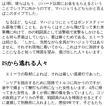
は3割。彼らはもう、ジハード以前にお金をもらえるという
ことでシリアに向かうのです。マハジェリもどちらかと言え
ばこのタイプでした」
なるほど、ならば、マハジェリにとってはボンドスティー
ル基地で働くことも、おそらくはそこから飛び立って来た米
軍機に向けて、ISの戦闘員として迫撃砲で攻撃をしかけるこ
とも何ら矛盾はしていない。要は稼ぐためである。エミーラ
は続ける。「しかし、当然ながら全員がマハジェリではあり
ません。それぞれ現地に着いてから、これはテロに加担する
ことになると知って帰国を望み、逃げ出した人々もいます」
ISから逃れる人々
エミーラの取材によれば、それは厳しい逃避行であった。
「シリアを脱出するために陸路でトルコに向かうのですが、
途中で捕まって鞭打ちの刑になった女性もいます。4月に帰
ってきた女性も、多くが肩に鞭の傷を負っていました。コソ
ボ政府はアメリカの手前、戦闘員の4人を帰国させるとすぐ
に逮捕して刑務所に入れました。懲役9年です。子どもたち