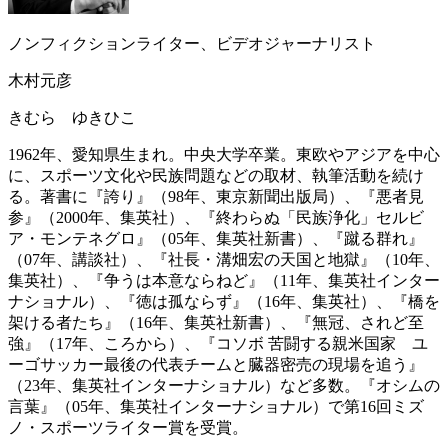
ノンフィクションライター、ビデオジャーナリスト
木村元彦
きむら ゆきひこ
1962年、愛知県生まれ。中央大学卒業。東欧やアジアを中心
に、スポーツ文化や民族問題などの取材、執筆活動を続け
る。著書に『誇り』（98年、東京新聞出版局）、『悪者見
参』（2000年、集英社）、『終わらぬ「民族浄化」セルビ
ア・モンテネグロ』（05年、集英社新書）、『蹴る群れ』
（07年、講談社）、『社長・溝畑宏の天国と地獄』（10年、
集英社）、『争うは本意ならねど』（11年、集英社インター
ナショナル）、『徳は孤ならず』（16年、集英社）、『橋を
架ける者たち』（16年、集英社新書）、『無冠、されど至
強』（17年、ころから）、『コソボ 苦闘する親米国家 ユ
ーゴサッカー最後の代表チームと臓器密売の現場を追う』
（23年、集英社インターナショナル）など多数。『オシムの
言葉』（05年、集英社インターナショナル）で第16回ミズ
ノ・スポーツライター賞を受賞。