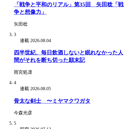
「戦争と平和のリアル」第35回 矢田稔「戦
争と想像力」
矢田稔
3
連載
2026.08.04
四半世紀、毎日飲酒しないと眠れなかった人
間がそれを断ち切った顛末記
雨宮処凛
4
連載
2026.08.05
骨太な剣士 〜ミヤマクワガタ
今森光彦
5