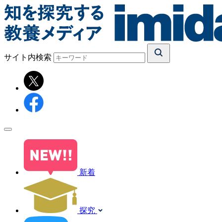
サイト内検索
新着
探究