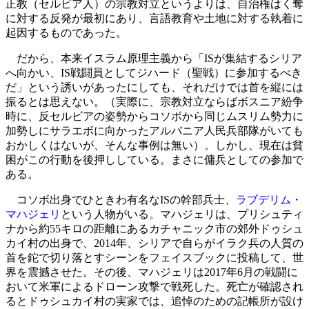
正教（セルビア人）の宗教対立というよりは、自治権はく奪
に対する反発が最初にあり、言語教育や土地に対する執着に
起因するものであった。
だから、本来イスラム原理主義から「ISが集結するシリア
へ向かい、IS戦闘員としてジハード（聖戦）に参加するべき
だ」という誘いがあったにしても、それだけでは首を縦には
振るとは思えない。（実際に、宗教対立ならばボスニア紛争
時に、反セルビアの姿勢からコソボから同じムスリム勢力に
加勢しにサラエボに向かったアルバニア人民兵部隊がいても
おかしくはないが、そんな事例は無い）。しかし、現在は貧
困がこの行動を後押ししている。まさに傭兵としての参加で
ある。
コソボ出身でひときわ有名なISの幹部兵士、
ラブデリム・
マハジェリ
という人物がいる。マハジェリは、プリシュティ
ナから約55キロの距離にあるカチャニック市の郊外ドゥシュ
カイ村の出身で、2014年、シリアで自らがイラク兵の人質の
首を鉈で切り落とすシーンをフェイスブックに投稿して、世
界を震撼させた。その後、マハジェリは2017年6月の戦闘に
おいて米軍によるドローン攻撃で戦死した。死亡が確認され
るとドゥシュカイ村の実家では、追悼のための記帳所が設け