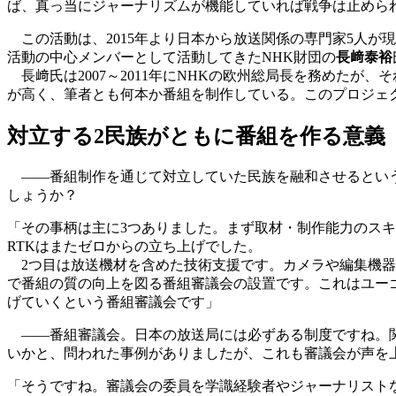
ば、真っ当にジャーナリズムが機能していれば戦争は止めら
この活動は、2015年より日本から放送関係の専門家5人が
活動の中心メンバーとして活動してきたNHK財団の
長﨑泰裕
長﨑氏は2007～2011年にNHKの欧州総局長を務めたが
が高く、筆者とも何本か番組を制作している。このプロジェ
対立する2民族がともに番組を作る意義
――番組制作を通じて対立していた民族を融和させるという
しょうか？
「その事柄は主に3つありました。まず取材・制作能力のス
RTKはまたゼロからの立ち上げでした。
2つ目は放送機材を含めた技術支援です。カメラや編集機器
で番組の質の向上を図る番組審議会の設置です。これはユー
げていくという番組審議会です」
――番組審議会。日本の放送局には必ずある制度ですね。関
いかと、問われた事例がありましたが、これも審議会が声を
「そうですね。審議会の委員を学識経験者やジャーナリスト