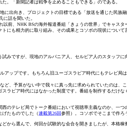
れた。「新聞記者は戦争を止めることもできる」のである。
現地に出向き、プロジェクトの目標である「放送を通じた民族融和
氏に話を聞いた。
、それ以前、NHK BSの海外報道番組「きょうの世界」でキャ
クトにも精力的に取り組み、その成果とコソボの現状について
試みですが、現地のアルバニア人、セルビア人のスタッフに
キルアップです。もちろん旧ユーゴスラビア時代にもテレビ局
など、予算がない中で我々に真っ先に求められていたのは、こ
ゴスラビア時代にはなかった制度です。番組を制作するだけな
西のテレビ局でトーク番組において視聴率主義なのか、一つ
上げたものでした（
連載第26回
参照）。コソボでそこまで作ろ
などから選んで、何回か試験的な会合を開きましたが、本格稼