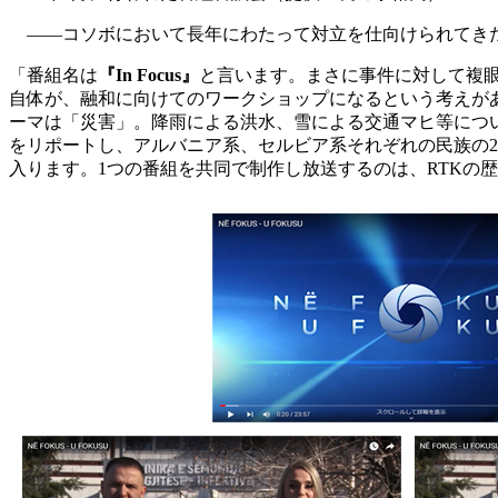
――コソボにおいて長年にわたって対立を仕向けられてきた
「番組名は
『In Focus』
と言います。まさに事件に対して複
自体が、融和に向けてのワークショップになるという考えがありま
ーマは「災害」。降雨による洪水、雪による交通マヒ等につい
をリポートし、アルバニア系、セルビア系それぞれの民族の
入ります。1つの番組を共同で制作し放送するのは、RTKの