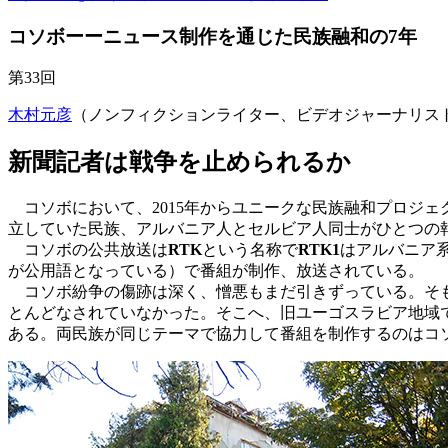
コソボーーニュース制作を通じた民族融和の7年
第33回
木村元彦
（ノンフィクションライター、ビデオジャーナリス
新聞記者は戦争を止められるか
コソボにおいて、2015年からユニークな民族融和プロジェ
立していた民族、アルバニア人とセルビア人同士がひとつの
コソボの公共放送は
RTK
という名称で
RTK1
はアルバニア
が公用語となっている）で番組が制作、放送されている。
コソボ紛争の傷跡は深く、憎悪もまだ引きずっている。そも
とんどなされていなかった。そこへ、旧ユーゴスラビア地域
ある。両民族が同じテーマで協力して番組を制作するのはコ