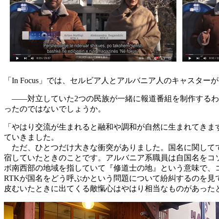
「In Focus」では、セルビア人とアルバニア人のキャスター
――対立していた2つの民族が一緒に報道番組を制作するわ
ったのではないでしょうか。
「やはり交流が生まれると融和や調和が自然に生まれてきま
ていきました。
ただ、ひとつだけ大きな衝突がありました。国名に関してで
宿していたときのことです。アルバニア系職員は自国名をコ
ボ南西部の地域を指していて『修道士の地』という意味で、
RTKが国名をどう呼ぶかという問題について紛糾するのを
皮むいたときに出てくる敵愾心はやはり相当なものがあった