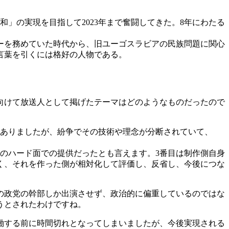
」の実現を目指して2023年まで奮闘してきた。8年にわたる
スターを務めていた時代から、旧ユーゴスラビアの民族問題に関心
言葉を引くには格好の人物である。
向けて放送人として掲げたテーマはどのようなものだったので
はありましたが、紛争でその技術や理念が分断されていて、
のハード面での提供だったとも言えます。3番目は制作側自身
く、それを作った側が相対化して評価し、反省し、今後につな
の政党の幹部しか出演させず、政治的に偏重しているのではな
うとされたわけですね。
働する前に時間切れとなってしまいましたが、今後実現される