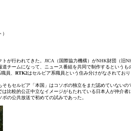
ト）
クトが行われてきた。JICA（国際協力機構）がNHK財団（旧
報道チームになって、ニュース番組を共同で制作するというも
系職員、
RTK2
はセルビア系職員という住み分けがなされており
そもセルビア「本国」はコソボの独立をまだ認めていないの
では比較的公正中立なイメージがもたれている日本人が仲介者
ソボの公共放送で初めての試みであった。