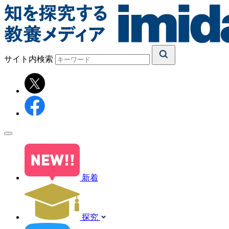
サイト内検索
新着
探究