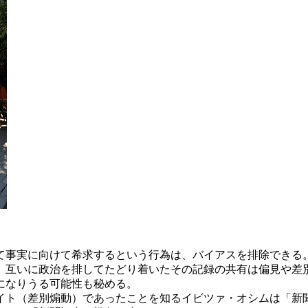
事実に向けて希求するという行為は、バイアスを排除できる
。互いに政治を排してたどり着いたその記録の共有は偏見や差
になりうる可能性も秘める。
イト（差別煽動）であったことを知る
イビツァ・オシム
は「新