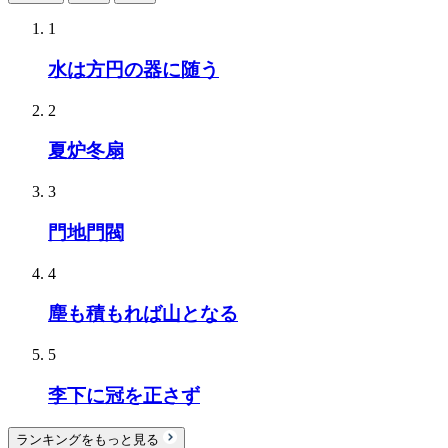
1
水は方円の器に随う
2
夏炉冬扇
3
門地門閥
4
塵も積もれば山となる
5
李下に冠を正さず
ランキングをもっと見る