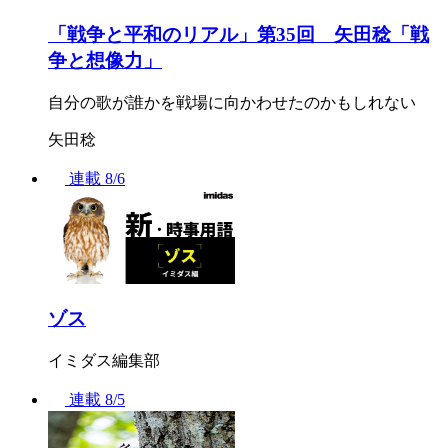
「戦争と平和のリアル」第35回 矢田稔「戦
争と想像力」
自分の歌が誰かを戦場に向かわせたのかもしれない
矢田稔
連載
8/6
ゾス
イミダス編集部
連載
8/5