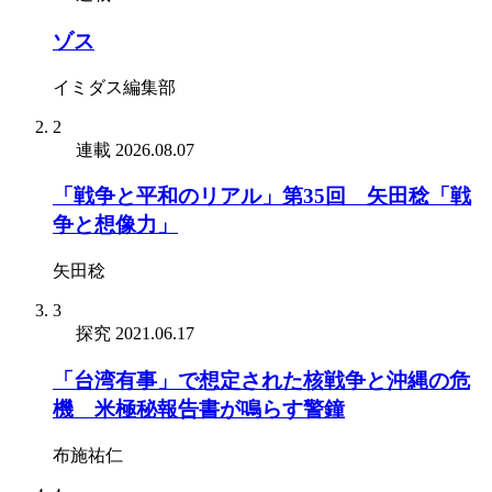
ゾス
イミダス編集部
2
連載
2026.08.07
「戦争と平和のリアル」第35回 矢田稔「戦
争と想像力」
矢田稔
3
探究
2021.06.17
「台湾有事」で想定された核戦争と沖縄の危
機 米極秘報告書が鳴らす警鐘
布施祐仁