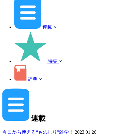
連載
特集
辞典
連載
今日から使える“ものしり”雑学！
2023.01.26