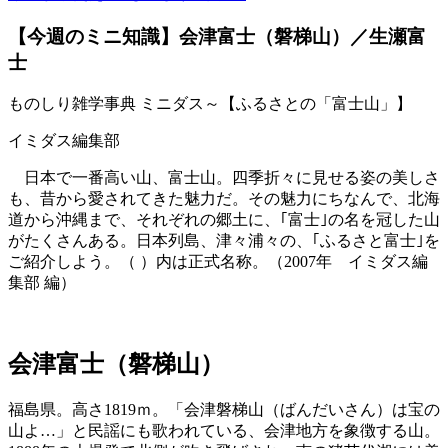
【今週のミニ知識】会津富士（磐梯山）／生瀬富
士
ものしり雑学事典 ミニダス～【ふるさとの「富士山」】
イミダス編集部
日本で一番高い山、富士山。四季折々に見せる姿の美しさ
も、昔から愛されてきた魅力だ。その魅力にちなんで、北海
道から沖縄まで、それぞれの郷土に、｢富士｣の名を冠した山
がたくさんある。日本列島、津々浦々の、｢ふるさと富士｣を
ご紹介しよう。（ ）内は正式名称。（2007年 イミダス編
集部 編）
会津富士（磐梯山）
福島県。高さ1819ｍ。「会津磐梯山（ばんだいさん）は宝の
山よ…」と民謡にも歌われている、会津地方を象徴する山。