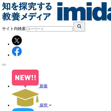
サイト内検索
新着
探究