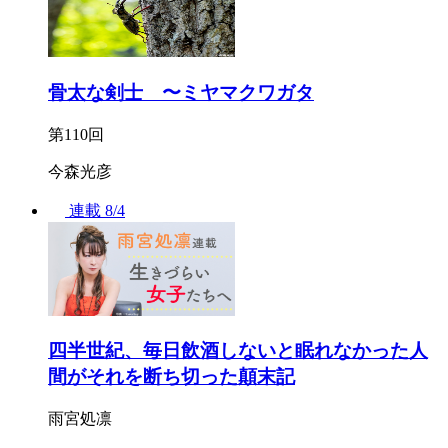
骨太な剣士 〜ミヤマクワガタ
第110回
今森光彦
連載
8/4
四半世紀、毎日飲酒しないと眠れなかった人
間がそれを断ち切った顛末記
雨宮処凛