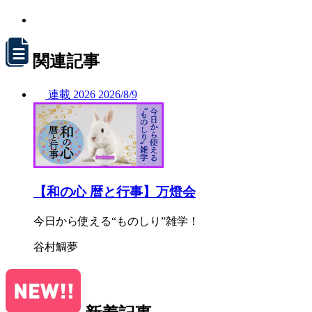
関連記事
連載
2026
2026/
8/9
【和の心 暦と行事】万燈会
今日から使える“ものしり”雑学！
谷村鯛夢