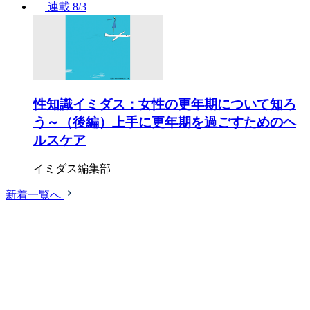
連載
8/3
性知識イミダス：女性の更年期について知ろ
う～（後編）上手に更年期を過ごすためのヘ
ルスケア
イミダス編集部
新着一覧へ