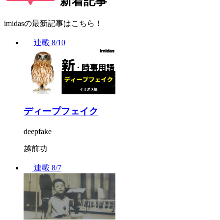
新着記事
imidasの最新記事はこちら！
連載
8/10
ディープフェイク
deepfake
越前功
連載
8/7