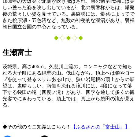
1888年の大爆発で北側が吹き飛ばされ、南の猪苗代湖には美
しい整った姿を映し出しているが、北の裏磐梯からは、爆発
後の荒々しい姿を見せている。裏磐梯には、爆発によってで
きた桧原湖・五色沼など、無数の神秘的な湖沼があり、磐梯
朝日国立公園の中心となっている。
◆ ◇ ◆ ◇ ◆
生瀬富士
茨城県。高さ406ｍ。久慈川上流の、コンニャクなどで知ら
れる大子町にある絶壁の山。低山ながら、頂上へは鎖やロー
プを使って登るスリルある山で、狭い岩尾根の頂上からの展
望は、素晴らしい。南側を流れる滝川には、4段になって落
下する袋田の滝（四度ノ滝）があり、四季を通して多くの観
光客でにぎわっている。頂上では、真上から袋田の滝が見え
る。
◆その他のミニ知識はこちら！
【ふるさとの「富士山」】